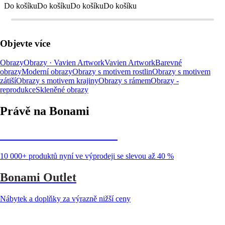
Do košíku
Do košíku
Do košíku
Do košíku
Objevte více
Obrazy
Obrazy · Vavien Artwork
Vavien Artwork
Barevné
obrazy
Moderní obrazy
Obrazy s motivem rostlin
Obrazy s motivem
zátiší
Obrazy s motivem krajiny
Obrazy s rámem
Obrazy -
reprodukce
Skleněné obrazy
Právě na Bonami
Summer Sale až -40 %
10 000+ produktů nyní ve výprodeji se slevou až 40 %
Bonami Outlet
Nábytek a doplňky za výrazně nižší ceny
Zahrada ve slevě