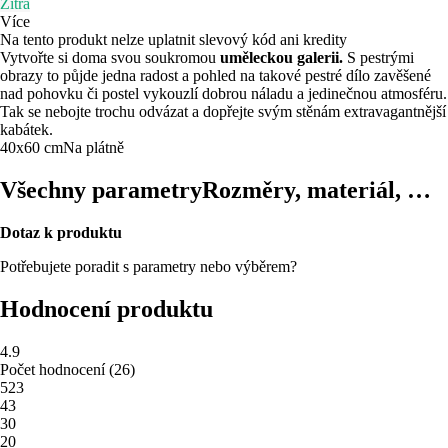
Zítra
Více
Na tento produkt nelze uplatnit slevový kód ani kredity
Vytvořte si doma svou soukromou
uměleckou galerii.
S pestrými
obrazy to půjde jedna radost a pohled na takové pestré dílo zavěšené
nad pohovku či postel vykouzlí dobrou náladu a jedinečnou atmosféru.
Tak se nebojte trochu odvázat a dopřejte svým stěnám extravagantnější
kabátek.
40x60 cm
Na plátně
Všechny parametry
Rozměry, materiál, …
Dotaz k produktu
Potřebujete poradit s parametry nebo výběrem?
Hodnocení produktu
4.9
Počet hodnocení
(
26
)
5
23
4
3
3
0
2
0