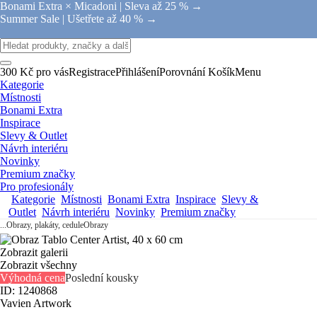
Bonami Extra × Micadoni |
Sleva až 25 % →
Summer Sale |
Ušetřete až 40 % →
300 Kč pro vás
Registrace
Přihlášení
Porovnání
Košík
Menu
Kategorie
Místnosti
Bonami Extra
Inspirace
Slevy & Outlet
Návrh interiéru
Novinky
Premium značky
Pro profesionály
Kategorie
Místnosti
Bonami Extra
Inspirace
Slevy &
Outlet
Návrh interiéru
Novinky
Premium značky
...
Obrazy, plakáty, cedule
Obrazy
Zobrazit galerii
Zobrazit všechny
Výhodná cena
Poslední kousky
ID: 1240868
Vavien Artwork