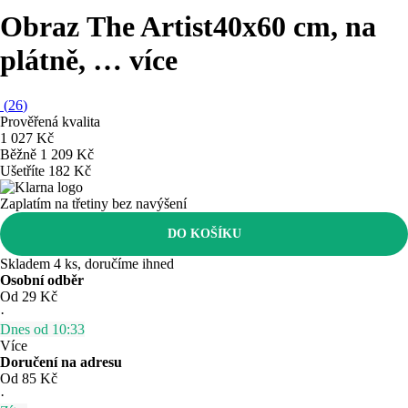
Obraz The Artist
40x60 cm, na
plátně
, …
více
(
26
)
Prověřená kvalita
1 027 Kč
Běžně 1 209 Kč
Ušetříte 182 Kč
Zaplatím na třetiny bez navýšení
DO KOŠÍKU
Skladem 4 ks, doručíme ihned
Osobní odběr
Od 29 Kč
·
Dnes od 10:33
Více
Doručení na adresu
Od 85 Kč
·