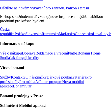
Ušetřete na novém vybavení pro zahradu, balkon i terasu
E-shop s každodenní dávkou (s)nové inspirace a nejširší nabídkou
produktů pro krásné bydlení.
Česká
republika
Polsko
Slovensko
Rumunsko
Maďarsko
Chorvatsko
Litva
Lotyš
Informace o nákupu
Vše o nákupu
Doprava
Reklamace a vrácení
Platba
Bonami Home
Studia
Jak fungují kredity
Více o bonami
Služby
Kontakty
O nás
Značky
Dárkové poukazy
Kariéra
Pro
profesionály
Pro média
Affiliate program
Nová mobilní
aplikace
BonamiStar
Bonami prodejny v Praze
Stáhněte si Mobilní aplikaci