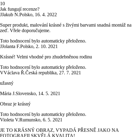
1
0
Jak fungují recenze?
J
Jakub N.
Polsko
,
16. 4. 2022
Super produkt, malování krásné s živými barvami snadná montáž na
zeď. Vřele doporučujeme.
Toto hodnocení bylo automaticky přeloženo.
J
Jolanta F.
Polsko
,
2. 10. 2021
Krásné! Velmi vhodné pro zhudebněnou rodinu
Toto hodnocení bylo automaticky přeloženo.
V
Václava Ř.
Česká republika
,
27. 7. 2021
užasný
Mária J.
Slovensko
,
14. 5. 2021
Obraz je krásný
Toto hodnocení bylo automaticky přeloženo.
Violeta V.
Rumunsko
,
6. 5. 2021
JE TO KRÁSNÝ OBRAZ, VYPADÁ PŘESNĚ JAKO NA
FOTOGRAFII SKVĚLÁ KVALITA!