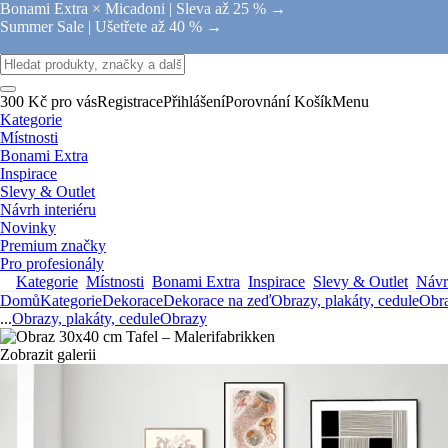
Bonami Extra × Micadoni |
Sleva až 25 % →
Summer Sale |
Ušetřete až 40 % →
300 Kč pro vás
Registrace
Přihlášení
Porovnání
Košík
Menu
Kategorie
Místnosti
Bonami Extra
Inspirace
Slevy & Outlet
Návrh interiéru
Novinky
Premium značky
Pro profesionály
Kategorie
Místnosti
Bonami Extra
Inspirace
Slevy & Outlet
Návrh
Domů
Kategorie
Dekorace
Dekorace na zeď
Obrazy, plakáty, cedule
Obr
...
Obrazy, plakáty, cedule
Obrazy
Zobrazit galerii