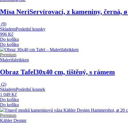
Mísa Neri
Servírovací, z kameniny, černá, ø
(
9
)
Skladem
Poslední kousky
996 Kč
Do košíku
Do košíku
Premium
Malerifabrikken
Obraz Tafel
30x40 cm, tištěný, s rámem
(
2
)
Skladem
Poslední kousek
1 049 Kč
Do košíku
Do košíku
Premium
Kähler Design