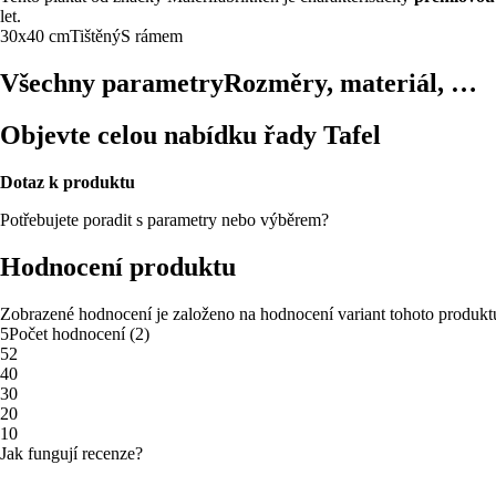
let.
30x40 cm
Tištěný
S rámem
Všechny parametry
Rozměry, materiál, …
Objevte celou nabídku řady Tafel
Dotaz k produktu
Potřebujete poradit s parametry nebo výběrem?
Hodnocení produktu
Zobrazené hodnocení je založeno na hodnocení variant tohoto produkt
5
Počet hodnocení
(
2
)
5
2
4
0
3
0
2
0
1
0
Jak fungují recenze?