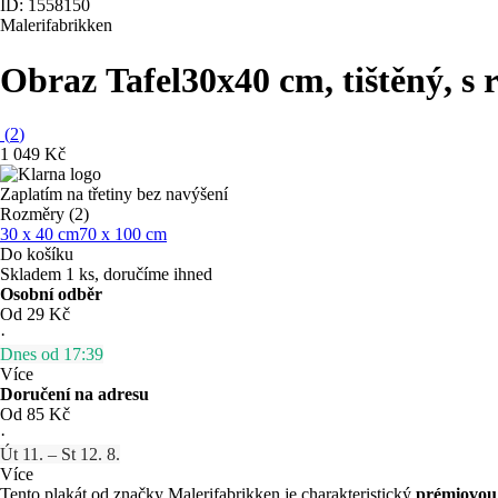
ID: 1558150
Malerifabrikken
Obraz Tafel
30x40 cm, tištěný, s
(
2
)
1 049 Kč
Zaplatím na třetiny bez navýšení
Rozměry (2)
30 x 40 cm
70 x 100 cm
Do košíku
Skladem 1 ks, doručíme ihned
Osobní odběr
Od 29 Kč
·
Dnes od 17:39
Více
Doručení na adresu
Od 85 Kč
·
Út 11. – St 12. 8.
Více
Tento plakát od značky Malerifabrikken je charakteristický
prémiovou