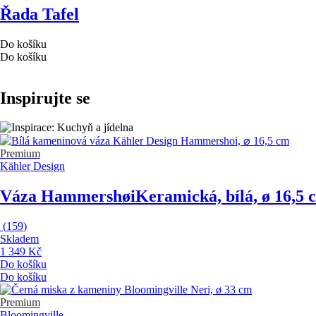
Řada Tafel
Do košíku
Do košíku
Inspirujte se
Premium
Kähler Design
Váza Hammershøi
Keramická, bílá, ø 16,5 
(
159
)
Skladem
1 349 Kč
Do košíku
Do košíku
Premium
Bloomingville