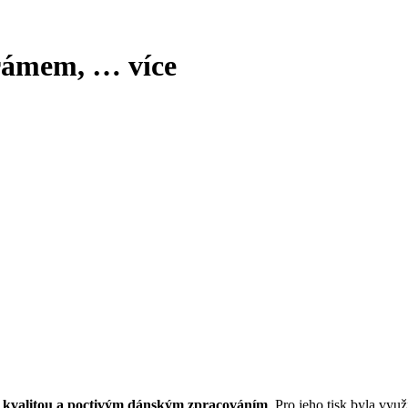
 rámem
, …
více
 kvalitou a poctivým dánským zpracováním
. Pro jeho tisk byla využ