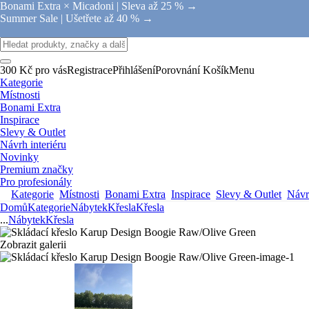
Bonami Extra × Micadoni |
Sleva až 25 % →
Summer Sale |
Ušetřete až 40 % →
300 Kč pro vás
Registrace
Přihlášení
Porovnání
Košík
Menu
Kategorie
Místnosti
Bonami Extra
Inspirace
Slevy & Outlet
Návrh interiéru
Novinky
Premium značky
Pro profesionály
Kategorie
Místnosti
Bonami Extra
Inspirace
Slevy & Outlet
Návrh
Domů
Kategorie
Nábytek
Křesla
Křesla
...
Nábytek
Křesla
Zobrazit galerii