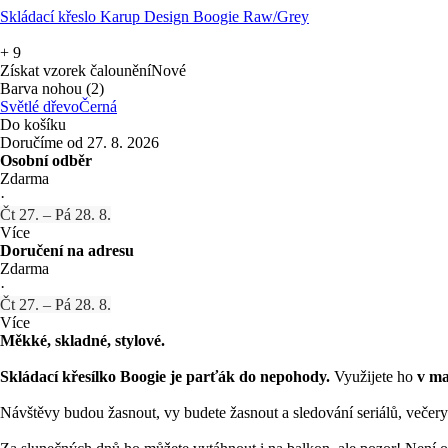
Skládací křeslo Karup Design Boogie Raw/Grey
+
9
Získat vzorek čalounění
Nové
Barva nohou (2)
Světlé dřevo
Černá
Do košíku
Doručíme od 27. 8. 2026
Osobní odběr
Zdarma
·
Čt 27. – Pá 28. 8.
Více
Doručení na adresu
Zdarma
·
Čt 27. – Pá 28. 8.
Více
Měkké, skladné, stylové.
Skládací křesílko Boogie je parťák do nepohody.
Využijete ho
v ma
Návštěvy budou žasnout, vy budete žasnout a sledování seriálů, veče