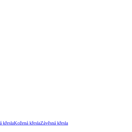
á křesla
Kožená křesla
Závěsná křesla