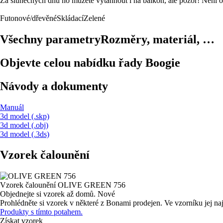
Za slunečných dnů ho můžete vytáhnout i na balkon, ale pozor! Není odo
Futonové/dřevěné
Skládací
Zelené
Všechny parametry
Rozměry, materiál, …
Objevte celou nabídku řady Boogie
Návody a dokumenty
Manuál
3d model (.skp)
3d model (.obj)
3d model (.3ds)
Vzorek čalounění
Vzorek čalounění
OLIVE GREEN 756
Objednejte si vzorek až domů.
Nové
Prohlédněte si vzorek v některé z Bonami prodejen.
Ve vzorníku jej na
Produkty s tímto potahem.
Získat vzorek