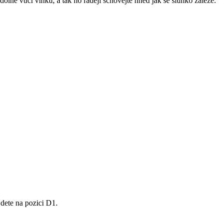
lné vůči vlhku, a tak ho raději schovejte hned jak se slunko zaleze.
jdete na pozici D1.