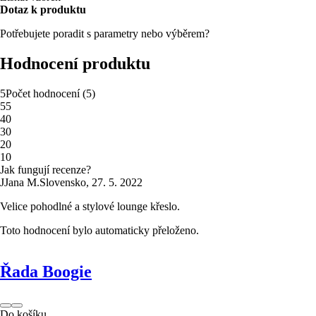
Dotaz k produktu
Potřebujete poradit s parametry nebo výběrem?
Hodnocení produktu
5
Počet hodnocení
(
5
)
5
5
4
0
3
0
2
0
1
0
Jak fungují recenze?
J
Jana M.
Slovensko
,
27. 5. 2022
Velice pohodlné a stylové lounge křeslo.
Toto hodnocení bylo automaticky přeloženo.
Řada Boogie
Do košíku