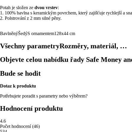
Potah je složen ze
dvou vrstev
:
1. 100% bavlna s keramickým povrchem, který zajišťuje rychlejší a sna
2. Polstrování z 2 mm silné pěny.
Bavlněný
Šedý
S ornamentem
128x44 cm
Všechny parametry
Rozměry, materiál, …
Objevte celou nabídku řady Safe Money a
Bude se hodit
Dotaz k produktu
Potřebujete poradit s parametry nebo výběrem?
Hodnocení produktu
4.6
Počet hodnocení
(
46
)
5
34