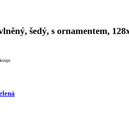
vlněný, šedý, s ornamentem, 128
koupi.
elená