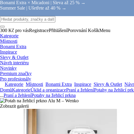
Bonami Extra × Micadoni |
Sleva až 25 % →
Summer Sale |
Ušetřete až 40 % →
300 Kč pro vás
Registrace
Přihlášení
Porovnání
Košík
Menu
Kategorie
Místnosti
Bonami Extra
Inspirace
Slevy & Outlet
Návrh interiéru
Novinky
Premium značky
Pro profesionály
Kategorie
Místnosti
Bonami Extra
Inspirace
Slevy & Outlet
Návrh
Domů
Kategorie
Úklid a organizace
Praní a žehlení
Potahy na žehlicí pr
...
Praní a žehlení
Potahy na žehlicí prkna
Zobrazit galerii