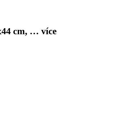
x44 cm
, …
více