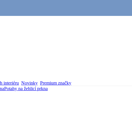
 interiéru
Novinky
Premium značky
kna
Potahy na žehlicí prkna