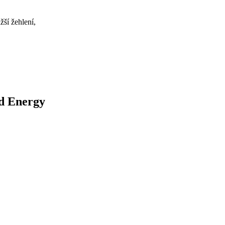
žší žehlení,
nd Energy