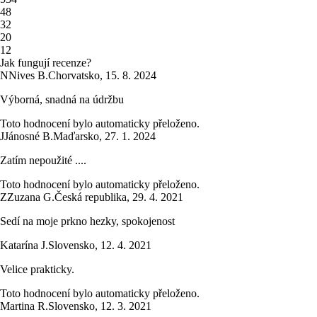
4
8
3
2
2
0
1
2
Jak fungují recenze?
N
Nives B.
Chorvatsko
,
15. 8. 2024
Výborná, snadná na údržbu
Toto hodnocení bylo automaticky přeloženo.
J
Jánosné B.
Maďarsko
,
27. 1. 2024
Zatím nepoužité ....
Toto hodnocení bylo automaticky přeloženo.
Z
Zuzana G.
Česká republika
,
29. 4. 2021
Sedí na moje prkno hezky, spokojenost
Katarína J.
Slovensko
,
12. 4. 2021
Velice prakticky.
Toto hodnocení bylo automaticky přeloženo.
Martina R.
Slovensko
,
12. 3. 2021