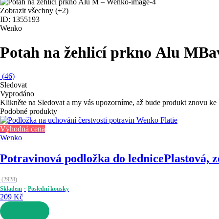
Zobrazit všechny
(+2)
ID: 1355193
Wenko
Potah na žehlicí prkno Alu M
Ba
(
46
)
Sledovat
Vyprodáno
Klikněte na Sledovat a my vás upozorníme, až bude produkt znovu ke 
Podobné produkty
Výhodná cena
Wenko
Potravinová podložka do lednice
Plastová, z
(
2928
)
Skladem
Poslední kousky
209 Kč