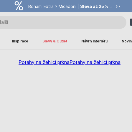
Bonami Extra × Micadoni |
Summer Sale |
Ušetřete až 40 % →
Sleva až 25 % →
Inspirace
Slevy & Outlet
Návrh interiéru
Novin
Potahy na žehlicí prkna
Potahy na žehlicí prkna