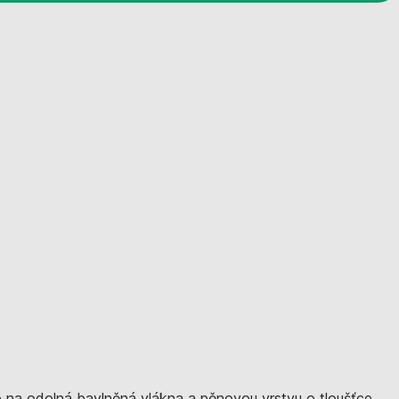
 na odolná bavlněná vlákna a pěnovou vrstvu o tloušťce