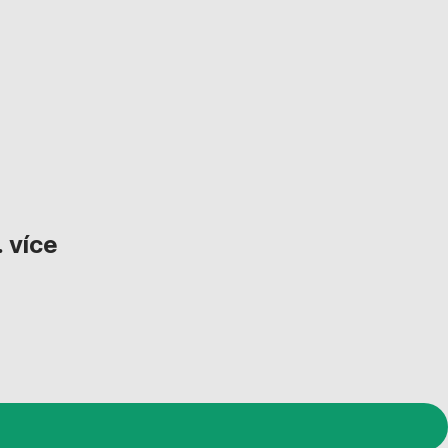
…
více