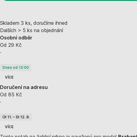
Skladem 3 ks, doručíme ihned
Dalších > 5 ks na objednání
Osobní odběr
Od 29 Kč
·
Dnes od 12:00
VÍCE
Doručení na adresu
Od 85 Kč
·
Út 11. – St 12. 8.
VÍCE
Tento potah na žehlicí prkno je navržený pro model
Brabant