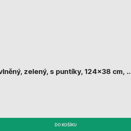
lněný, zelený, s puntíky, 124x38 cm
, 
DO KOŠÍKU