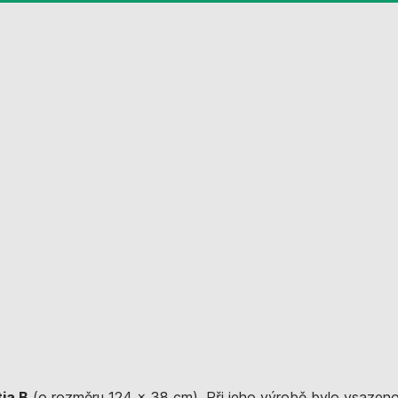
ia B
(o rozměru 124 x 38 cm). Při jeho výrobě bylo vsazeno