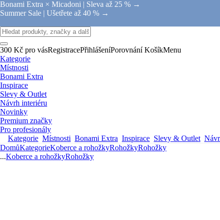
Bonami Extra × Micadoni |
Sleva až 25 % →
Summer Sale |
Ušetřete až 40 % →
300 Kč pro vás
Registrace
Přihlášení
Porovnání
Košík
Menu
Kategorie
Místnosti
Bonami Extra
Inspirace
Slevy & Outlet
Návrh interiéru
Novinky
Premium značky
Pro profesionály
Kategorie
Místnosti
Bonami Extra
Inspirace
Slevy & Outlet
Návrh
Domů
Kategorie
Koberce a rohožky
Rohožky
Rohožky
...
Koberce a rohožky
Rohožky