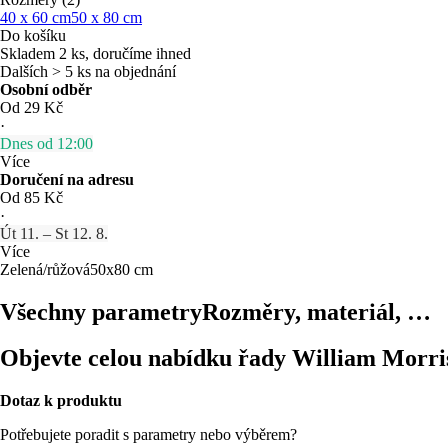
40 x 60 cm
50 x 80 cm
Do košíku
Skladem 2 ks, doručíme ihned
Dalších > 5 ks na objednání
Osobní odběr
Od 29 Kč
·
Dnes od 12:00
Více
Doručení na adresu
Od 85 Kč
·
Út 11. – St 12. 8.
Více
Zelená/růžová
50x80 cm
Všechny parametry
Rozměry, materiál, …
Objevte celou nabídku řady William Morri
Dotaz k produktu
Potřebujete poradit s parametry nebo výběrem?