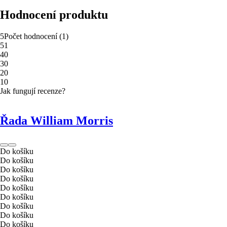
Hodnocení produktu
5
Počet hodnocení
(
1
)
5
1
4
0
3
0
2
0
1
0
Jak fungují recenze?
Řada William Morris
Do košíku
Do košíku
Do košíku
Do košíku
Do košíku
Do košíku
Do košíku
Do košíku
Do košíku