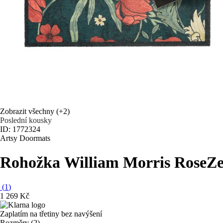
Zobrazit všechny
(+2)
Poslední kousky
ID: 1772324
Artsy Doormats
Rohožka William Morris Rose
Ze
(
1
)
1 269 Kč
Zaplatím na třetiny bez navýšení
Rozměry (2)