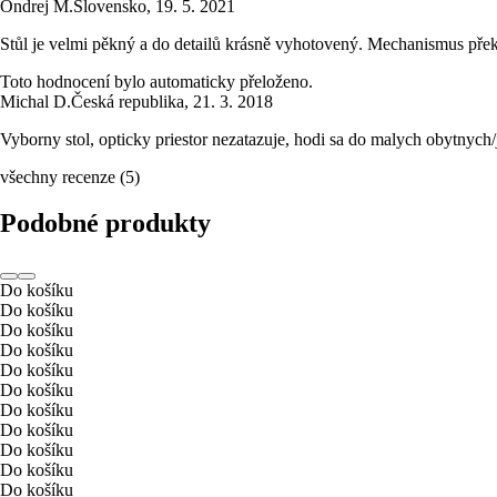
Ondrej M.
Slovensko
,
19. 5. 2021
Stůl je velmi pěkný a do detailů krásně vyhotovený. Mechanismus překlop
Toto hodnocení bylo automaticky přeloženo.
Michal D.
Česká republika
,
21. 3. 2018
Vyborny stol, opticky priestor nezatazuje, hodi sa do malych obytnych
všechny recenze
(
5
)
Podobné produkty
Do košíku
Do košíku
Do košíku
Do košíku
Do košíku
Do košíku
Do košíku
Do košíku
Do košíku
Do košíku
Do košíku