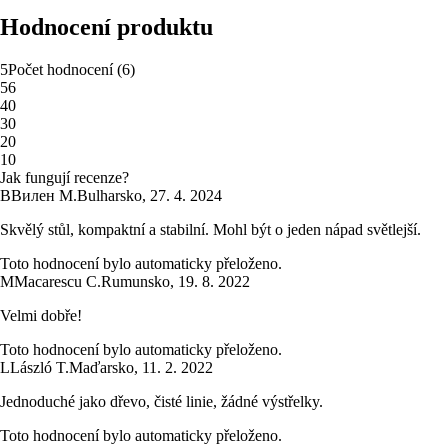
Hodnocení produktu
5
Počet hodnocení
(
6
)
5
6
4
0
3
0
2
0
1
0
Jak fungují recenze?
В
Вилен М.
Bulharsko
,
27. 4. 2024
Skvělý stůl, kompaktní a stabilní. Mohl být o jeden nápad světlejší.
Toto hodnocení bylo automaticky přeloženo.
M
Macarescu C.
Rumunsko
,
19. 8. 2022
Velmi dobře!
Toto hodnocení bylo automaticky přeloženo.
L
László T.
Maďarsko
,
11. 2. 2022
Jednoduché jako dřevo, čisté linie, žádné výstřelky.
Toto hodnocení bylo automaticky přeloženo.