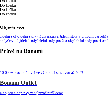
Do košíku
Do košíku
Do košíku
Do košíku
Objevte více
Jídelní stoly
Jídelní stoly · Zuiver
Zuiver
Jídelní stoly v přírodní barvě
Mat
stoly
Oválné jídelní stoly
Jídelní stoly pro 2 osoby
Jídelní stoly pro 4 os
Právě na Bonami
Summer Sale až -40 %
10 000+ produktů nyní ve výprodeji se slevou až 40 %
Bonami Outlet
Nábytek a doplňky za výrazně nižší ceny
Zahrada ve slevě