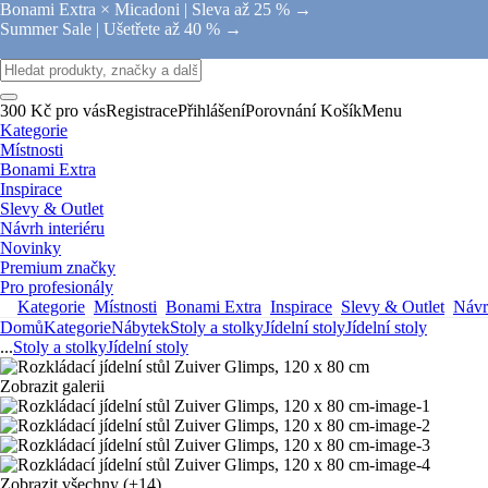
Bonami Extra × Micadoni |
Sleva až 25 % →
Summer Sale |
Ušetřete až 40 % →
300 Kč pro vás
Registrace
Přihlášení
Porovnání
Košík
Menu
Kategorie
Místnosti
Bonami Extra
Inspirace
Slevy & Outlet
Návrh interiéru
Novinky
Premium značky
Pro profesionály
Kategorie
Místnosti
Bonami Extra
Inspirace
Slevy & Outlet
Návrh
Domů
Kategorie
Nábytek
Stoly a stolky
Jídelní stoly
Jídelní stoly
...
Stoly a stolky
Jídelní stoly
Zobrazit galerii
Zobrazit všechny
(+14)