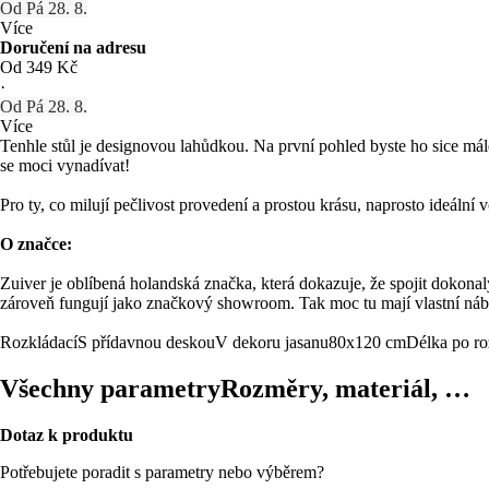
Od Pá 28. 8.
Více
Doručení na adresu
Od 349 Kč
·
Od Pá 28. 8.
Více
Tenhle stůl je designovou lahůdkou. Na první pohled byste ho sice mál
se moci vynadívat!
Pro ty, co milují pečlivost provedení a prostou krásu, naprosto ideální v
O značce:
Zuiver je oblíbená holandská značka, která dokazuje, že spojit dokona
zároveň fungují jako značkový showroom. Tak moc tu mají vlastní náby
Rozkládací
S přídavnou deskou
V dekoru jasanu
80x120 cm
Délka po ro
Všechny parametry
Rozměry, materiál, …
Dotaz k produktu
Potřebujete poradit s parametry nebo výběrem?