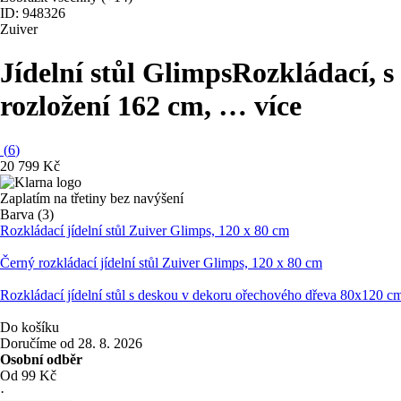
ID: 948326
Zuiver
Jídelní stůl Glimps
Rozkládací, s
rozložení 162 cm
, …
více
(
6
)
20 799 Kč
Zaplatím na třetiny bez navýšení
Barva (3)
Rozkládací jídelní stůl Zuiver Glimps, 120 x 80 cm
Černý rozkládací jídelní stůl Zuiver Glimps, 120 x 80 cm
Rozkládací jídelní stůl s deskou v dekoru ořechového dřeva 80x120 c
Do košíku
Doručíme od 28. 8. 2026
Osobní odběr
Od 99 Kč
·