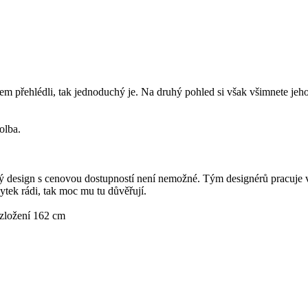
em přehlédli, tak jednoduchý je. Na druhý pohled si však všimnete jeh
olba.
lý design s cenovou dostupností není nemožné. Tým designérů pracuje v 
tek rádi, tak moc mu tu důvěřují.
zložení 162 cm