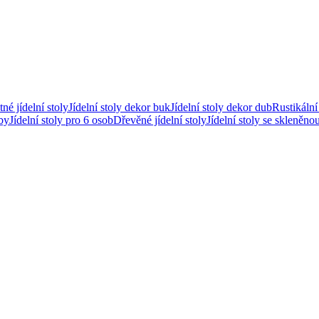
né jídelní stoly
Jídelní stoly dekor buk
Jídelní stoly dekor dub
Rustikální 
oby
Jídelní stoly pro 6 osob
Dřevěné jídelní stoly
Jídelní stoly se skleněn