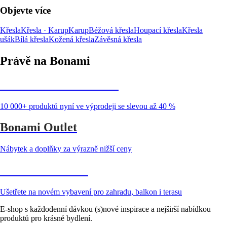
Objevte více
Křesla
Křesla · Karup
Karup
Béžová křesla
Houpací křesla
Křesla
ušák
Bílá křesla
Kožená křesla
Závěsná křesla
Právě na Bonami
Summer Sale až -40 %
10 000+ produktů nyní ve výprodeji se slevou až 40 %
Bonami Outlet
Nábytek a doplňky za výrazně nižší ceny
Zahrada ve slevě
Ušetřete na novém vybavení pro zahradu, balkon i terasu
E-shop s každodenní dávkou (s)nové inspirace a nejširší nabídkou
produktů pro krásné bydlení.