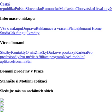
Česká
republika
Polsko
Slovensko
Rumunsko
Maďarsko
Chorvatsko
Litva
Lotyš
Informace o nákupu
Vše o nákupu
Doprava
Reklamace a vrácení
Platba
Bonami Home
Studia
Jak fungují kredity
Více o bonami
Služby
Kontakty
O nás
Značky
Dárkové poukazy
Kariéra
Pro
profesionály
Pro média
Affiliate program
Nová mobilní
aplikace
BonamiStar
Bonami prodejny v Praze
Stáhněte si Mobilní aplikaci
Sledujte nás na sociálních sítích