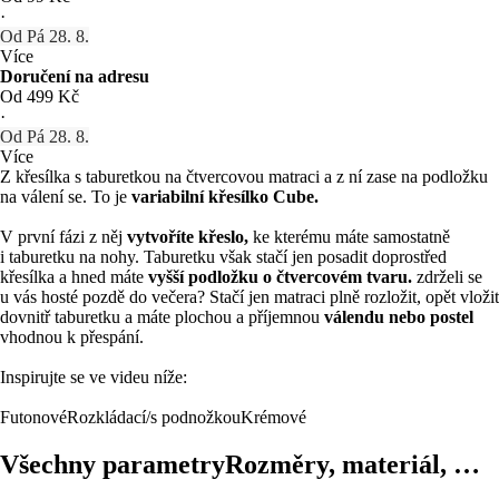
·
Od Pá 28. 8.
Více
Doručení na adresu
Od 499 Kč
·
Od Pá 28. 8.
Více
Z křesílka s taburetkou na čtvercovou matraci a z ní zase na podložku
na válení se. To je
variabilní křesílko Cube.
V první fázi z něj
vytvoříte křeslo,
ke kterému máte samostatně
i taburetku na nohy. Taburetku však stačí jen posadit doprostřed
křesílka a hned máte
vyšší podložku o čtvercovém tvaru.
zdrželi se
u vás hosté pozdě do večera? Stačí jen matraci plně rozložit, opět vložit
dovnitř taburetku a máte plochou a příjemnou
válendu nebo postel
vhodnou k přespání.
Inspirujte se ve videu níže:
Futonové
Rozkládací/s podnožkou
Krémové
Všechny parametry
Rozměry, materiál, …