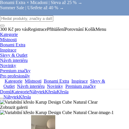
Bonami Extra × Micadoni |
Sleva až 25 % →
Summer Sale |
Ušetřete až 40 % →
300 Kč pro vás
Registrace
Přihlášení
Porovnání
Košík
Menu
Kategorie
Místnosti
Bonami Extra
Inspirace
Slevy & Outlet
Návrh interiéru
Novinky
Premium značky
Pro profesionály
Kategorie
Místnosti
Bonami Extra
Inspirace
Slevy &
Outlet
Návrh interiéru
Novinky
Premium značky
Domů
Kategorie
Nábytek
Křesla
Křesla
...
Nábytek
Křesla
Zobrazit galerii