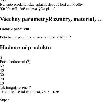
Více
Na tento produkt nelze uplatnit slevový kód ani kredity
90x90 cm
Ručně malovaný
Na plátně
Všechny parametry
Rozměry, materiál, …
Dotaz k produktu
Potřebujete poradit s parametry nebo výběrem?
Hodnocení produktu
5
Počet hodnocení
(
2
)
5
2
4
0
3
0
2
0
1
0
Jak fungují recenze?
J
Jakub M.
Česká republika
,
26. 5. 2026
Super