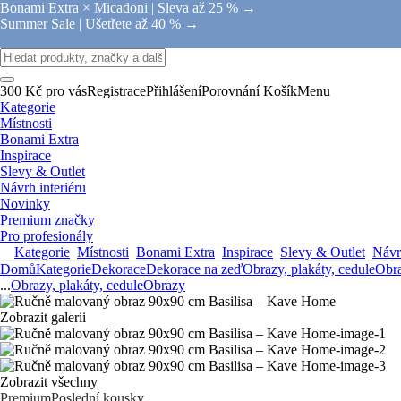
Bonami Extra × Micadoni |
Sleva až 25 % →
Summer Sale |
Ušetřete až 40 % →
300 Kč pro vás
Registrace
Přihlášení
Porovnání
Košík
Menu
Kategorie
Místnosti
Bonami Extra
Inspirace
Slevy & Outlet
Návrh interiéru
Novinky
Premium značky
Pro profesionály
Kategorie
Místnosti
Bonami Extra
Inspirace
Slevy & Outlet
Návrh
Domů
Kategorie
Dekorace
Dekorace na zeď
Obrazy, plakáty, cedule
Obr
...
Obrazy, plakáty, cedule
Obrazy
Zobrazit galerii
Zobrazit všechny
Premium
Poslední kousky