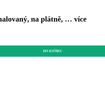
alovaný, na plátně
, …
více
DO KOŠÍKU