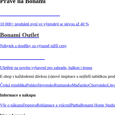
Právě na Bonami
Summer Sale až -40 %
10 000+ produktů nyní ve výprodeji se slevou až 40 %
Bonami Outlet
Nábytek a doplňky za výrazně nižší ceny
Zahrada ve slevě
Ušetřete na novém vybavení pro zahradu, balkon i terasu
E-shop s každodenní dávkou (s)nové inspirace a nejširší nabídkou prod
Česká republika
Polsko
Slovensko
Rumunsko
Maďarsko
Chorvatsko
Litv
Informace o nákupu
Vše o nákupu
Doprava
Reklamace a vrácení
Platba
Bonami Home Studi