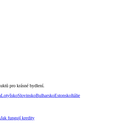
uktů pro krásné bydlení.
a
Lotyšsko
Slovinsko
Bulharsko
Estonsko
Itálie
a
Jak fungují kredity