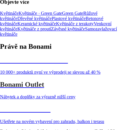
Objevte více
Květináče
Květináče · Green Gate
Green Gate
Růžové
květináče
Dřevěné květináče
Plastové květináče
Betonové
květináče
Keramické květináče
Květináče z terakoty
Venkovní
květináče
Květináče z proutí
Závěsné květináče
Samozavlažovací
květináče
Právě na Bonami
Summer Sale až -40 %
10 000+ produktů nyní ve výprodeji se slevou až 40 %
Bonami Outlet
Nábytek a doplňky za výrazně nižší ceny
Zahrada ve slevě
Ušetřete na novém vybavení pro zahradu, balkon i terasu