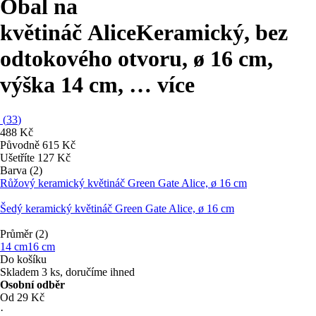
Obal na
květináč Alice
Keramický, bez
odtokového otvoru, ø 16 cm,
výška 14 cm
, …
více
(
33
)
488 Kč
Původně
615 Kč
Ušetříte 127 Kč
Barva (2)
Růžový keramický květináč Green Gate Alice, ø 16 cm
Šedý keramický květináč Green Gate Alice, ø 16 cm
Průměr (2)
14 cm
16 cm
Do košíku
Skladem 3 ks, doručíme ihned
Osobní odběr
Od 29 Kč
·