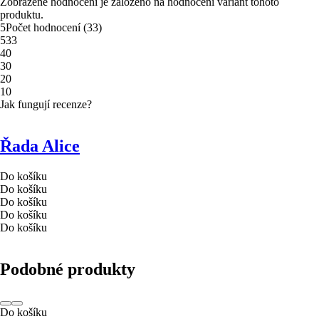
Zobrazené hodnocení je založeno na hodnocení variant tohoto
produktu.
5
Počet hodnocení
(
33
)
5
33
4
0
3
0
2
0
1
0
Jak fungují recenze?
Řada Alice
Do košíku
Do košíku
Do košíku
Do košíku
Do košíku
Podobné produkty
Do košíku