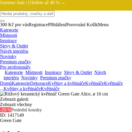
Summer Sale |
Ušetřete až 40 % →
300 Kč pro vás
Registrace
Přihlášení
Porovnání
Košík
Menu
Kategorie
Místnosti
Inspirace
Slevy & Outlet
Návrh interiéru
Novinky
Premium značky
Pro profesionály
Kategorie
Místnosti
Inspirace
Slevy & Outlet
Návrh
interiéru
Novinky
Premium značky
Domů
Kategorie
Dekorace
Květiny a květináče
Květináče
Květináče
...
Květiny a květináče
Květináče
Zobrazit galerii
Zobrazit všechny
-20 %
Poslední kousky
ID: 1417149
Green Gate