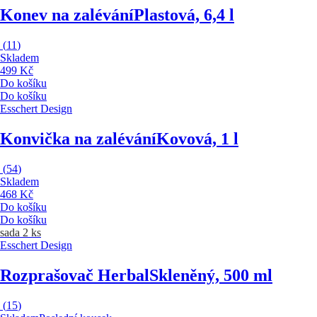
Konev na zalévání
Plastová, 6,4 l
(
11
)
Skladem
499 Kč
Do košíku
Do košíku
Esschert Design
Konvička na zalévání
Kovová, 1 l
(
54
)
Skladem
468 Kč
Do košíku
Do košíku
sada 2 ks
Esschert Design
Rozprašovač Herbal
Skleněný, 500 ml
(
15
)