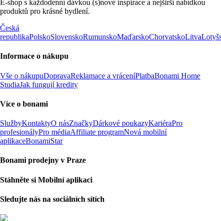
E-shop s každodenní dávkou (s)nové inspirace a nejširší nabídkou
produktů pro krásné bydlení.
Česká
republika
Polsko
Slovensko
Rumunsko
Maďarsko
Chorvatsko
Litva
Lotyš
Informace o nákupu
Vše o nákupu
Doprava
Reklamace a vrácení
Platba
Bonami Home
Studia
Jak fungují kredity
Více o bonami
Služby
Kontakty
O nás
Značky
Dárkové poukazy
Kariéra
Pro
profesionály
Pro média
Affiliate program
Nová mobilní
aplikace
BonamiStar
Bonami prodejny v Praze
Stáhněte si Mobilní aplikaci
Sledujte nás na sociálních sítích