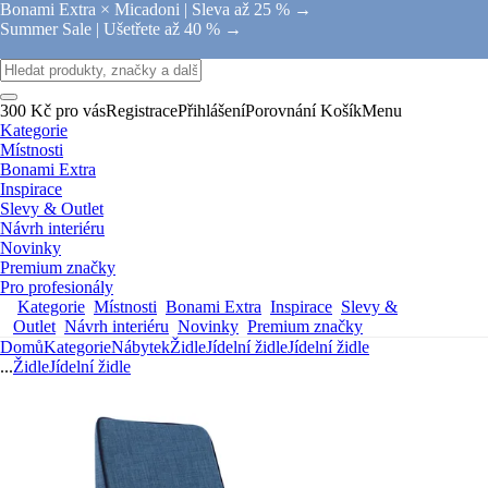
Bonami Extra × Micadoni |
Sleva až 25 % →
Summer Sale |
Ušetřete až 40 % →
300 Kč pro vás
Registrace
Přihlášení
Porovnání
Košík
Menu
Kategorie
Místnosti
Bonami Extra
Inspirace
Slevy & Outlet
Návrh interiéru
Novinky
Premium značky
Pro profesionály
Kategorie
Místnosti
Bonami Extra
Inspirace
Slevy &
Outlet
Návrh interiéru
Novinky
Premium značky
Domů
Kategorie
Nábytek
Židle
Jídelní židle
Jídelní židle
...
Židle
Jídelní židle