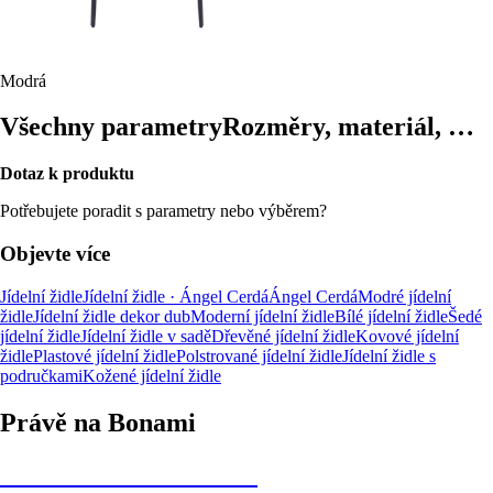
Modrá
Všechny parametry
Rozměry, materiál, …
Dotaz k produktu
Potřebujete poradit s parametry nebo výběrem?
Objevte více
Jídelní židle
Jídelní židle · Ángel Cerdá
Ángel Cerdá
Modré jídelní
židle
Jídelní židle dekor dub
Moderní jídelní židle
Bílé jídelní židle
Šedé
jídelní židle
Jídelní židle v sadě
Dřevěné jídelní židle
Kovové jídelní
židle
Plastové jídelní židle
Polstrované jídelní židle
Jídelní židle s
područkami
Kožené jídelní židle
Právě na Bonami
Summer Sale až -40 %