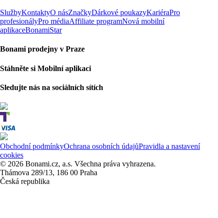
Služby
Kontakty
O nás
Značky
Dárkové poukazy
Kariéra
Pro
profesionály
Pro média
Affiliate program
Nová mobilní
aplikace
BonamiStar
Bonami prodejny v Praze
Stáhněte si Mobilní aplikaci
Sledujte nás na sociálních sítích
Obchodní podmínky
Ochrana osobních údajů
Pravidla a nastavení
cookies
© 2026 Bonami.cz, a.s. Všechna práva vyhrazena.
Thámova 289/13, 186 00 Praha
Česká republika