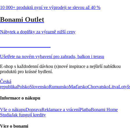
10 000+ produktů nyní ve výprodeji se slevou až 40 %
Bonami Outlet
Nábytek a doplňky za výrazně nižší ceny
Zahrada ve slevě
Ušetřete na novém vybavení pro zahradu, balkon i terasu
E-shop s každodenní dávkou (s)nové inspirace a nejširší nabídkou
produktů pro krásné bydlení.
Česká
republika
Polsko
Slovensko
Rumunsko
Maďarsko
Chorvatsko
Litva
Lotyš
Informace o nákupu
Vše o nákupu
Doprava
Reklamace a vrácení
Platba
Bonami Home
Studia
Jak fungují kredity
Více o bonami