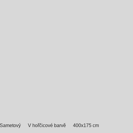
Sametový
V hořčicové barvě
400x175 cm