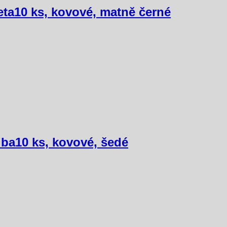
eta
10 ks, kovové, matně černé
lba
10 ks, kovové, šedé