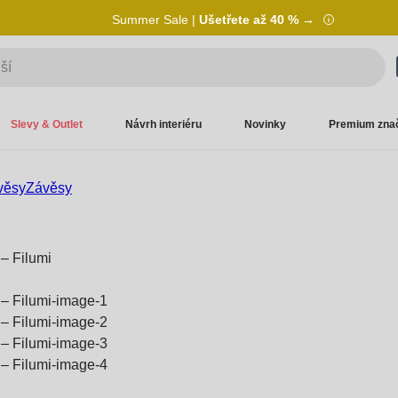
Summer Sale |
Ušetřete až 40 % →
Slevy & Outlet
Návrh interiéru
Novinky
Premium zna
věsy
Závěsy