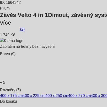
ID: 1664342
Filumi
Závěs Velto 4 in 1
Dimout, závěsný syst
více
(
2
)
1 749 Kč
Zaplatím na třetiny bez navýšení
Barva (9)
+
5
Rozměry (5)
400 x 175 cm
400 x 225 cm
400 x 250 cm
400 x 270 cm
400 x 30
Do košíku