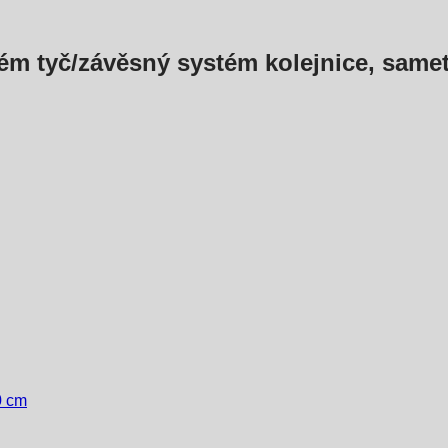
ém tyč/závěsný systém kolejnice, samet
0 cm