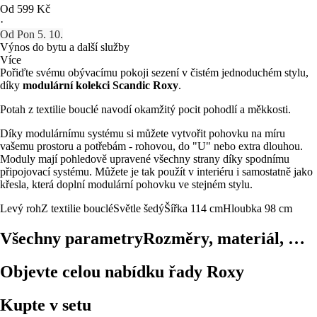
Od 599 Kč
·
Od Pon 5. 10.
Výnos do bytu a další služby
Více
Pořiďte svému obývacímu pokoji sezení v čistém jednoduchém stylu,
díky
modulární kolekci Scandic Roxy
.
Potah z textilie bouclé navodí okamžitý pocit pohodlí a měkkosti.
Díky modulárnímu systému si můžete vytvořit pohovku na míru
vašemu prostoru a potřebám - rohovou, do "U" nebo extra dlouhou.
Moduly mají pohledově upravené všechny strany díky spodnímu
připojovací systému. Můžete je tak použít v interiéru i samostatně jako
křesla, která doplní modulární pohovku ve stejném stylu.
Levý roh
Z textilie bouclé
Světle šedý
Šířka 114 cm
Hloubka 98 cm
Všechny parametry
Rozměry, materiál, …
Objevte celou nabídku řady Roxy
Kupte v setu