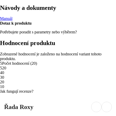
Návody a dokumenty
Manuál
Dotaz k produktu
Potřebujete poradit s parametry nebo výběrem?
Hodnocení produktu
Zobrazené hodnocení je založeno na hodnocení variant tohoto
produktu.
5
Počet hodnocení
(
20
)
5
20
4
0
3
0
2
0
1
0
Jak fungují recenze?
Řada Roxy