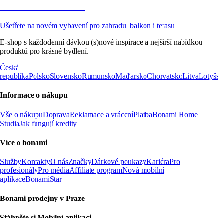
Zahrada ve slevě
Ušetřete na novém vybavení pro zahradu, balkon i terasu
E-shop s každodenní dávkou (s)nové inspirace a nejširší nabídkou
produktů pro krásné bydlení.
Česká
republika
Polsko
Slovensko
Rumunsko
Maďarsko
Chorvatsko
Litva
Lotyš
Informace o nákupu
Vše o nákupu
Doprava
Reklamace a vrácení
Platba
Bonami Home
Studia
Jak fungují kredity
Více o bonami
Služby
Kontakty
O nás
Značky
Dárkové poukazy
Kariéra
Pro
profesionály
Pro média
Affiliate program
Nová mobilní
aplikace
BonamiStar
Bonami prodejny v Praze
Stáhněte si Mobilní aplikaci