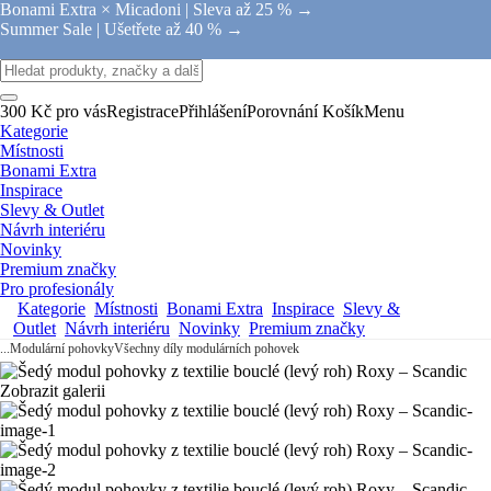
Bonami Extra × Micadoni |
Sleva až 25 % →
Summer Sale |
Ušetřete až 40 % →
300 Kč pro vás
Registrace
Přihlášení
Porovnání
Košík
Menu
Kategorie
Místnosti
Bonami Extra
Inspirace
Slevy & Outlet
Návrh interiéru
Novinky
Premium značky
Pro profesionály
Kategorie
Místnosti
Bonami Extra
Inspirace
Slevy &
Outlet
Návrh interiéru
Novinky
Premium značky
...
Modulární pohovky
Všechny díly modulárních pohovek
Zobrazit galerii