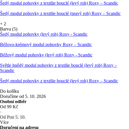
Šedý modul pohovky z textilie bouclé (levý roh) Roxy – Scandic
Šedý modul pohovky z textilie bouclé (pravý roh) Roxy – Scandic
+
2
Barva (5)
Šedý modul pohovky (levý roh) Roxy - Scandic
Béžovo-krémový modul pohovky Roxy – Scandic
Béžový modul pohovky (levý roh) Roxy - Scandic
Světle hnědý modul pohovky z textilie bouclé (levý roh) Roxy –
Scandic
Šedý modul pohovky z textilie bouclé (levý roh) Roxy – Scandic
Do košíku
Doručíme od 5. 10. 2026
Osobní odběr
Od 99 Kč
·
Od Pon 5. 10.
Více
Doručení na adresu