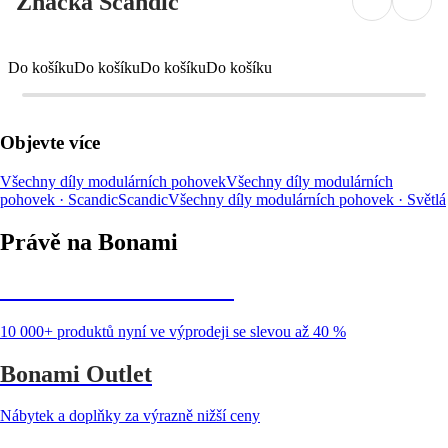
Značka Scandic
Do košíku
Do košíku
Do košíku
Do košíku
Objevte více
Všechny díly modulárních pohovek
Všechny díly modulárních
pohovek · Scandic
Scandic
Všechny díly modulárních pohovek · Světlá
Právě na Bonami
Summer Sale až -40 %
10 000+ produktů nyní ve výprodeji se slevou až 40 %
Bonami Outlet
Nábytek a doplňky za výrazně nižší ceny