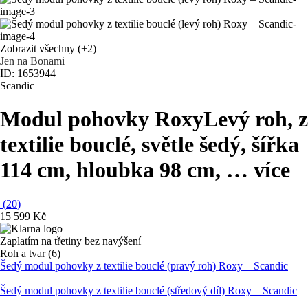
Zobrazit všechny
(+2)
Jen na Bonami
ID: 1653944
Scandic
Modul pohovky Roxy
Levý roh, z
textilie bouclé, světle šedý, šířka
114 cm, hloubka 98 cm
, …
více
(
20
)
15 599 Kč
Zaplatím na třetiny bez navýšení
Roh a tvar (6)
Šedý modul pohovky z textilie bouclé (pravý roh) Roxy – Scandic
Šedý modul pohovky z textilie bouclé (středový díl) Roxy – Scandic