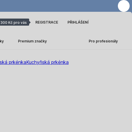
REGISTRACE
PŘIHLÁŠENÍ
300 Kč pro vás
ky
Premium značky
Pro profesionály
ská prkénka
Kuchyňská prkénka