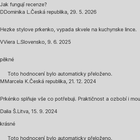
Jak fungují recenze?
D
Dominika L.
Česká republika
,
29. 5. 2026
Hezke stylove prkenko, vypada skvele na kuchynske lince.
V
Viera L.
Slovensko
,
9. 6. 2025
pěkné
Toto hodnocení bylo automaticky přeloženo.
M
Marcela K.
Česká republika
,
21. 12. 2024
Prkénko splňuje vše co potřebuji. Praktičnost a ozbobí i mo
Dalia Š.
Litva
,
15. 9. 2024
krásné
Toto hodnocení bylo automaticky přeloženo.