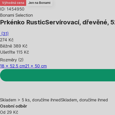
Výhodná cena
Jen na Bonami
ID: 1454950
Bonami Selection
Prkénko Rustic
Servírovací, dřevěné, 5
(
31
)
274 Kč
Běžně 389 Kč
Ušetříte 115 Kč
Rozměry (2)
18 x 52.5 cm
21 x 50 cm
Skladem > 5 ks, doručíme ihned
Skladem, doručíme ihned
Osobní odběr
Od 29 Kč