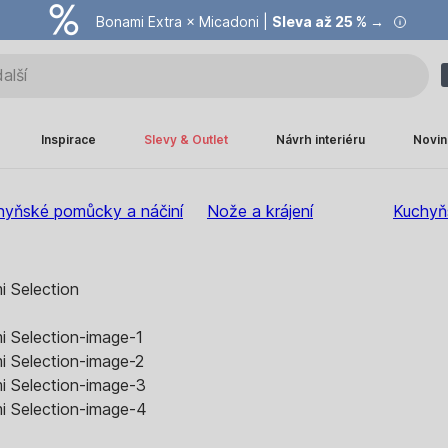
Bonami Extra × Micadoni |
Summer Sale |
Ušetřete až 40 % →
Sleva až 25 % →
Inspirace
Slevy & Outlet
Návrh interiéru
Novin
hyňské pomůcky a náčiní
Nože a krájení
Kuchyň