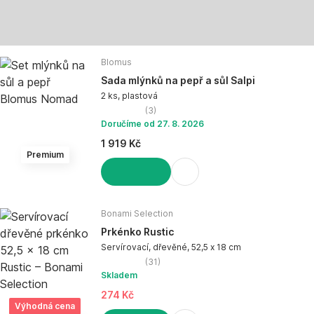
Blomus
Sada mlýnků na pepř a sůl Salpi
2 ks, plastová
(
3
)
Doručíme od 27. 8. 2026
1 919 Kč
Premium
DO KOŠÍKU
Bonami Selection
Prkénko Rustic
Servírovací, dřevěné, 52,5 x 18 cm
(
31
)
Skladem
274 Kč
Výhodná cena