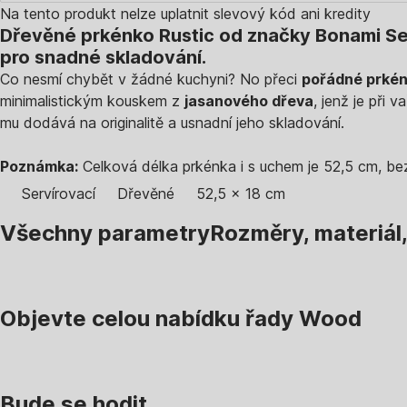
Na tento produkt nelze uplatnit slevový kód ani kredity
Dřevěné prkénko Rustic od značky Bonami Se
pro snadné skladování.
Co nesmí chybět v žádné kuchyni? No přeci
pořádné prkén
minimalistickým kouskem z
jasanového dřeva
, jenž je při
mu dodává na originalitě a usnadní jeho skladování.
Poznámka:
Celková délka prkénka i s uchem je 52,5 cm, be
Servírovací
Dřevěné
52,5 x 18 cm
Všechny parametry
Rozměry, materiál
Objevte celou nabídku řady Wood
Bude se hodit