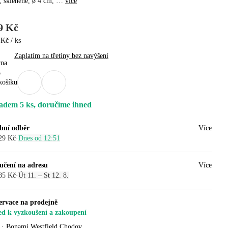
, skleněné, ø 4 cm
, …
více
9 Kč
Kč / ks
Zaplatím na třetiny bez navýšení
košíku
adem 5 ks, doručíme ihned
bní odběr
Více
29 Kč
·
Dnes od 12:51
učení na adresu
Více
85 Kč
·
Út 11. – St 12. 8.
ervace na prodejně
ed k vyzkoušení a zakoupení
·
Bonami Westfield Chodov