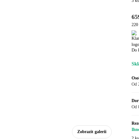
3 ks
65
220 
Do 
Skl
Oso
Od 
Dor
Od 
Rez
Ihn
Zobrazit galerii
2 ks