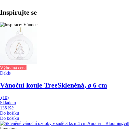
Inspirujte se
Výhodná cena
Dakls
Vánoční koule Tree
Skleněná, ø 6 cm
(
10
)
Skladem
135 Kč
Do košíku
Do košíku
Premium