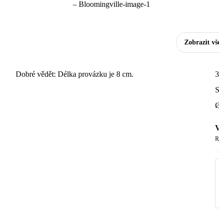
Zobrazit vš
Dobré vědět: Délka provázku je 8 cm.
3
S
Ø
V
R