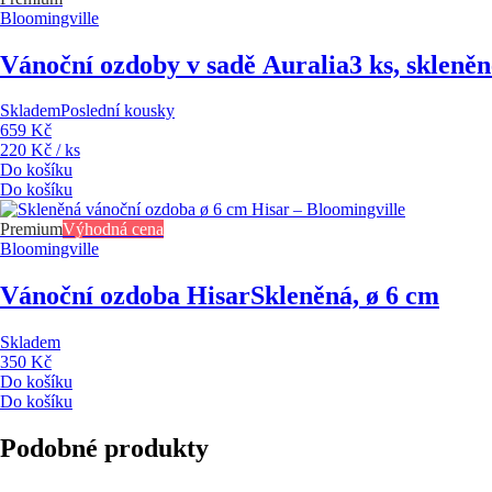
Bloomingville
Vánoční ozdoby v sadě Auralia
3 ks, skleněn
Skladem
Poslední kousky
659 Kč
220 Kč / ks
Do košíku
Do košíku
Premium
Výhodná cena
Bloomingville
Vánoční ozdoba Hisar
Skleněná, ø 6 cm
Skladem
350 Kč
Do košíku
Do košíku
Podobné produkty