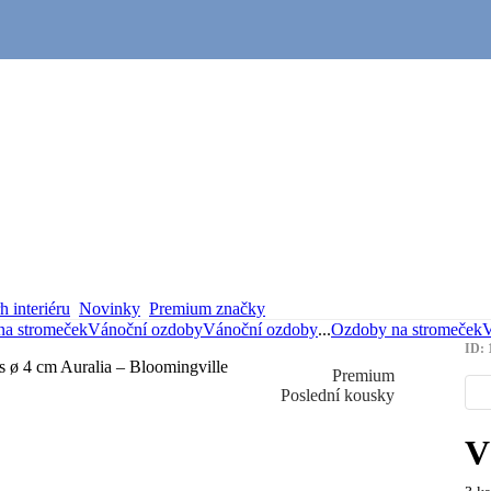
 interiéru
Novinky
Premium značky
na stromeček
Vánoční ozdoby
Vánoční ozdoby
...
Ozdoby na stromeček
V
ID: 
Premium
Poslední kousky
V