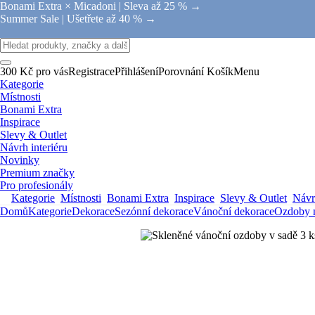
Bonami Extra × Micadoni |
Sleva až 25 % →
Summer Sale |
Ušetřete až 40 % →
300 Kč pro vás
Registrace
Přihlášení
Porovnání
Košík
Menu
Kategorie
Místnosti
Bonami Extra
Inspirace
Slevy & Outlet
Návrh interiéru
Novinky
Premium značky
Pro profesionály
Kategorie
Místnosti
Bonami Extra
Inspirace
Slevy & Outlet
Návrh
Domů
Kategorie
Dekorace
Sezónní dekorace
Vánoční dekorace
Ozdoby 