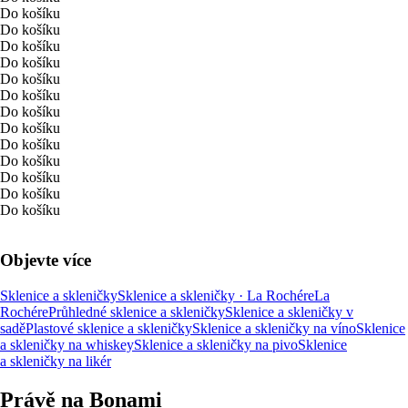
Do košíku
Do košíku
Do košíku
Do košíku
Do košíku
Do košíku
Do košíku
Do košíku
Do košíku
Do košíku
Do košíku
Do košíku
Do košíku
Objevte více
Sklenice a skleničky
Sklenice a skleničky · La Rochére
La
Rochére
Průhledné sklenice a skleničky
Sklenice a skleničky v
sadě
Plastové sklenice a skleničky
Sklenice a skleničky na víno
Sklenice
a skleničky na whiskey
Sklenice a skleničky na pivo
Sklenice
a skleničky na likér
Právě na Bonami