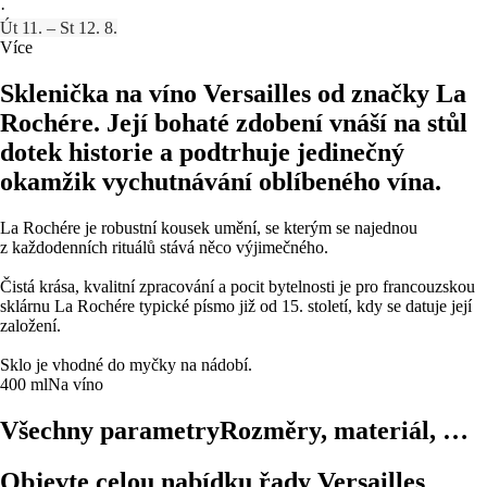
·
Út 11. – St 12. 8.
Více
Sklenička na víno Versailles od značky La
Rochére. Její bohaté zdobení vnáší na stůl
dotek historie a podtrhuje jedinečný
okamžik vychutnávání oblíbeného vína.
La Rochére je robustní kousek umění, se kterým se najednou
z každodenních rituálů stává něco výjimečného.
Čistá krása, kvalitní zpracování a pocit bytelnosti je pro francouzskou
sklárnu La Rochére typické písmo již od 15. století, kdy se datuje její
založení.
Sklo je vhodné do myčky na nádobí.
400 ml
Na víno
Všechny parametry
Rozměry, materiál, …
Objevte celou nabídku řady Versailles