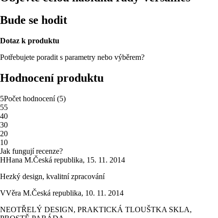
Bude se hodit
Dotaz k produktu
Potřebujete poradit s parametry nebo výběrem?
Hodnocení produktu
5
Počet hodnocení
(
5
)
5
5
4
0
3
0
2
0
1
0
Jak fungují recenze?
H
Hana M.
Česká republika
,
15. 11. 2014
Hezký design, kvalitní zpracování
V
Věra M.
Česká republika
,
10. 11. 2014
NEOTŘELÝ DESIGN, PRAKTICKÁ TLOUŠTKA SKLA,