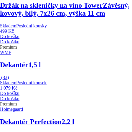
Držák na skleničky na víno Tower
Závěsný,
kovový, bílý, 7x26 cm, výška 11 cm
Skladem
Poslední kousky
499 Kč
Do košíku
Do košíku
Premium
WMF
Dekantér
1,5 l
(
33
)
Skladem
Poslední kousek
1 079 Kč
Do košíku
Do košíku
Premium
Holmegaard
Dekantér Perfection
2,2 l