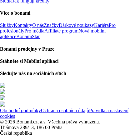
Studia
Jak fungují kredity
Více o bonami
Služby
Kontakty
O nás
Značky
Dárkové poukazy
Kariéra
Pro
profesionály
Pro média
Affiliate program
Nová mobilní
aplikace
BonamiStar
Bonami prodejny v Praze
Stáhněte si Mobilní aplikaci
Sledujte nás na sociálních sítích
Obchodní podmínky
Ochrana osobních údajů
Pravidla a nastavení
cookies
© 2026 Bonami.cz, a.s. Všechna práva vyhrazena.
Thámova 289/13, 186 00 Praha
Česká republika