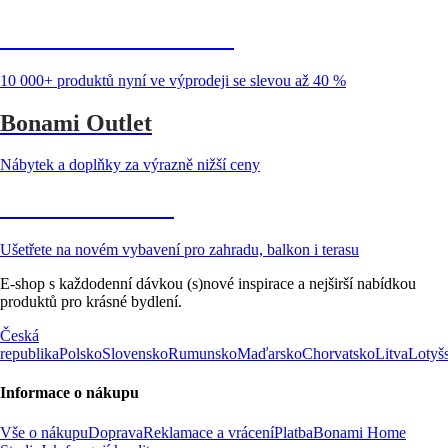
Summer Sale až -40 %
10 000+ produktů nyní ve výprodeji se slevou až 40 %
Bonami Outlet
Nábytek a doplňky za výrazně nižší ceny
Zahrada ve slevě
Ušetřete na novém vybavení pro zahradu, balkon i terasu
E-shop s každodenní dávkou (s)nové inspirace a nejširší nabídkou
produktů pro krásné bydlení.
Česká
republika
Polsko
Slovensko
Rumunsko
Maďarsko
Chorvatsko
Litva
Lotyš
Informace o nákupu
Vše o nákupu
Doprava
Reklamace a vrácení
Platba
Bonami Home