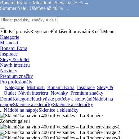
Bonami Extra × Micadoni |
Sleva až 25 % →
Summer Sale |
Ušetřete až 40 % →
300 Kč pro vás
Registrace
Přihlášení
Porovnání
Košík
Menu
Kategorie
Místnosti
Bonami Extra
Inspirace
Slevy & Outlet
Návrh interiéru
Novinky
Premium značky
Pro profesionály
Kategorie
Místnosti
Bonami Extra
Inspirace
Slevy &
Outlet
Návrh interiéru
Novinky
Premium značky
Domů
Kategorie
Kuchyňské potřeby a stolování
Nádobí na
nápoje
Sklenice a skleničky
Sklenice a skleničky
...
Nádobí na nápoje
Sklenice a skleničky
Zobrazit galerii