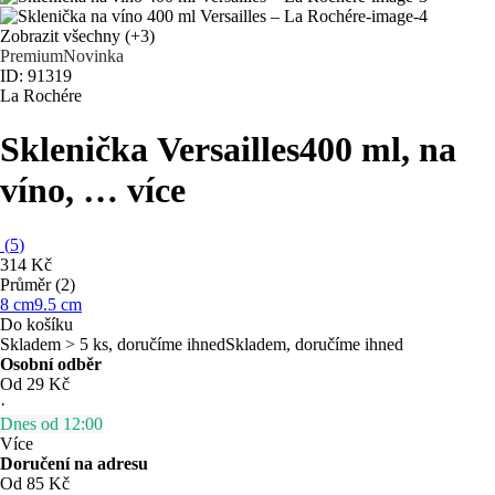
Zobrazit všechny
(+3)
Premium
Novinka
ID: 91319
La Rochére
Sklenička Versailles
400 ml, na
víno
, …
více
(
5
)
314 Kč
Průměr (2)
8 cm
9.5 cm
Do košíku
Skladem > 5 ks, doručíme ihned
Skladem, doručíme ihned
Osobní odběr
Od 29 Kč
·
Dnes od 12:00
Více
Doručení na adresu
Od 85 Kč