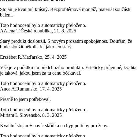
Stojan je kvalitní, krásný. Bezproblémová montáž, materiál součástí
balení.
Toto hodnocení bylo automaticky přeloženo.
A
Alena T.
Česká republika
,
21. 8. 2025
Starý produkt dosloužil. S novým prozatím spokojenost. Doufám, že
bude sloužit několik let jako ten starý.
Erzsébet R.
Maďarsko
,
25. 4. 2025
Vše je v pořádku i u předchozího produktu. Esteticky příjemné, kvalita
je taková, jakou jsem za tu cenu očekával.
Toto hodnocení bylo automaticky přeloženo.
Anca A.
Rumunsko
,
17. 4. 2025
Přesně to jsem potřeboval.
Toto hodnocení bylo automaticky přeloženo.
Miriam L.
Slovensko
,
8. 3. 2025
Kvalitní stojan + navíc skříňka na hyg.potřeby pro ženy.
Toto hodnocení bylo automaticky přeloženo.