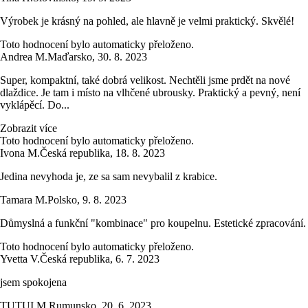
Výrobek je krásný na pohled, ale hlavně je velmi praktický. Skvělé!
Toto hodnocení bylo automaticky přeloženo.
Andrea M.
Maďarsko
,
30. 8. 2023
Super, kompaktní, také dobrá velikost. Nechtěli jsme prdět na nové
dlaždice. Je tam i místo na vlhčené ubrousky. Praktický a pevný, není
vyklápěcí. Do...
Zobrazit více
Toto hodnocení bylo automaticky přeloženo.
Ivona M.
Česká republika
,
18. 8. 2023
Jedina nevyhoda je, ze sa sam nevybalil z krabice.
Tamara M.
Polsko
,
9. 8. 2023
Důmyslná a funkční "kombinace" pro koupelnu. Estetické zpracování.
Toto hodnocení bylo automaticky přeloženo.
Yvetta V.
Česká republika
,
6. 7. 2023
jsem spokojena
TUTUI M.
Rumunsko
,
20. 6. 2023