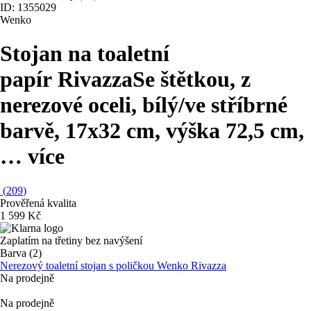
ID: 1355029
Wenko
Stojan na toaletní
papír Rivazza
Se štětkou, z
nerezové oceli, bílý/ve stříbrné
barvě, 17x32 cm, výška 72,5 cm
,
…
více
(
209
)
Prověřená kvalita
1 599 Kč
Zaplatím na třetiny bez navýšení
Barva (2)
Nerezový toaletní stojan s poličkou Wenko Rivazza
Na prodejně
Na prodejně