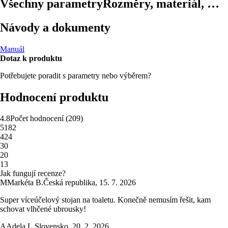
Všechny parametry
Rozměry, materiál, …
Návody a dokumenty
Manuál
Dotaz k produktu
Potřebujete poradit s parametry nebo výběrem?
Hodnocení produktu
4.8
Počet hodnocení
(
209
)
5
182
4
24
3
0
2
0
1
3
Jak fungují recenze?
M
Markéta B.
Česká republika
,
15. 7. 2026
Super víceúčelový stojan na toaletu. Konečně nemusím řešit, kam
schovat vlhčené ubrousky!
A
Adela L.
Slovensko
,
20. 2. 2026