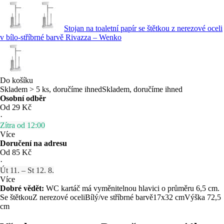
Stojan na toaletní papír se štětkou z nerezové oceli
v bílo-stříbrné barvě Rivazza – Wenko
Do košíku
Skladem > 5 ks, doručíme ihned
Skladem, doručíme ihned
Osobní odběr
Od 29 Kč
·
Zítra od 12:00
Více
Doručení na adresu
Od 85 Kč
·
Út 11. – St 12. 8.
Více
Dobré vědět:
WC kartáč má vyměnitelnou hlavici o průměru 6,5 cm.
Se štětkou
Z nerezové oceli
Bílý/ve stříbrné barvě
17x32 cm
Výška 72,5
cm