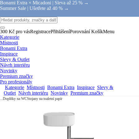
Bonami Extra × Micadoni |
Sleva až 25 % →
Summer Sale |
Ušetřete až 40 % →
300 Kč pro vás
Registrace
Přihlášení
Porovnání
Košík
Menu
Kategorie
Místnosti
Bonami Extra
Inspirace
Slevy & Outlet
Návrh interiéru
Novinky
Premium značky
Pro profesionály
Kategorie
Místnosti
Bonami Extra
Inspirace
Slevy &
Outlet
Návrh interiéru
Novinky
Premium značky
...
Doplňky na WC
Stojany na toaletní papír