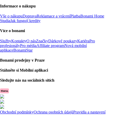
Informace o nákupu
Vše o nákupu
Doprava
Reklamace a vrácení
Platba
Bonami Home
Studia
Jak fungují kredity
Více o bonami
Služby
Kontakty
O nás
Značky
Dárkové poukazy
Kariéra
Pro
profesionály
Pro média
Affiliate program
Nová mobilní
aplikace
BonamiStar
Bonami prodejny v Praze
Stáhněte si Mobilní aplikaci
Sledujte nás na sociálních sítích
Obchodní podmínky
Ochrana osobních údajů
Pravidla a nastavení