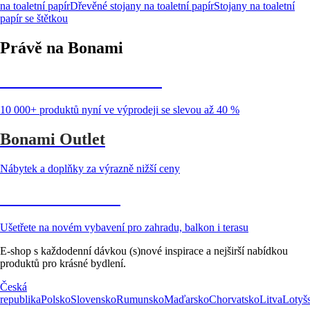
na toaletní papír
Dřevěné stojany na toaletní papír
Stojany na toaletní
papír se štětkou
Právě na Bonami
Summer Sale až -40 %
10 000+ produktů nyní ve výprodeji se slevou až 40 %
Bonami Outlet
Nábytek a doplňky za výrazně nižší ceny
Zahrada ve slevě
Ušetřete na novém vybavení pro zahradu, balkon i terasu
E-shop s každodenní dávkou (s)nové inspirace a nejširší nabídkou
produktů pro krásné bydlení.
Česká
republika
Polsko
Slovensko
Rumunsko
Maďarsko
Chorvatsko
Litva
Lotyš