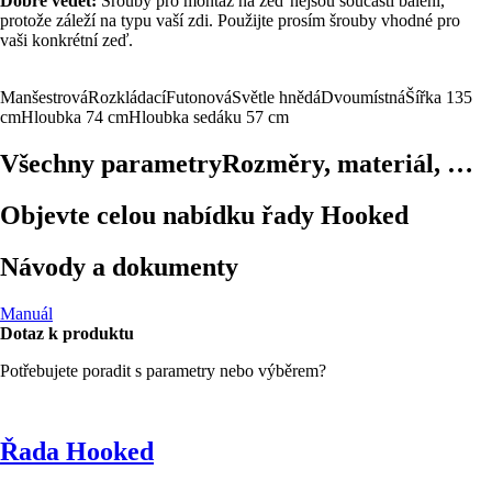
Dobré vědět:
Šrouby pro montáž na zeď nejsou součástí balení,
protože záleží na typu vaší zdi. Použijte prosím šrouby vhodné pro
vaši konkrétní zeď.
Manšestrová
Rozkládací
Futonová
Světle hnědá
Dvoumístná
Šířka 135
cm
Hloubka 74 cm
Hloubka sedáku 57 cm
Všechny parametry
Rozměry, materiál, …
Objevte celou nabídku řady Hooked
Návody a dokumenty
Manuál
Dotaz k produktu
Potřebujete poradit s parametry nebo výběrem?
Řada Hooked