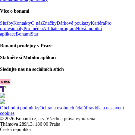
Více o bonami
Služby
Kontakty
O nás
Značky
Dárkové poukazy
Kariéra
Pro
profesionály
Pro média
Affiliate program
Nová mobilní
aplikace
BonamiStar
Bonami prodejny v Praze
Stáhněte si Mobilní aplikaci
Sledujte nás na sociálních sítích
Obchodní podmínky
Ochrana osobních údajů
Pravidla a nastavení
cookies
© 2026 Bonami.cz, a.s. Všechna práva vyhrazena.
Thámova 289/13, 186 00 Praha
Česká republika