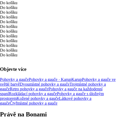
Do košíku
Do košíku
Do košíku
Do košíku
Do košíku
Do košíku
Do košíku
Do košíku
Do košíku
Do košíku
Do košíku
Do košíku
Objevte více
Pohovky a gauče
Pohovky a gauče · Karup
Karup
Pohovky a gauče ve
světlé barvě
Dvoumístné pohovky a gauče
Trojmístné pohovky a
gauče
Retro pohovky a gauče
Pohovky a gauče na každodenní
spaní
Rozkládací pohovky a gauče
Pohovky a gauče s úložným
prostorem
Kožené pohovky a gauče
Látkové pohovky a
gauče
Čtyřmístné pohovky a gauče
Právě na Bonami