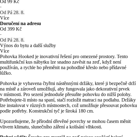
Od 99 Kč
·
Od Pá 28. 8.
Více
Doručení na adresu
Od 399 Kč
·
Od Pá 28. 8.
Výnos do bytu a další služby
Více
Pohovka Hooked je inovativní řešení pro omezené prostory. Tento
multifunkční kus nábytku lze snadno zavěsit na zeď, když není
používán, a rychle ho přeměnit na pohodlné křeslo nebo přídavné
lůžko.
Pohovka je vybavena čtyřmi nástěnnými držáky, které ji bezpečně drží
na místě a zároveň umožňují, aby fungovala jako dekorativní prvek
v místnosti. Pro sezení jednoduše přesuňte pohovku do nižší polohy.
Potřebujete-li místo na spaní, stačí rozložit matraci na podlahu. Držáky
lze instalovat v různých místnostech, což umožňuje přesouvat pohovku
podle potřeby. Konstrukční tyč je široká 180 cm.
Upozorňujeme, že přírodní dřevěné povrchy se mohou časem měnit
vlivem klimatu, slunečního záření a kolísání vlhkosti.