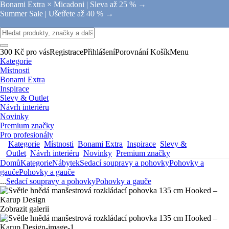
Bonami Extra × Micadoni |
Sleva až 25 % →
Summer Sale |
Ušetřete až 40 % →
300 Kč pro vás
Registrace
Přihlášení
Porovnání
Košík
Menu
Kategorie
Místnosti
Bonami Extra
Inspirace
Slevy & Outlet
Návrh interiéru
Novinky
Premium značky
Pro profesionály
Kategorie
Místnosti
Bonami Extra
Inspirace
Slevy &
Outlet
Návrh interiéru
Novinky
Premium značky
Domů
Kategorie
Nábytek
Sedací soupravy a pohovky
Pohovky a
gauče
Pohovky a gauče
...
Sedací soupravy a pohovky
Pohovky a gauče
Zobrazit galerii