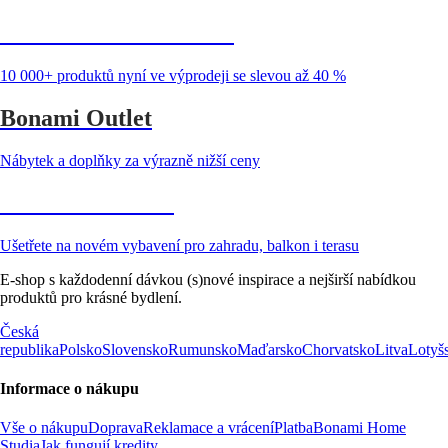
Summer Sale až -40 %
10 000+ produktů nyní ve výprodeji se slevou až 40 %
Bonami Outlet
Nábytek a doplňky za výrazně nižší ceny
Zahrada ve slevě
Ušetřete na novém vybavení pro zahradu, balkon i terasu
E-shop s každodenní dávkou (s)nové inspirace a nejširší nabídkou
produktů pro krásné bydlení.
Česká
republika
Polsko
Slovensko
Rumunsko
Maďarsko
Chorvatsko
Litva
Lotyš
Informace o nákupu
Vše o nákupu
Doprava
Reklamace a vrácení
Platba
Bonami Home
Studia
Jak fungují kredity