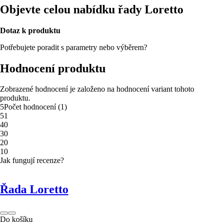
Objevte celou nabídku řady Loretto
Dotaz k produktu
Potřebujete poradit s parametry nebo výběrem?
Hodnocení produktu
Zobrazené hodnocení je založeno na hodnocení variant tohoto
produktu.
5
Počet hodnocení
(
1
)
5
1
4
0
3
0
2
0
1
0
Jak fungují recenze?
Řada Loretto
Do košíku