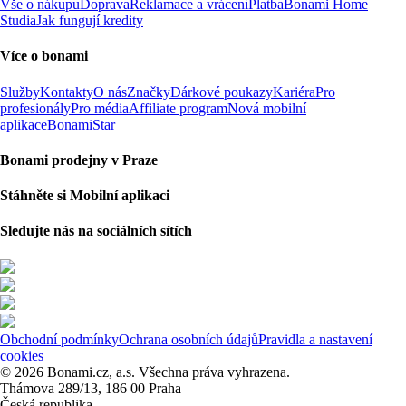
Vše o nákupu
Doprava
Reklamace a vrácení
Platba
Bonami Home
Studia
Jak fungují kredity
Více o bonami
Služby
Kontakty
O nás
Značky
Dárkové poukazy
Kariéra
Pro
profesionály
Pro média
Affiliate program
Nová mobilní
aplikace
BonamiStar
Bonami prodejny v Praze
Stáhněte si Mobilní aplikaci
Sledujte nás na sociálních sítích
Obchodní podmínky
Ochrana osobních údajů
Pravidla a nastavení
cookies
© 2026 Bonami.cz, a.s. Všechna práva vyhrazena.
Thámova 289/13, 186 00 Praha
Česká republika