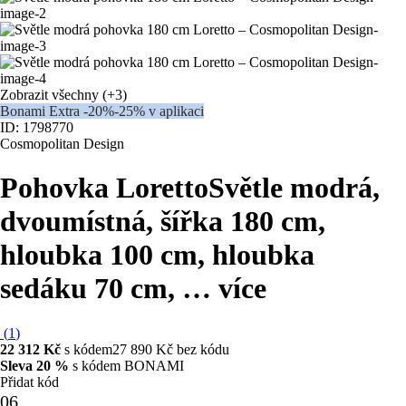
Zobrazit všechny
(+3)
Bonami Extra -20%
-25% v aplikaci
ID: 1798770
Cosmopolitan Design
Pohovka Loretto
Světle modrá,
dvoumístná, šířka 180 cm,
hloubka 100 cm, hloubka
sedáku 70 cm
, …
více
(
1
)
22 312 Kč
s kódem
27 890 Kč bez kódu
Sleva 20 %
s kódem BONAMI
Přidat kód
06