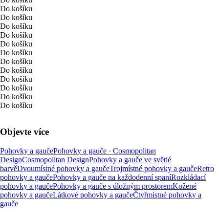
Do košíku
Do košíku
Do košíku
Do košíku
Do košíku
Do košíku
Do košíku
Do košíku
Do košíku
Do košíku
Do košíku
Do košíku
Objevte více
Pohovky a gauče
Pohovky a gauče · Cosmopolitan
Design
Cosmopolitan Design
Pohovky a gauče ve světlé
barvě
Dvoumístné pohovky a gauče
Trojmístné pohovky a gauče
Retro
pohovky a gauče
Pohovky a gauče na každodenní spaní
Rozkládací
pohovky a gauče
Pohovky a gauče s úložným prostorem
Kožené
pohovky a gauče
Látkové pohovky a gauče
Čtyřmístné pohovky a
gauče