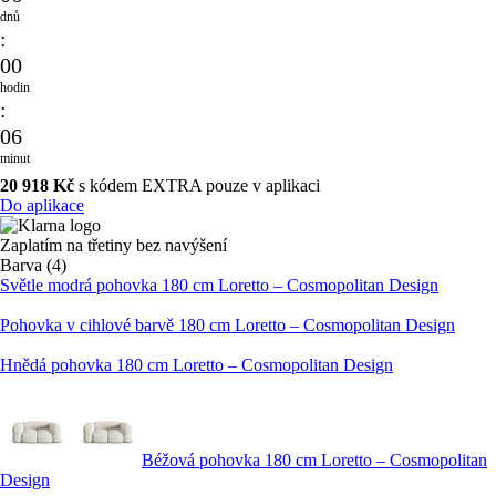
dnů
:
00
hodin
:
06
minut
20 918 Kč
s kódem EXTRA pouze v aplikaci
Do aplikace
Zaplatím na třetiny bez navýšení
Barva (4)
Světle modrá pohovka 180 cm Loretto – Cosmopolitan Design
Pohovka v cihlové barvě 180 cm Loretto – Cosmopolitan Design
Hnědá pohovka 180 cm Loretto – Cosmopolitan Design
Béžová pohovka 180 cm Loretto – Cosmopolitan
Design