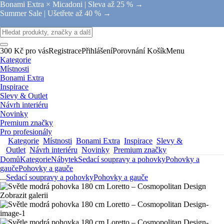
Bonami Extra × Micadoni |
Sleva až 25 % →
Summer Sale |
Ušetřete až 40 % →
300 Kč pro vás
Registrace
Přihlášení
Porovnání
Košík
Menu
Kategorie
Místnosti
Bonami Extra
Inspirace
Slevy & Outlet
Návrh interiéru
Novinky
Premium značky
Pro profesionály
Kategorie
Místnosti
Bonami Extra
Inspirace
Slevy &
Outlet
Návrh interiéru
Novinky
Premium značky
Domů
Kategorie
Nábytek
Sedací soupravy a pohovky
Pohovky a
gauče
Pohovky a gauče
...
Sedací soupravy a pohovky
Pohovky a gauče
Zobrazit galerii