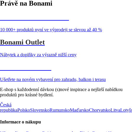
Právě na Bonami
Summer Sale až -40 %
10 000+ produktů nyní ve výprodeji se slevou až 40 %
Bonami Outlet
Nábytek a doplňky za výrazně nižší ceny
Zahrada ve slevě
Ušetřete na novém vybavení pro zahradu, balkon i terasu
E-shop s každodenní dávkou (s)nové inspirace a nejširší nabídkou
produktů pro krásné bydlení.
Česká
republika
Polsko
Slovensko
Rumunsko
Maďarsko
Chorvatsko
Litva
Lotyš
Informace o nákupu