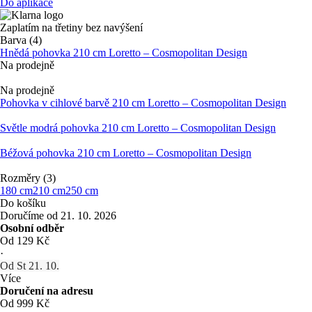
Do aplikace
Zaplatím na třetiny bez navýšení
Barva (4)
Hnědá pohovka 210 cm Loretto – Cosmopolitan Design
Na prodejně
Na prodejně
Pohovka v cihlové barvě 210 cm Loretto – Cosmopolitan Design
Světle modrá pohovka 210 cm Loretto – Cosmopolitan Design
Béžová pohovka 210 cm Loretto – Cosmopolitan Design
Rozměry (3)
180 cm
210 cm
250 cm
Do košíku
Doručíme od 21. 10. 2026
Osobní odběr
Od 129 Kč
·
Od St 21. 10.
Více
Doručení na adresu
Od 999 Kč