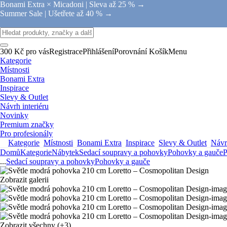
Bonami Extra × Micadoni |
Sleva až 25 % →
Summer Sale |
Ušetřete až 40 % →
300 Kč pro vás
Registrace
Přihlášení
Porovnání
Košík
Menu
Kategorie
Místnosti
Bonami Extra
Inspirace
Slevy & Outlet
Návrh interiéru
Novinky
Premium značky
Pro profesionály
Kategorie
Místnosti
Bonami Extra
Inspirace
Slevy & Outlet
Návrh
Domů
Kategorie
Nábytek
Sedací soupravy a pohovky
Pohovky a gauče
P
...
Sedací soupravy a pohovky
Pohovky a gauče
Zobrazit galerii
Zobrazit všechny
(+3)