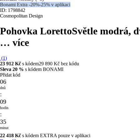
Bonami Extra -20%
-25% v aplikaci
ID: 1798842
Cosmopolitan Design
Pohovka Loretto
Světle modrá, d
…
více
(
1
)
23 912 Kč
s kódem
29 890 Kč bez kódu
Sleva 20 %
s kódem BONAMI
Přidat kód
06
dnů
:
09
hodin
:
35
minut
22 418 Kč
s kódem EXTRA pouze v aplikaci