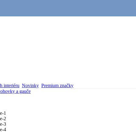
 interiéru
Novinky
Premium značky
ohovky a gauče