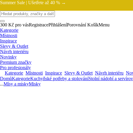
Summer Sale |
Ušetřete až 40 % →
300 Kč pro vás
Registrace
Přihlášení
Porovnání
Košík
Menu
Kategorie
Místnosti
Inspirace
Slevy & Outlet
Návrh interiéru
Novinky
Premium značky
Pro profesionály
Kategorie
Místnosti
Inspirace
Slevy & Outlet
Návrh interiéru
Nov
Domů
Kategorie
Kuchyňské potřeby a stolování
Stolní nádobí a servíro
...
Mísy a misky
Misky