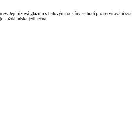
v. Její růžová glazura s fialovými odstíny se hodí pro servírování sva
je každá miska jedinečná.