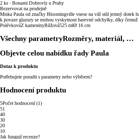
2 ks
·
Bonami Dobrovíz u Prahy
Rezervovat na prodejně
Miska Paula od značky Bloomingville vnese na váš stůl jemný dotek bare
k povaze glazury se mohou vyskytnout barevné odchylky, díky čemuž 
Polévková
Z kameniny
Růžová
525 ml
Ø 16 cm
Všechny parametry
Rozměry, materiál, …
Objevte celou nabídku řady Paula
Dotaz k produktu
Potřebujete poradit s parametry nebo výběrem?
Hodnocení produktu
5
Počet hodnocení
(
1
)
5
1
4
0
3
0
2
0
1
0
Jak fungují recenze?