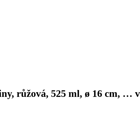
ny, růžová, 525 ml, ø 16 cm
, …
v