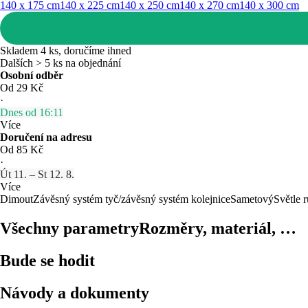
140 x 175 cm
140 x 225 cm
140 x 250 cm
140 x 270 cm
140 x 300 cm
Skladem 4 ks, doručíme ihned
Dalších > 5 ks na objednání
Osobní odběr
Od 29 Kč
·
Dnes od 16:11
Více
Doručení na adresu
Od 85 Kč
·
Út 11. – St 12. 8.
Více
Dimout
Závěsný systém tyč/závěsný systém kolejnice
Sametový
Světle 
Všechny parametry
Rozměry, materiál, …
Bude se hodit
Návody a dokumenty