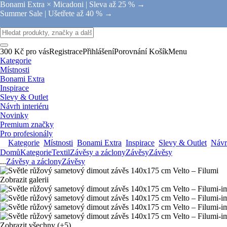
Bonami Extra × Micadoni |
Sleva až 25 % →
Summer Sale |
Ušetřete až 40 % →
300 Kč pro vás
Registrace
Přihlášení
Porovnání
Košík
Menu
Kategorie
Místnosti
Bonami Extra
Inspirace
Slevy & Outlet
Návrh interiéru
Novinky
Premium značky
Pro profesionály
Kategorie
Místnosti
Bonami Extra
Inspirace
Slevy & Outlet
Návrh
Domů
Kategorie
Textil
Závěsy a záclony
Závěsy
Závěsy
...
Závěsy a záclony
Závěsy
Zobrazit galerii
Zobrazit všechny
(+5)