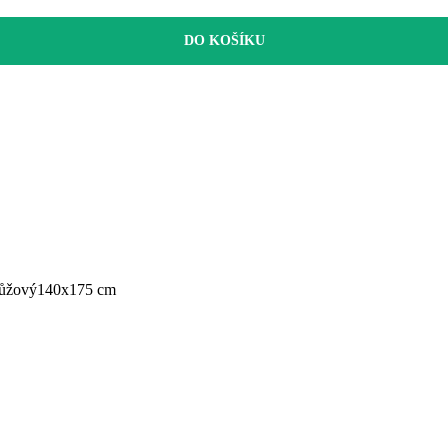
DO KOŠÍKU
růžový
140x175 cm