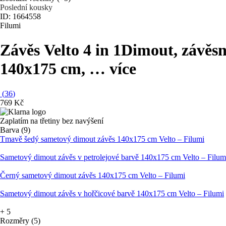
Poslední kousky
ID: 1664558
Filumi
Závěs Velto 4 in 1
Dimout, závěsný
140x175 cm
, …
více
(
36
)
769 Kč
Zaplatím na třetiny bez navýšení
Barva (9)
Tmavě šedý sametový dimout závěs 140x175 cm Velto – Filumi
Sametový dimout závěs v petrolejové barvě 140x175 cm Velto – Filum
Černý sametový dimout závěs 140x175 cm Velto – Filumi
Sametový dimout závěs v hořčicové barvě 140x175 cm Velto – Filumi
+
5
Rozměry (5)