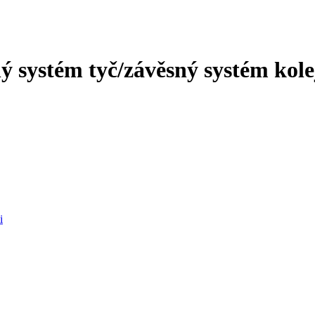
 systém tyč/závěsný systém kolej
i