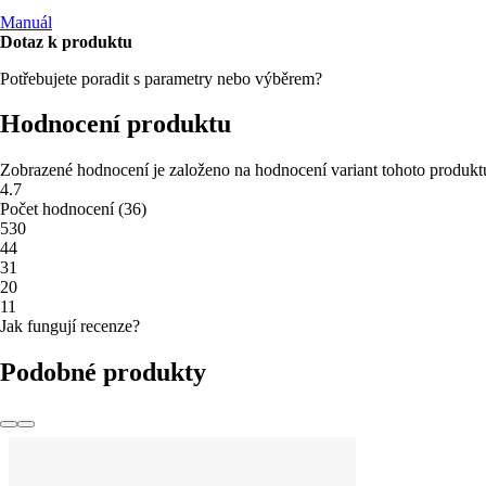
Manuál
Dotaz k produktu
Potřebujete poradit s parametry nebo výběrem?
Hodnocení produktu
Zobrazené hodnocení je založeno na hodnocení variant tohoto produkt
4.7
Počet hodnocení
(
36
)
5
30
4
4
3
1
2
0
1
1
Jak fungují recenze?
Podobné produkty