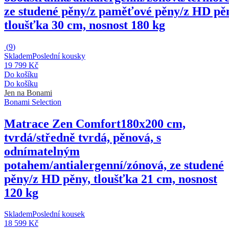
ze studené pěny/z paměťové pěny/z HD pě
tloušťka 30 cm, nosnost 180 kg
(
9
)
Skladem
Poslední kousky
19 799 Kč
Do košíku
Do košíku
Jen na Bonami
Bonami Selection
Matrace Zen Comfort
180x200 cm,
tvrdá/středně tvrdá, pěnová, s
odnímatelným
potahem/antialergenní/zónová, ze studené
pěny/z HD pěny, tloušťka 21 cm, nosnost
120 kg
Skladem
Poslední kousek
18 599 Kč