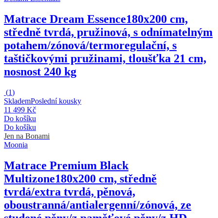
Matrace Dream Essence
180x200 cm,
středně tvrdá, pružinová, s odnímatelným
potahem/zónová/termoregulační, s
taštičkovými pružinami, tloušťka 21 cm,
nosnost 240 kg
(
1
)
Skladem
Poslední kousky
11 499 Kč
Do košíku
Do košíku
Jen na Bonami
Moonia
Matrace Premium Black
Multizone
180x200 cm, středně
tvrdá/extra tvrdá, pěnová,
oboustranná/antialergenní/zónová, ze
studené pěny/z paměťové pěny/z HD