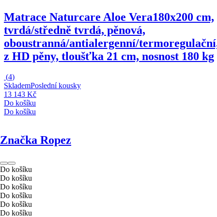
Matrace Naturcare Aloe Vera
180x200 cm,
tvrdá/středně tvrdá, pěnová,
oboustranná/antialergenní/termoregulační
z HD pěny, tloušťka 21 cm, nosnost 180 kg
(
4
)
Skladem
Poslední kousky
13 143 Kč
Do košíku
Do košíku
Značka Ropez
Do košíku
Do košíku
Do košíku
Do košíku
Do košíku
Do košíku