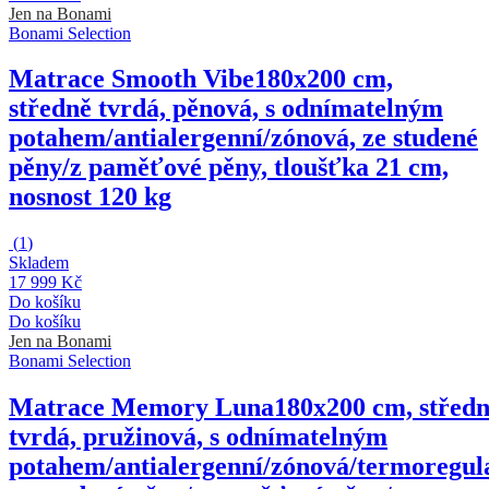
Jen na Bonami
Bonami Selection
Matrace Smooth Vibe
180x200 cm,
středně tvrdá, pěnová, s odnímatelným
potahem/antialergenní/zónová, ze studené
pěny/z paměťové pěny, tloušťka 21 cm,
nosnost 120 kg
(
1
)
Skladem
17 999 Kč
Do košíku
Do košíku
Jen na Bonami
Bonami Selection
Matrace Memory Luna
180x200 cm, střed
tvrdá, pružinová, s odnímatelným
potahem/antialergenní/zónová/termoregula