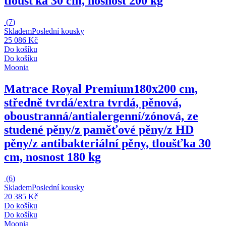
tloušťka 30 cm, nosnost 200 kg
(
7
)
Skladem
Poslední kousky
25 086 Kč
Do košíku
Do košíku
Moonia
Matrace Royal Premium
180x200 cm,
středně tvrdá/extra tvrdá, pěnová,
oboustranná/antialergenní/zónová, ze
studené pěny/z paměťové pěny/z HD
pěny/z antibakteriální pěny, tloušťka 30
cm, nosnost 180 kg
(
6
)
Skladem
Poslední kousky
20 385 Kč
Do košíku
Do košíku
Moonia