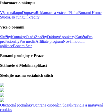
Informace o nákupu
Vše o nákupu
Doprava
Reklamace a vrácení
Platba
Bonami Home
Studia
Jak fungují kredity
Více o bonami
Služby
Kontakty
O nás
Značky
Dárkové poukazy
Kariéra
Pro
profesionály
Pro média
Affiliate program
Nová mobilní
aplikace
BonamiStar
Bonami prodejny v Praze
Stáhněte si Mobilní aplikaci
Sledujte nás na sociálních sítích
Obchodní podmínky
Ochrana osobních údajů
Pravidla a nastavení
cookies