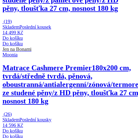
pěny, tloušťka 27 cm, nosnost 180 kg
(
19
)
Skladem
Poslední kousek
14 499 Kč
Do košíku
Do košíku
Jen na Bonami
Moonia
Matrace Cashmere Premier
180x200 cm,
tvrdá/středně tvrdá, pěnová,
oboustranná/antialergenní/zónová/termore
ze studené pěny/z HD pěny, tloušťka 27 cm
nosnost 180 kg
(
26
)
Skladem
Poslední kousky
14 596 Kč
Do košíku
Do košíku