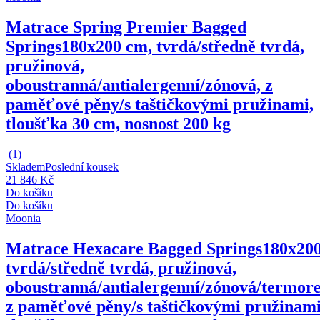
Matrace Spring Premier Bagged
Springs
180x200 cm, tvrdá/středně tvrdá,
pružinová,
oboustranná/antialergenní/zónová, z
paměťové pěny/s taštičkovými pružinami,
tloušťka 30 cm, nosnost 200 kg
(
1
)
Skladem
Poslední kousek
21 846 Kč
Do košíku
Do košíku
Moonia
Matrace Hexacare Bagged Springs
180x200
tvrdá/středně tvrdá, pružinová,
oboustranná/antialergenní/zónová/termore
z paměťové pěny/s taštičkovými pružinami