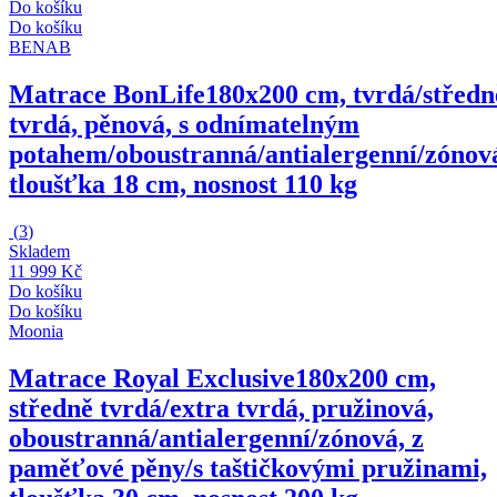
Do košíku
Do košíku
BENAB
Matrace BonLife
180x200 cm, tvrdá/středn
tvrdá, pěnová, s odnímatelným
potahem/oboustranná/antialergenní/zónov
tloušťka 18 cm, nosnost 110 kg
(
3
)
Skladem
11 999 Kč
Do košíku
Do košíku
Moonia
Matrace Royal Exclusive
180x200 cm,
středně tvrdá/extra tvrdá, pružinová,
oboustranná/antialergenní/zónová, z
paměťové pěny/s taštičkovými pružinami,