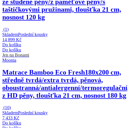
ze studené pěny/z paměťové pěny/s
taštičkovými pružinami, tloušťka 21 cm,
nosnost 120 kg
(
1
)
Skladem
Poslední kousky
14 899 Kč
Do košíku
Do košíku
Jen na Bonami
Moonia
Matrace Bamboo Eco Fresh
180x200 cm,
středně tvrdá/extra tvrdá, pěnová,
oboustranná/antialergenní/termoregulační
z HD pěny, tloušťka 21 cm, nosnost 180 kg
(
10
)
Skladem
Poslední kousky
7 433 Kč
Do košíku