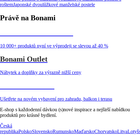
roštem
Japonské dvoulůžkové manželské postele
Právě na Bonami
Summer Sale až -40 %
10 000+ produktů nyní ve výprodeji se slevou až 40 %
Bonami Outlet
Nábytek a doplňky za výrazně nižší ceny
Zahrada ve slevě
Ušetřete na novém vybavení pro zahradu, balkon i terasu
E-shop s každodenní dávkou (s)nové inspirace a nejširší nabídkou
produktů pro krásné bydlení.
Česká
republika
Polsko
Slovensko
Rumunsko
Maďarsko
Chorvatsko
Litva
Lotyš