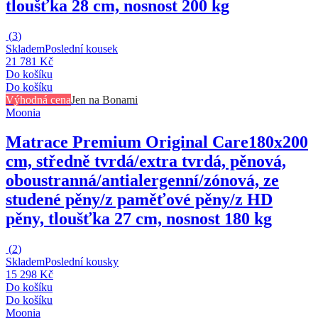
tloušťka 28 cm, nosnost 200 kg
(
3
)
Skladem
Poslední kousek
21 781 Kč
Do košíku
Do košíku
Výhodná cena
Jen na Bonami
Moonia
Matrace Premium Original Care
180x200
cm, středně tvrdá/extra tvrdá, pěnová,
oboustranná/antialergenní/zónová, ze
studené pěny/z paměťové pěny/z HD
pěny, tloušťka 27 cm, nosnost 180 kg
(
2
)
Skladem
Poslední kousky
15 298 Kč
Do košíku
Do košíku
Moonia