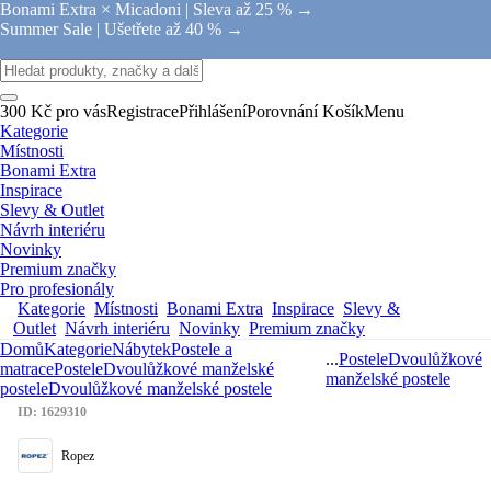
Bonami Extra × Micadoni |
Sleva až 25 % →
Summer Sale |
Ušetřete až 40 % →
300 Kč pro vás
Registrace
Přihlášení
Porovnání
Košík
Menu
Kategorie
Místnosti
Bonami Extra
Inspirace
Slevy & Outlet
Návrh interiéru
Novinky
Premium značky
Pro profesionály
Kategorie
Místnosti
Bonami Extra
Inspirace
Slevy &
Outlet
Návrh interiéru
Novinky
Premium značky
Domů
Kategorie
Nábytek
Postele a
...
Postele
Dvoulůžkové
matrace
Postele
Dvoulůžkové manželské
manželské postele
postele
Dvoulůžkové manželské postele
ID: 1629310
Ropez