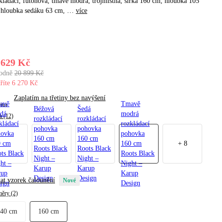
ládací, futonová, tmavě modrá, trojmístná, šířka 160 cm, hloubka 105
 hloubka sedáku 63 cm
, …
více
 629 Kč
odně
20 899 Kč
říte 6 270 Kč
Zaplatím na třetiny bez navýšení
avě
Tmavě
Béžová
Šedá
dá
modrá
a (12)
rozkládací
rozkládací
kládací
rozkládací
pohovka
pohovka
hovka
pohovka
160 cm
160 cm
0 cm
160 cm
+
8
Roots Black
Roots Black
ts Black
Roots Black
Night –
Night –
ht –
Night –
Karup
Karup
rup
Karup
Design
Design
at vzorek čalounění
Nové
ign
Design
ěry (2)
140 cm
160 cm