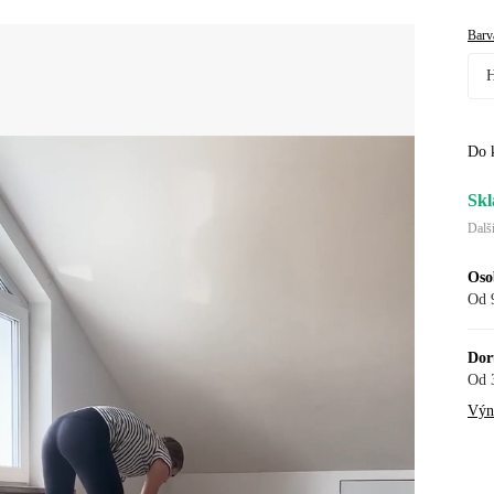
Barv
Do 
Skl
Dalš
Oso
Od 
Dor
Od 
Výno