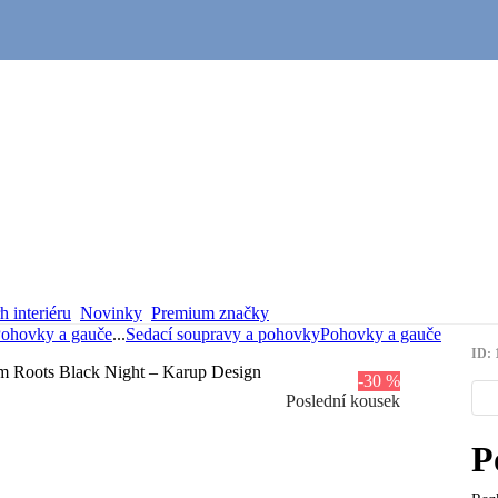
 interiéru
Novinky
Premium značky
ohovky a gauče
...
Sedací soupravy a pohovky
Pohovky a gauče
ID: 
-30 %
Poslední kousek
P