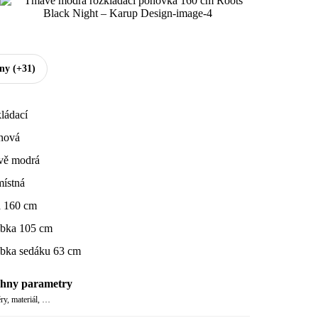
hny
(+31)
ládací
nová
ě modrá
místná
a 160 cm
bka 105 cm
bka sedáku 63 cm
hny parametry
y, materiál, …