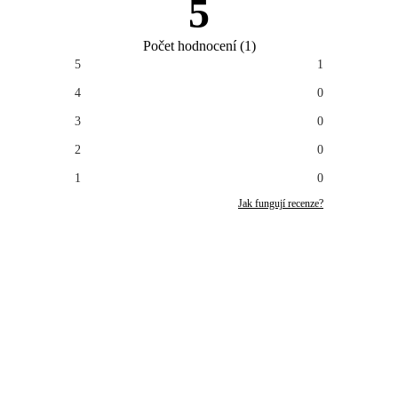
5
Počet hodnocení
(
1
)
5
1
4
0
3
0
2
0
1
0
Jak fungují recenze?