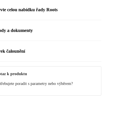
vte celou nabídku řady Roots
ody a dokumenty
ál
ek čalounění
Vzorek čalounění
NAVY 737
Objednejte si vzorek až domů.
taz k produktu
NOVÉ
Prohlédněte si vzorek v některé z Bonami prodejen.
třebujete poradit s parametry nebo výběrem?
Ve vzorníku jej najdete na pozici D1.
Produkty s tímto potahem.
Získat vzorek