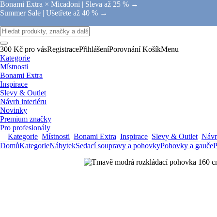
Bonami Extra × Micadoni |
Sleva až 25 % →
Summer Sale |
Ušetřete až 40 % →
300 Kč pro vás
Registrace
Přihlášení
Porovnání
Košík
Menu
Kategorie
Místnosti
Bonami Extra
Inspirace
Slevy & Outlet
Návrh interiéru
Novinky
Premium značky
Pro profesionály
Kategorie
Místnosti
Bonami Extra
Inspirace
Slevy & Outlet
Návrh
Domů
Kategorie
Nábytek
Sedací soupravy a pohovky
Pohovky a gauče
P