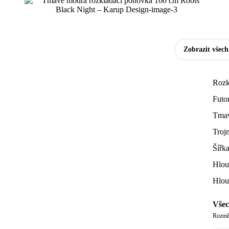
Zobrazit všec
Rozk
Futo
Tmav
Troj
Šířk
Hlou
Hlou
Všec
Rozměr