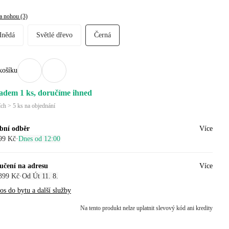
a nohou (3)
Hnědá
Světlé dřevo
Černá
košíku
adem 1 ks, doručíme ihned
ích > 5 ks na objednání
bní odběr
Více
99 Kč
·
Dnes od 12:00
učení na adresu
Více
399 Kč
·
Od Út 11. 8.
s do bytu a další služby
Na tento produkt nelze uplatnit slevový kód ani kredity