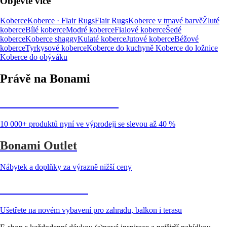
Objevte více
Koberce
Koberce · Flair Rugs
Flair Rugs
Koberce v tmavé barvě
Žluté
koberce
Bílé koberce
Modré koberce
Fialové koberce
Šedé
koberce
Koberce shaggy
Kulaté koberce
Jutové koberce
Béžové
koberce
Tyrkysové koberce
Koberce do kuchyně
Koberce do ložnice
Koberce do obýváku
Právě na Bonami
Summer Sale až -40 %
10 000+ produktů nyní ve výprodeji se slevou až 40 %
Bonami Outlet
Nábytek a doplňky za výrazně nižší ceny
Zahrada ve slevě
Ušetřete na novém vybavení pro zahradu, balkon i terasu