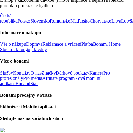
E-shop s každodenní dávkou (s)nové inspirace a nejširší nabídkou
produktů pro krásné bydlení.
Česká
republika
Polsko
Slovensko
Rumunsko
Maďarsko
Chorvatsko
Litva
Lotyš
Informace o nákupu
Vše o nákupu
Doprava
Reklamace a vrácení
Platba
Bonami Home
Studia
Jak fungují kredity
Více o bonami
Služby
Kontakty
O nás
Značky
Dárkové poukazy
Kariéra
Pro
profesionály
Pro média
Affiliate program
Nová mobilní
aplikace
BonamiStar
Bonami prodejny v Praze
Stáhněte si Mobilní aplikaci
Sledujte nás na sociálních sítích