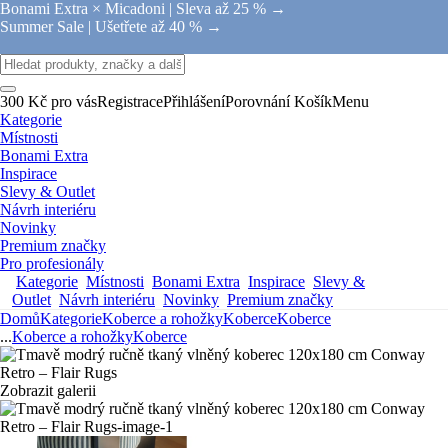
Bonami Extra × Micadoni |
Sleva až 25 % →
Summer Sale |
Ušetřete až 40 % →
300 Kč pro vás
Registrace
Přihlášení
Porovnání
Košík
Menu
Kategorie
Místnosti
Bonami Extra
Inspirace
Slevy & Outlet
Návrh interiéru
Novinky
Premium značky
Pro profesionály
Kategorie
Místnosti
Bonami Extra
Inspirace
Slevy &
Outlet
Návrh interiéru
Novinky
Premium značky
Domů
Kategorie
Koberce a rohožky
Koberce
Koberce
...
Koberce a rohožky
Koberce
Zobrazit galerii