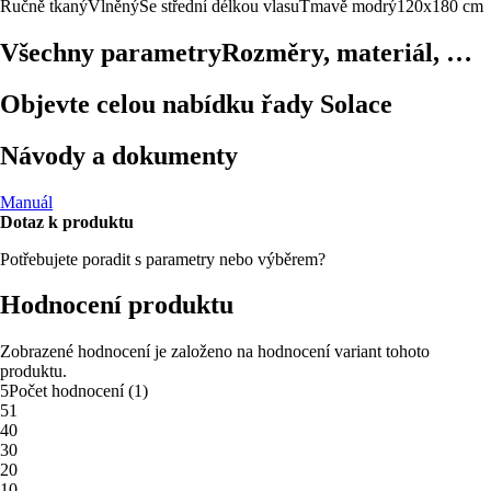
Ručně tkaný
Vlněný
Se střední délkou vlasu
Tmavě modrý
120x180 cm
Všechny parametry
Rozměry, materiál, …
Objevte celou nabídku řady Solace
Návody a dokumenty
Manuál
Dotaz k produktu
Potřebujete poradit s parametry nebo výběrem?
Hodnocení produktu
Zobrazené hodnocení je založeno na hodnocení variant tohoto
produktu.
5
Počet hodnocení
(
1
)
5
1
4
0
3
0
2
0
1
0