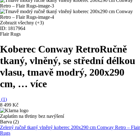
Zobrazit všechny
(+3)
ID: 1817964
Flair Rugs
Koberec Conway Retro
Ručně
tkaný, vlněný, se střední délkou
vlasu, tmavě modrý, 200x290
cm
, …
více
(
1
)
8 499 Kč
Zaplatím na třetiny bez navýšení
Barva (2)
Zelený ručně tkaný vlněný koberec 200x290 cm Conway Retro – Flair
Rugs