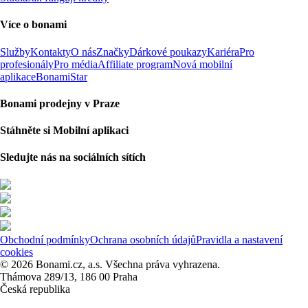
Více o bonami
Služby
Kontakty
O nás
Značky
Dárkové poukazy
Kariéra
Pro
profesionály
Pro média
Affiliate program
Nová mobilní
aplikace
BonamiStar
Bonami prodejny v Praze
Stáhněte si Mobilní aplikaci
Sledujte nás na sociálních sítích
Obchodní podmínky
Ochrana osobních údajů
Pravidla a nastavení
cookies
© 2026 Bonami.cz, a.s. Všechna práva vyhrazena.
Thámova 289/13, 186 00 Praha
Česká republika