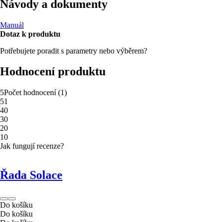
Návody a dokumenty
Manuál
Dotaz k produktu
Potřebujete poradit s parametry nebo výběrem?
Hodnocení produktu
5
Počet hodnocení
(
1
)
5
1
4
0
3
0
2
0
1
0
Jak fungují recenze?
Řada Solace
Do košíku
Do košíku