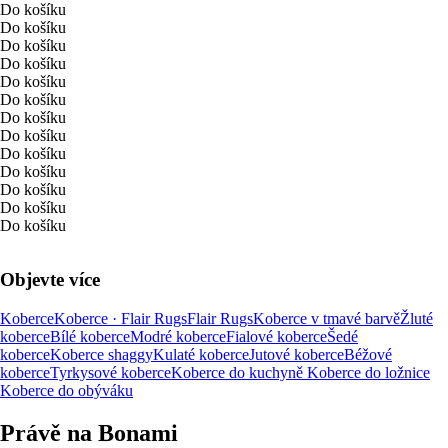
Do košíku
Do košíku
Do košíku
Do košíku
Do košíku
Do košíku
Do košíku
Do košíku
Do košíku
Do košíku
Do košíku
Do košíku
Do košíku
Objevte více
Koberce
Koberce · Flair Rugs
Flair Rugs
Koberce v tmavé barvě
Žluté
koberce
Bílé koberce
Modré koberce
Fialové koberce
Šedé
koberce
Koberce shaggy
Kulaté koberce
Jutové koberce
Béžové
koberce
Tyrkysové koberce
Koberce do kuchyně
Koberce do ložnice
Koberce do obýváku
Právě na Bonami