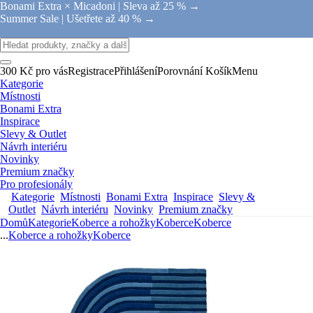
Bonami Extra × Micadoni |
Sleva až 25 % →
Summer Sale |
Ušetřete až 40 % →
300 Kč pro vás
Registrace
Přihlášení
Porovnání
Košík
Menu
Kategorie
Místnosti
Bonami Extra
Inspirace
Slevy & Outlet
Návrh interiéru
Novinky
Premium značky
Pro profesionály
Kategorie
Místnosti
Bonami Extra
Inspirace
Slevy &
Outlet
Návrh interiéru
Novinky
Premium značky
Domů
Kategorie
Koberce a rohožky
Koberce
Koberce
...
Koberce a rohožky
Koberce