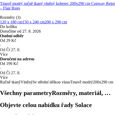
Tmavě modrý ručně tkaný vlněný koberec 200x290 cm Conway Retro
– Flair Rugs
Rozměry (3)
120 x 180 cm
150 x 240 cm
200 x 290 cm
Do košíku
Doručíme od 27. 8. 2026
Osobní odběr
Od 29 Kč
·
Od Čt 27. 8.
Více
Doručení na adresu
Od 199 Kč
·
Od Čt 27. 8.
Více
Ručně tkaný
Vlněný
Se střední délkou vlasu
Tmavě modrý
200x290 cm
Všechny parametry
Rozměry, materiál, …
Objevte celou nabídku řady Solace