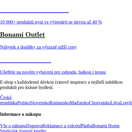
Summer Sale až -40 %
10 000+ produktů nyní ve výprodeji se slevou až 40 %
Bonami Outlet
Nábytek a doplňky za výrazně nižší ceny
Zahrada ve slevě
Ušetřete na novém vybavení pro zahradu, balkon i terasu
E-shop s každodenní dávkou (s)nové inspirace a nejširší nabídkou
produktů pro krásné bydlení.
Česká
republika
Polsko
Slovensko
Rumunsko
Maďarsko
Chorvatsko
Litva
Lotyš
Informace o nákupu
Vše o nákupu
Doprava
Reklamace a vrácení
Platba
Bonami Home
Studia
Jak fungují kredity