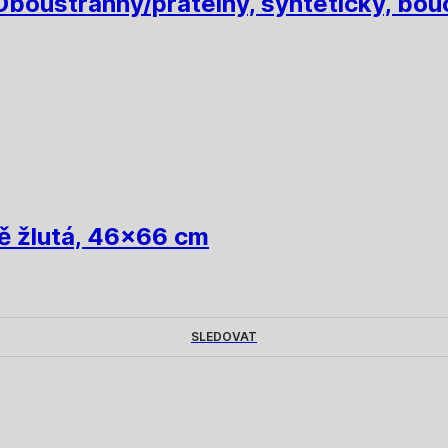
Oboustranný/pratelný, syntetický, bouc
vě žlutá, 46x66 cm
SLEDOVAT