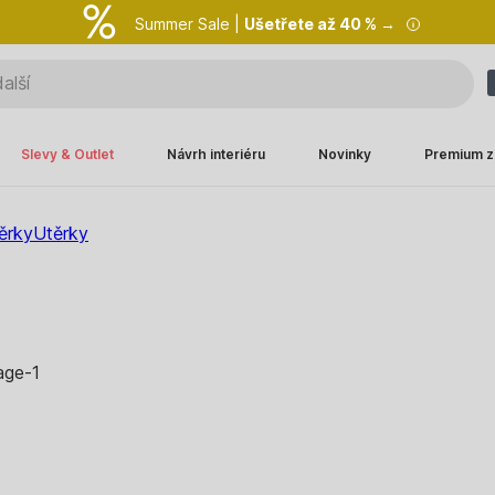
Summer Sale |
Ušetřete až 40 % →
Slevy & Outlet
Návrh interiéru
Novinky
Premium z
ěrky
Utěrky