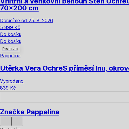
Vnitřní a venkovní běhoun Sten Ochre
70x200 cm
Doručíme od 25. 8. 2026
5 899 Kč
Do košíku
Do košíku
Premium
Pappelina
Utěrka Vera Ochre
S příměsí lnu, okro
Vyprodáno
839 Kč
Značka Pappelina