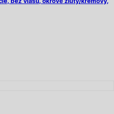
lé, bez vlasu, okrově žlutý/krémový,