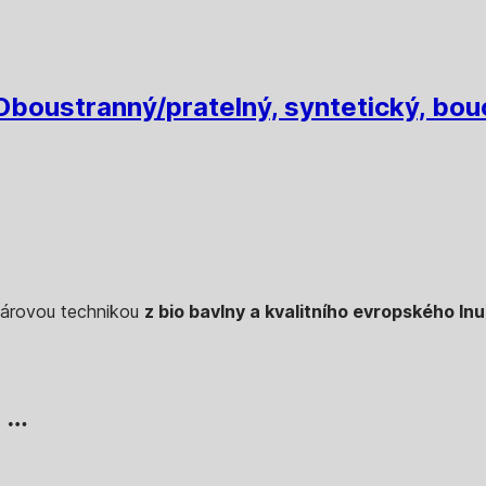
Oboustranný/pratelný, syntetický, bouc
akárovou technikou
z bio bavlny a kvalitního evropského ln
, …