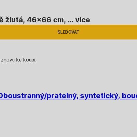
vě žlutá, 46x66 cm
, …
více
SLEDOVAT
 znovu ke koupi.
Oboustranný/pratelný, syntetický, bouc