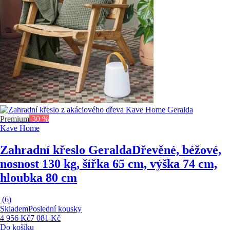
Premium
-30 %
Kave Home
Zahradní křeslo Geralda
Dřevěné, béžové,
nosnost 130 kg, šířka 65 cm, výška 74 cm,
hloubka 80 cm
(
6
)
Skladem
Poslední kousky
4 956 Kč
7 081 Kč
Do košíku