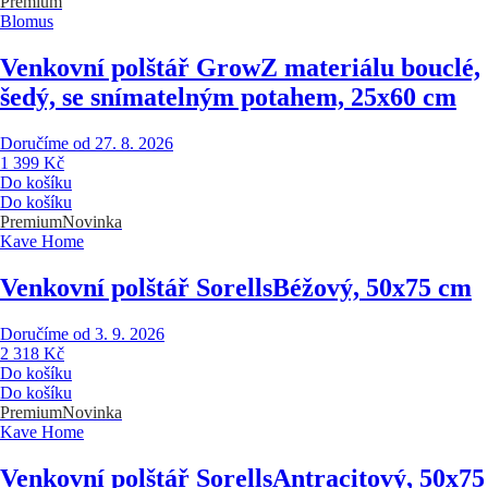
Premium
Blomus
Venkovní polštář Grow
Z materiálu bouclé,
šedý, se snímatelným potahem, 25x60 cm
Doručíme od 27. 8. 2026
1 399 Kč
Do košíku
Do košíku
Premium
Novinka
Kave Home
Venkovní polštář Sorells
Béžový, 50x75 cm
Doručíme od 3. 9. 2026
2 318 Kč
Do košíku
Do košíku
Premium
Novinka
Kave Home
Venkovní polštář Sorells
Antracitový, 50x75