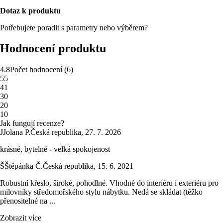
Dotaz k produktu
Potřebujete poradit s parametry nebo výběrem?
Hodnocení produktu
4.8
Počet hodnocení
(
6
)
5
5
4
1
3
0
2
0
1
0
Jak fungují recenze?
J
Jolana P.
Česká republika
,
27. 7. 2026
krásné, bytelné - velká spokojenost
Š
Štěpánka Č.
Česká republika
,
15. 6. 2021
Robustní křeslo, široké, pohodlné. Vhodné do interiéru i exteriéru pro
milovníky středomořského stylu nábytku. Nedá se skládat (těžko
přenositelné na ...
Zobrazit více