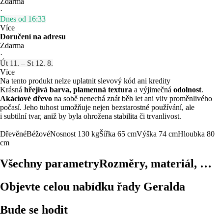
Zdarma
·
Dnes od 16:33
Více
Doručení na adresu
Zdarma
·
Út 11. – St 12. 8.
Více
Na tento produkt nelze uplatnit slevový kód ani kredity
Krásná
hřejivá barva, plamenná textura
a výjimečná
odolnost
.
Akáciové dřevo
na sobě nenechá znát běh let ani vliv proměnlivého
počasí. Jeho tuhost umožňuje nejen bezstarostné používání, ale
i subtilní tvar, aniž by byla ohrožena stabilita či trvanlivost.
Dřevěné
Béžové
Nosnost 130 kg
Šířka 65 cm
Výška 74 cm
Hloubka 80
cm
Všechny parametry
Rozměry, materiál, …
Objevte celou nabídku řady Geralda
Bude se hodit