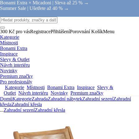
Bonami Extra × Micadoni |
Sleva až 25 % →
Summer Sale |
Ušetřete až 40 % →
300 Kč pro vás
Registrace
Přihlášení
Porovnání
Košík
Menu
Kategorie
Místnosti
Bonami Extra
Inspirace
Slevy & Outlet
Návrh interiéru
Novinky
Premium značky
Pro profesionály
Kategorie
Místnosti
Bonami Extra
Inspirace
Slevy &
Outlet
Návrh interiéru
Novinky
Premium značky
Domů
Kategorie
Zahrada
Zahradní nábytek
Zahradní sezení
Zahradní
křesla
Zahradní křesla
...
Zahradní sezení
Zahradní křesla