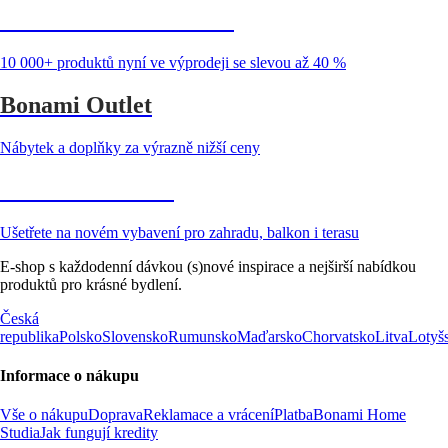
Summer Sale až -40 %
10 000+ produktů nyní ve výprodeji se slevou až 40 %
Bonami Outlet
Nábytek a doplňky za výrazně nižší ceny
Zahrada ve slevě
Ušetřete na novém vybavení pro zahradu, balkon i terasu
E-shop s každodenní dávkou (s)nové inspirace a nejširší nabídkou
produktů pro krásné bydlení.
Česká
republika
Polsko
Slovensko
Rumunsko
Maďarsko
Chorvatsko
Litva
Lotyš
Informace o nákupu
Vše o nákupu
Doprava
Reklamace a vrácení
Platba
Bonami Home
Studia
Jak fungují kredity