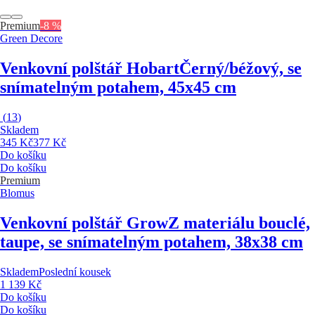
Premium
-8 %
Green Decore
Venkovní polštář Hobart
Černý/béžový, se
snímatelným potahem, 45x45 cm
(
13
)
Skladem
345 Kč
377 Kč
Do košíku
Do košíku
Premium
Blomus
Venkovní polštář Grow
Z materiálu bouclé,
taupe, se snímatelným potahem, 38x38 cm
Skladem
Poslední kousek
1 139 Kč
Do košíku
Do košíku