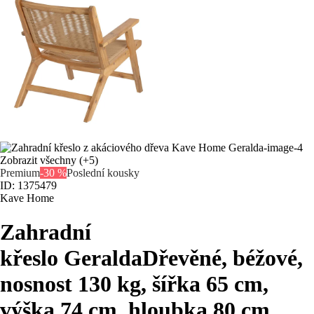
Zobrazit všechny
(+5)
Premium
-30 %
Poslední kousky
ID: 1375479
Kave Home
Zahradní
křeslo Geralda
Dřevěné, béžové,
nosnost 130 kg, šířka 65 cm,
výška 74 cm, hloubka 80 cm
, …