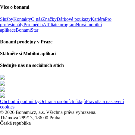
Více o bonami
Služby
Kontakty
O nás
Značky
Dárkové poukazy
Kariéra
Pro
profesionály
Pro média
Affiliate program
Nová mobilní
aplikace
BonamiStar
Bonami prodejny v Praze
Stáhněte si Mobilní aplikaci
Sledujte nás na sociálních sítích
Obchodní podmínky
Ochrana osobních údajů
Pravidla a nastavení
cookies
© 2026 Bonami.cz, a.s. Všechna práva vyhrazena.
Thámova 289/13, 186 00 Praha
Česká republika