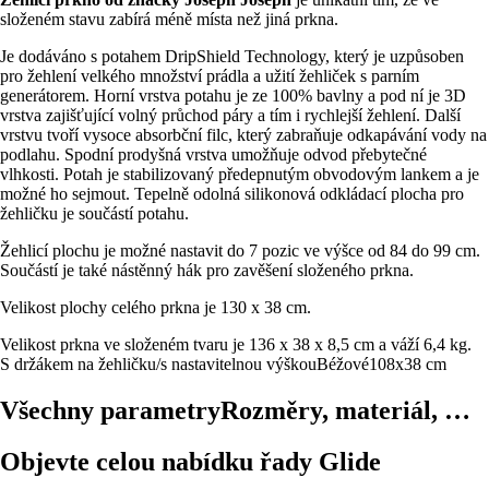
složeném stavu zabírá méně místa než jiná prkna.
Je dodáváno s potahem DripShield Technology, který je uzpůsoben
pro žehlení velkého množství prádla a užití žehliček s parním
generátorem. Horní vrstva potahu je ze 100% bavlny a pod ní je 3D
vrstva zajišťující volný průchod páry a tím i rychlejší žehlení. Další
vrstvu tvoří vysoce absorbční filc, který zabraňuje odkapávání vody na
podlahu. Spodní prodyšná vrstva umožňuje odvod přebytečné
vlhkosti. Potah je stabilizovaný předepnutým obvodovým lankem a je
možné ho sejmout. Tepelně odolná silikonová odkládací plocha pro
žehličku je součástí potahu.
Žehlicí plochu je možné nastavit do 7 pozic ve výšce od 84 do 99 cm.
Součástí je také nástěnný hák pro zavěšení složeného prkna.
Velikost plochy celého prkna je 130 x 38 cm.
Velikost prkna ve složeném tvaru je 136 x 38 x 8,5 cm a váží 6,4 kg.
S držákem na žehličku/s nastavitelnou výškou
Béžové
108x38 cm
Všechny parametry
Rozměry, materiál, …
Objevte celou nabídku řady Glide