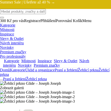
Summer Sale |
Ušetřete až 40 % →
300 Kč pro vás
Registrace
Přihlášení
Porovnání
Košík
Menu
Kategorie
Místnosti
Inspirace
Slevy & Outlet
Návrh interiéru
Novinky
Premium značky
Pro profesionály
Kategorie
Místnosti
Inspirace
Slevy & Outlet
Návrh
interiéru
Novinky
Premium značky
Domů
Kategorie
Úklid a organizace
Praní a žehlení
Žehlicí prkna
Žehlicí
prkna
...
Praní a žehlení
Žehlicí prkna
Zobrazit galerii