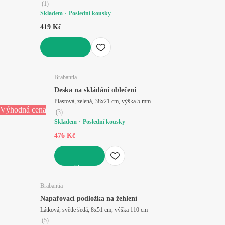
(
1
)
Skladem
Poslední kousky
419 Kč
DO KOŠÍKU
Brabantia
Deska na skládání oblečení
Plastová, zelená, 38x21 cm, výška 5 mm
Výhodná cena
(
3
)
Skladem
Poslední kousky
476 Kč
DO KOŠÍKU
Brabantia
Napařovací podložka na žehlení
Látková, světle šedá, 8x51 cm, výška 110 cm
(
5
)