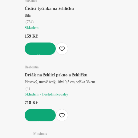
Metaltex
Čisticí tyčinka na žehličku
Bílá
(
754
)
Skladem
159 Kč
DO KOŠÍKU
Brabantia
Držák na žehlicí prkno a žehličku
Plastový, tmavě šedý, 16x19,5 cm, výška 38 cm
(
4
)
Skladem
Poslední kousky
718 Kč
DO KOŠÍKU
Maximex