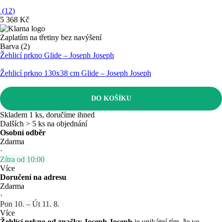
(
12
)
5 368 Kč
Zaplatím na třetiny bez navýšení
Barva (2)
Žehlicí prkno Glide – Joseph Joseph
Žehlicí prkno 130x38 cm Glide – Joseph Joseph
DO KOŠÍKU
Skladem 1 ks, doručíme ihned
Dalších > 5 ks na objednání
Osobní odběr
Zdarma
·
Zítra od 10:00
Více
Doručení na adresu
Zdarma
·
Pon 10. – Út 11. 8.
Více
Žehlící prkno od značky Joseph Joseph
je unikátní tím, že ve