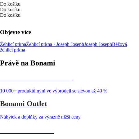
Do košíku
Do košíku
Do košíku
Objevte více
Žehlicí prkna
Žehlicí prkna · Joseph Joseph
Joseph Joseph
Béžová
žehlicí prkna
Právě na Bonami
Summer Sale až -40 %
10 000+ produktů nyní ve výprodeji se slevou až 40 %
Bonami Outlet
Nábytek a doplňky za výrazně nižší ceny
Zahrada ve slevě