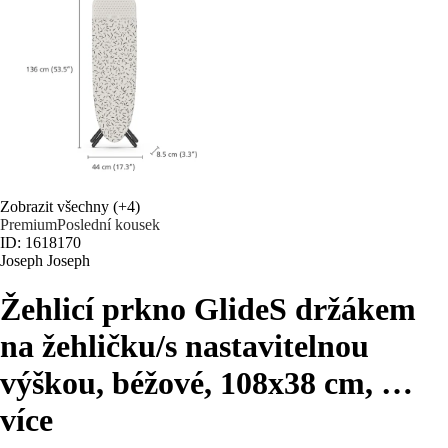
Zobrazit všechny
(+4)
Premium
Poslední kousek
ID: 1618170
Joseph Joseph
Žehlicí prkno Glide
S držákem
na žehličku/s nastavitelnou
výškou, béžové, 108x38 cm
, …
více