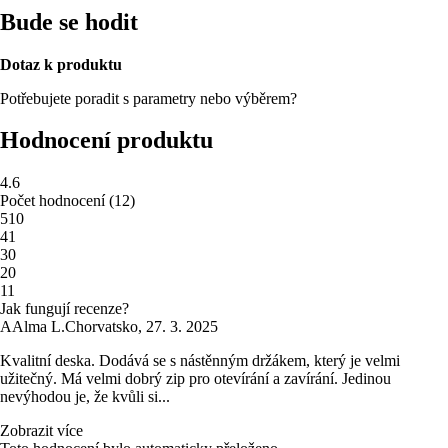
Bude se hodit
Dotaz k produktu
Potřebujete poradit s parametry nebo výběrem?
Hodnocení produktu
4.6
Počet hodnocení
(
12
)
5
10
4
1
3
0
2
0
1
1
Jak fungují recenze?
A
Alma L.
Chorvatsko
,
27. 3. 2025
Kvalitní deska. Dodává se s nástěnným držákem, který je velmi
užitečný. Má velmi dobrý zip pro otevírání a zavírání. Jedinou
nevýhodou je, že kvůli si...
Zobrazit více