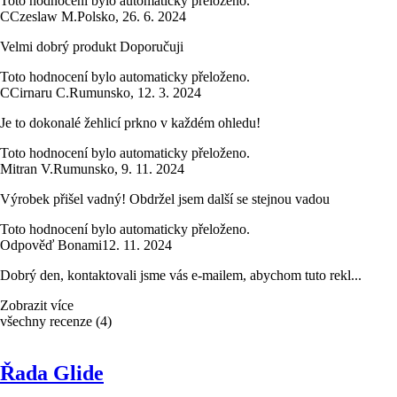
Toto hodnocení bylo automaticky přeloženo.
C
Czeslaw M.
Polsko
,
26. 6. 2024
Velmi dobrý produkt Doporučuji
Toto hodnocení bylo automaticky přeloženo.
C
Cirnaru C.
Rumunsko
,
12. 3. 2024
Je to dokonalé žehlicí prkno v každém ohledu!
Toto hodnocení bylo automaticky přeloženo.
Mitran V.
Rumunsko
,
9. 11. 2024
Výrobek přišel vadný! Obdržel jsem další se stejnou vadou
Toto hodnocení bylo automaticky přeloženo.
Odpověď Bonami
12. 11. 2024
Dobrý den, kontaktovali jsme vás e-mailem, abychom tuto rekl...
Zobrazit více
všechny recenze
(
4
)
Řada Glide