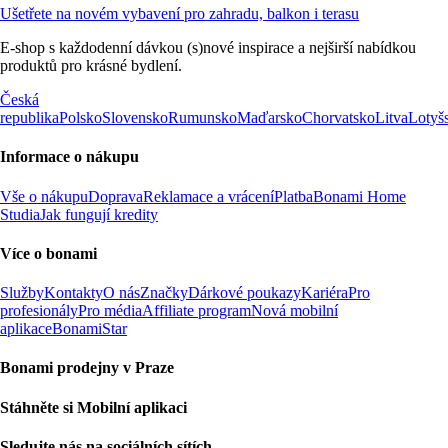
Ušetřete na novém vybavení pro zahradu, balkon i terasu
E-shop s každodenní dávkou (s)nové inspirace a nejširší nabídkou
produktů pro krásné bydlení.
Česká
republika
Polsko
Slovensko
Rumunsko
Maďarsko
Chorvatsko
Litva
Lotyš
Informace o nákupu
Vše o nákupu
Doprava
Reklamace a vrácení
Platba
Bonami Home
Studia
Jak fungují kredity
Více o bonami
Služby
Kontakty
O nás
Značky
Dárkové poukazy
Kariéra
Pro
profesionály
Pro média
Affiliate program
Nová mobilní
aplikace
BonamiStar
Bonami prodejny v Praze
Stáhněte si Mobilní aplikaci
Sledujte nás na sociálních sítích