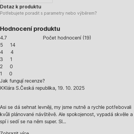
Dotaz k produktu
Potřebujete poradit s parametry nebo výběrem?
Hodnocení produktu
4.7
Počet hodnocení
(
19
)
5
14
4
4
3
1
2
0
1
0
Jak fungují recenze?
K
Klára S.
Česká republika
,
19. 10. 2025
Asi se dá sehnat levněji, my jsme nutně a rychle potřebovali
kvůli plánované návštěvě. Ale spokojenost, vypadá skvěle a
spí i sedí se na něm super. Sl...
Zobrazit více