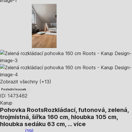
Zobrazit všechny
(+13)
Poslední kousek
ID: 1473462
Karup
Pohovka Roots
Rozkládací, futonová, zelená,
trojmístná, šířka 160 cm, hloubka 105 cm,
hloubka sedáku 63 cm
, …
více
(
19
)