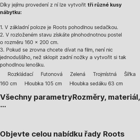
Díky jejímu provedení z ní lze vytvořit
tři různé kusy
nábytku:
1. V základní poloze je Roots pohodlnou sedačkou.
2. V rozloženém stavu získáte plnohodnotnou postel
o rozměru 160 x 200 cm.
3. Pokud se zrovna chcete dívat na film, není nic
jednoduššího, než sklopit zadní nožky a vytvořit si tak
pohodlnou lenošku.
Rozkládací
Futonová
Zelená
Trojmístná
Šířka
160 cm
Hloubka 105 cm
Hloubka sedáku 63 cm
Všechny parametry
Rozměry, materiál,
…
Objevte celou nabídku řady Roots