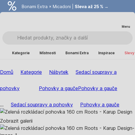
Bonami Extra × Micadoni |
Summer Sale |
Ušetřete až 40 % →
Sleva až 25 % →
Menu
Kategorie
Místnosti
Bonami Extra
Inspirace
Slevy
Domů
Kategorie
Nábytek
Sedací soupravy a
pohovky
Pohovky a gauče
Pohovky a gauče
...
Sedací soupravy a pohovky
Pohovky a gauče
Zobrazit galerii