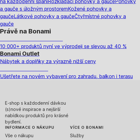
na každodenní spaní
Rozkládací pohovky a gauče
Pohovky
a gauče s úložným prostorem
Kožené pohovky a
gauče
Látkové pohovky a gauče
Čtyřmístné pohovky a
gauče
Právě na Bonami
Summer Sale až -40 %
10 000+ produktů nyní ve výprodeji se slevou až 40 %
Bonami Outlet
Nábytek a doplňky za výrazně nižší ceny
Zahrada ve slevě
Ušetřete na novém vybavení pro zahradu, balkon i terasu
E-shop s každodenní dávkou
(s)nové inspirace a nejširší
nabídkou produktů pro krásné
bydlení.
INFORMACE O NÁKUPU
VÍCE O BONAMI
Vše o nákupu
Služby