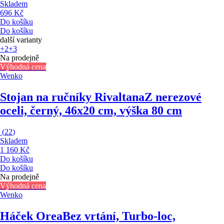
Skladem
696 Kč
Do košíku
Do košíku
další varianty
+2
+3
Na prodejně
Výhodná cena
Wenko
Stojan na ručníky Rivaltana
Z nerezové
oceli, černý, 46x20 cm, výška 80 cm
(
22
)
Skladem
1 160 Kč
Do košíku
Do košíku
Na prodejně
Výhodná cena
Wenko
Háček Orea
Bez vrtání, Turbo-loc,