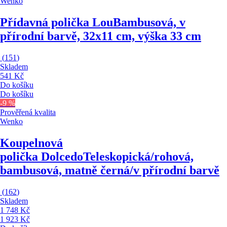
Wenko
Přídavná polička Lou
Bambusová, v
přírodní barvě, 32x11 cm, výška 33 cm
(
151
)
Skladem
541 Kč
Do košíku
Do košíku
-9 %
Prověřená kvalita
Wenko
Koupelnová
polička Dolcedo
Teleskopická/rohová,
bambusová, matně černá/v přírodní barvě
(
162
)
Skladem
1 748 Kč
1 923 Kč