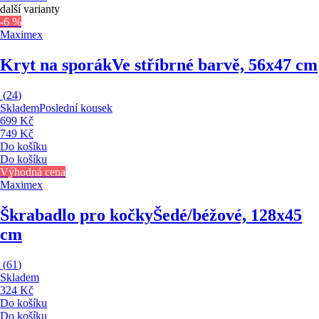
další varianty
-6 %
Maximex
Kryt na sporák
Ve stříbrné barvě, 56x47 cm
(
24
)
Skladem
Poslední kousek
699 Kč
749 Kč
Do košíku
Do košíku
Výhodná cena
Maximex
Škrabadlo pro kočky
Šedé/béžové, 128x45
cm
(
61
)
Skladem
324 Kč
Do košíku
Do košíku