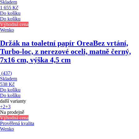
Skladem
1 655 Kč
Do košíku
Do košíku
Výhodná cena
Wenko
Držák na toaletní papír Orea
Bez vrtání,
Turbo-loc, z nerezové oceli, matně černý,
7x16 cm, výška 4,5 cm
(
437
)
Skladem
538 Kč
Do košíku
Do košíku
další varianty
+2
+3
Na prodejně
Výhodná cena
Prověřená kvalita
Wenko