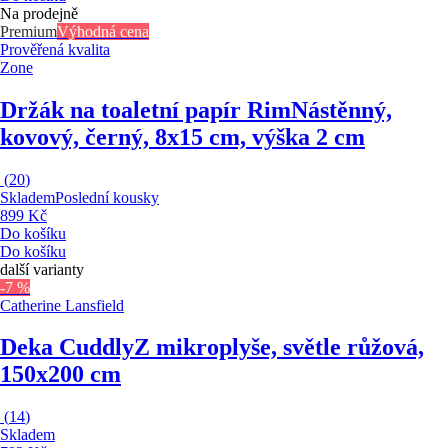
Na prodejně
Premium
Výhodná cena
Prověřená kvalita
Zone
Držák na toaletní papír Rim
Nástěnný,
kovový, černý, 8x15 cm, výška 2 cm
(
20
)
Skladem
Poslední kousky
899 Kč
Do košíku
Do košíku
další varianty
-7 %
Catherine Lansfield
Deka Cuddly
Z mikroplyše, světle růžová,
150x200 cm
(
14
)
Skladem