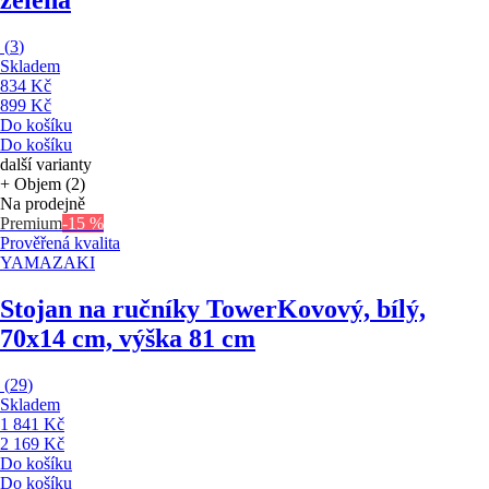
zelená
(
3
)
Skladem
834 Kč
899 Kč
Do košíku
Do košíku
další varianty
+ Objem (2)
Na prodejně
Premium
-15 %
Prověřená kvalita
YAMAZAKI
Stojan na ručníky Tower
Kovový, bílý,
70x14 cm, výška 81 cm
(
29
)
Skladem
1 841 Kč
2 169 Kč
Do košíku
Do košíku