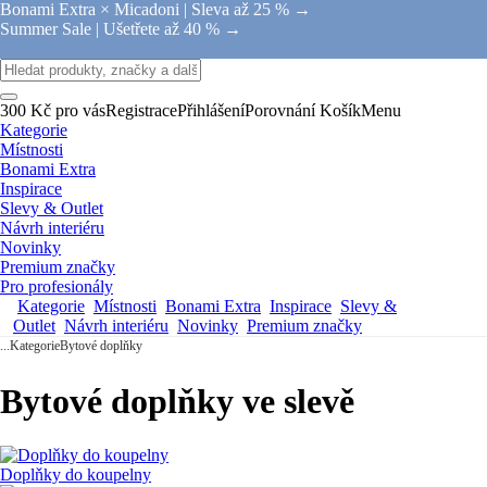
Bonami Extra × Micadoni |
Sleva až 25 % →
Summer Sale |
Ušetřete až 40 % →
300 Kč pro vás
Registrace
Přihlášení
Porovnání
Košík
Menu
Kategorie
Místnosti
Bonami Extra
Inspirace
Slevy & Outlet
Návrh interiéru
Novinky
Premium značky
Pro profesionály
Kategorie
Místnosti
Bonami Extra
Inspirace
Slevy &
Outlet
Návrh interiéru
Novinky
Premium značky
...
Kategorie
Bytové doplňky
Bytové doplňky ve slevě
Doplňky do koupelny