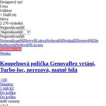
Designový styl
Cena
Událost
+ Další (4)
Slevy
2 279 výsledků
Nejprodávanější
Nejprodávanější
Nejprodávanější
Nejvyšší sleva
Nejlevnější
Nejdražší
Nejnovější
Dle
hodnocení
Nejlevnější za kus
Výhodná cena
Wenko
Koupelnová polička Genova
Bez vrtání,
Turbo-loc, nerezová, matně bílá
(
18
)
Skladem
1 048 Kč
Do košíku
Do košíku
další varianty
+2
+3