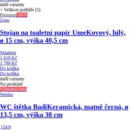
další varianty
+ Velikost polštáře (5)
Premium
-10 %
Zone
Stojan na toaletní papír Ume
Kovový, bílý,
ø 15 cm, výška 40,5 cm
Skladem
1 619 Kč
1 799 Kč
Do košíku
Do košíku
další varianty
Na prodejně
Výhodná cena
Wenko
WC štětka Badi
Keramická, matně černá, ø
13,5 cm, výška 38 cm
(
243
)