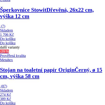
Šperkovnice Stowit
Dřevěná, 26x22 cm,
výška 12 cm
(
7
)
Skladem
1 706 Kč
Do košíku
Do košíku
další varianty
-29 %
Prověřená kvalita
Metaltex
Stojan na toaletní papír Origin
Černý, ø 15
cm, výška 58 cm
(
87
)
Skladem
274 Kč
389 Kč
Do košíku