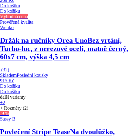
269 Kč
Do košíku
Do košíku
Výhodná cena
Prověřená kvalita
Wenko
Držák na ručníky Orea Uno
Bez vrtání,
Turbo-loc, z nerezové oceli, matně černý,
60x7 cm, výška 4,5 cm
(
32
)
Skladem
Poslední kousky
915 Kč
Do košíku
Do košíku
další varianty
+2
+ Rozměry (2)
-9 %
Sassy B
Povlečení Stripe Tease
Na dvoulůžko,