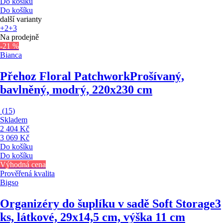
Do košíku
Do košíku
další varianty
+2
+3
Na prodejně
-21 %
Bianca
Přehoz Floral Patchwork
Prošívaný,
bavlněný, modrý, 220x230 cm
(
15
)
Skladem
2 404 Kč
3 069 Kč
Do košíku
Do košíku
Výhodná cena
Prověřená kvalita
Bigso
Organizéry do šuplíku v sadě Soft Storage
3
ks, látkové, 29x14,5 cm, výška 11 cm