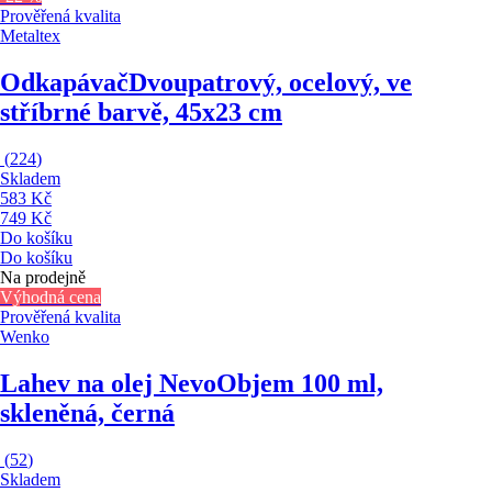
Prověřená kvalita
Metaltex
Odkapávač
Dvoupatrový, ocelový, ve
stříbrné barvě, 45x23 cm
(
224
)
Skladem
583 Kč
749 Kč
Do košíku
Do košíku
Na prodejně
Výhodná cena
Prověřená kvalita
Wenko
Lahev na olej Nevo
Objem 100 ml,
skleněná, černá
(
52
)
Skladem