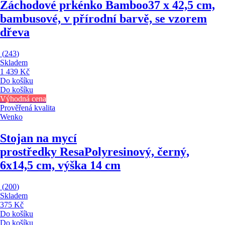
Záchodové prkénko Bamboo
37 x 42,5 cm,
bambusové, v přírodní barvě, se vzorem
dřeva
(
243
)
Skladem
1 439 Kč
Do košíku
Do košíku
Výhodná cena
Prověřená kvalita
Wenko
Stojan na mycí
prostředky Resa
Polyresinový, černý,
6x14,5 cm, výška 14 cm
(
200
)
Skladem
375 Kč
Do košíku
Do košíku