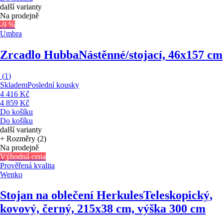
další varianty
Na prodejně
-9 %
Umbra
Zrcadlo Hubba
Nástěnné/stojací, 46x157 cm
(
1
)
Skladem
Poslední kousky
4 416 Kč
4 859 Kč
Do košíku
Do košíku
další varianty
+ Rozměry (2)
Na prodejně
Výhodná cena
Prověřená kvalita
Wenko
Stojan na oblečení Herkules
Teleskopický,
kovový, černý, 215x38 cm, výška 300 cm