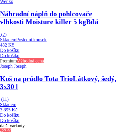
Wenko
Náhradní náplň do pohlcovače
vlhkosti Moisture killer 5 kg
Bílá
(
7
)
Skladem
Poslední kousek
482 Kč
Do košíku
Do košíku
Premium
Výhodná cena
Joseph Joseph
Koš na prádlo Tota Trio
Látkový, šedý,
3x30 l
(
11
)
Skladem
3 895 Kč
Do košíku
Do košíku
další varianty
-22 %