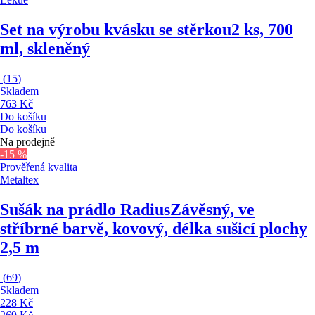
Set na výrobu kvásku se stěrkou
2 ks, 700
ml, skleněný
(
15
)
Skladem
763 Kč
Do košíku
Do košíku
Na prodejně
-15 %
Prověřená kvalita
Metaltex
Sušák na prádlo Radius
Závěsný, ve
stříbrné barvě, kovový, délka sušicí plochy
2,5 m
(
69
)
Skladem
228 Kč