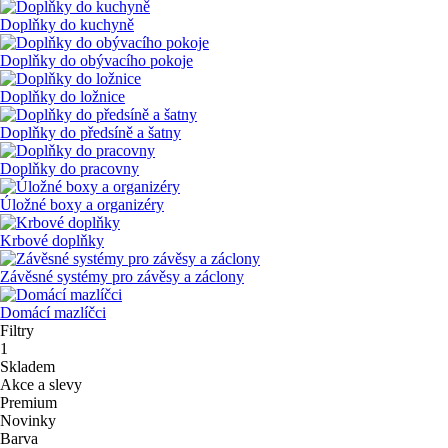
Doplňky do kuchyně
Doplňky do obývacího pokoje
Doplňky do ložnice
Doplňky do předsíně a šatny
Doplňky do pracovny
Úložné boxy a organizéry
Krbové doplňky
Závěsné systémy pro závěsy a záclony
Domácí mazlíčci
Filtry
1
Skladem
Akce a slevy
Premium
Novinky
Barva