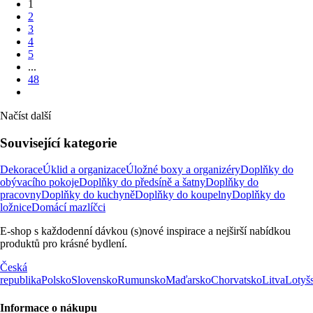
1
2
3
4
5
...
48
Načíst další
Související kategorie
Dekorace
Úklid a organizace
Úložné boxy a organizéry
Doplňky do
obývacího pokoje
Doplňky do předsíně a šatny
Doplňky do
pracovny
Doplňky do kuchyně
Doplňky do koupelny
Doplňky do
ložnice
Domácí mazlíčci
E-shop s každodenní dávkou (s)nové inspirace a nejširší nabídkou
produktů pro krásné bydlení.
Česká
republika
Polsko
Slovensko
Rumunsko
Maďarsko
Chorvatsko
Litva
Lotyš
Informace o nákupu