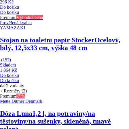
296 Kč
Do košíku
Do košíku
Premium
Výhodná cena
Prověřená kvalita
YAMAZAKI
Stojan na toaletní papír Stocker
Ocelový,
bílý, 12,5x33 cm, výška 48 cm
(
157
)
Skladem
1 864 Kč
Do košíku
Do košíku
další varianty
+ Rozměry (2)
Premium
-7 %
Mette Ditmer Denmark
Dóza Luna
1,2 l, na potraviny/na
těstoviny/na sušenky, skleněná, tmavě