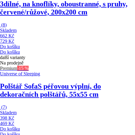
3dílné, na knoflíky, oboustranné, s pruhy,
červené/růžové, 200x200 cm
(
8
)
Skladem
662 Kč
729 Kč
Do košíku
Do košíku
další varianty
Na prodejně
Premium
-15 %
Universe of Sleeping
Polštář Sofa
S péřovou výplní, do
dekoračních polštářů, 55x55 cm
(
7
)
Skladem
398 Kč
469 Kč
Do košíku
Do košíku