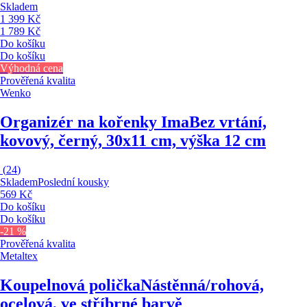
Skladem
1 399 Kč
1 789 Kč
Do košíku
Do košíku
Výhodná cena
Prověřená kvalita
Wenko
Organizér na kořenky Ima
Bez vrtání,
kovový, černý, 30x11 cm, výška 12 cm
(
24
)
Skladem
Poslední kousky
569 Kč
Do košíku
Do košíku
-21 %
Prověřená kvalita
Metaltex
Koupelnová polička
Nástěnná/rohová,
ocelová, ve stříbrné barvě