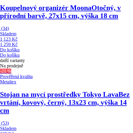
Koupelnový organizér Moona
Otočný, v
přírodní barvě, 27x15 cm, výška 18 cm
(
34
)
Skladem
1 123 Kč
1 259 Kč
Do košíku
Do košíku
další varianty
Na prodejně
-21 %
Prověřená kvalita
Metaltex
Stojan na mycí prostředky Tokyo Lava
Bez
vrtání, kovový, černý, 13x23 cm, výška 14
cm
(
53
)
Skladem