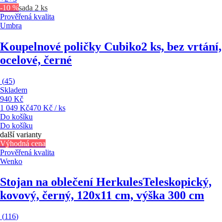
-10 %
sada 2 ks
Prověřená kvalita
Umbra
Koupelnové poličky Cubiko
2 ks, bez vrtání,
ocelové, černé
(
45
)
Skladem
940 Kč
1 049 Kč
470 Kč / ks
Do košíku
Do košíku
další varianty
Výhodná cena
Prověřená kvalita
Wenko
Stojan na oblečení Herkules
Teleskopický,
kovový, černý, 120x11 cm, výška 300 cm
(
116
)