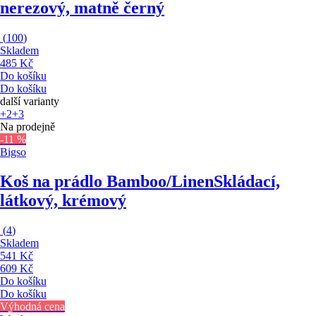
nerezový, matně černý
(
100
)
Skladem
485 Kč
Do košíku
Do košíku
další varianty
+2
+3
Na prodejně
-11 %
Bigso
Koš na prádlo Bamboo/Linen
Skládací,
látkový, krémový
(
4
)
Skladem
541 Kč
609 Kč
Do košíku
Do košíku
Výhodná cena