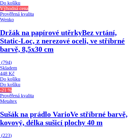
Do košíku
Výhodná cena
Prověřená kvalita
Wenko
Držák na papírové utěrky
Bez vrtání,
Static-Loc, z nerezové oceli, ve stříbrné
barvě, 8,5x30 cm
(
794
)
Skladem
448 Kč
Do košíku
Do košíku
-21 %
Prověřená kvalita
Metaltex
Sušák na prádlo Vario
Ve stříbrné barvě,
kovový, délka sušicí plochy 40 m
(
223
)