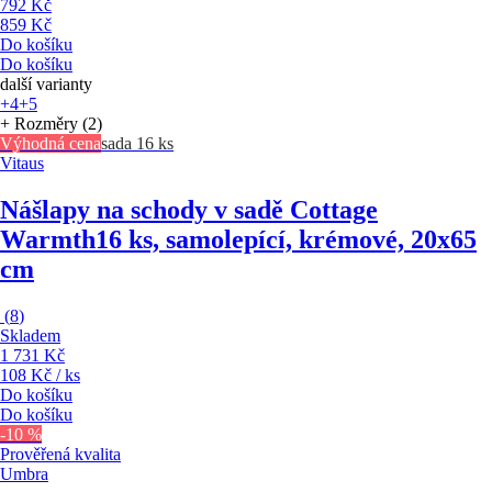
792 Kč
859 Kč
Do košíku
Do košíku
další varianty
+4
+5
+ Rozměry (2)
Výhodná cena
sada 16 ks
Vitaus
Nášlapy na schody v sadě Cottage
Warmth
16 ks, samolepící, krémové, 20x65
cm
(
8
)
Skladem
1 731 Kč
108 Kč / ks
Do košíku
Do košíku
-10 %
Prověřená kvalita
Umbra