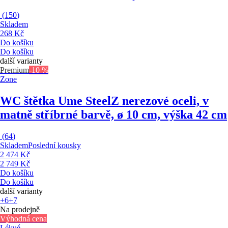
(
150
)
Skladem
268 Kč
Do košíku
Do košíku
další varianty
Premium
-10 %
Zone
WC štětka Ume Steel
Z nerezové oceli, v
matně stříbrné barvě, ø 10 cm, výška 42 cm
(
64
)
Skladem
Poslední kousky
2 474 Kč
2 749 Kč
Do košíku
Do košíku
další varianty
+6
+7
Na prodejně
Výhodná cena
Lékué