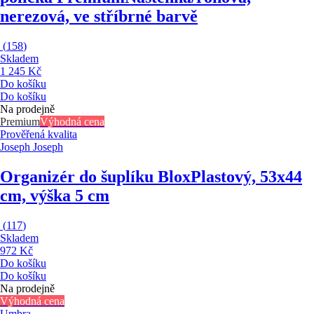
nerezová, ve stříbrné barvě
(
158
)
Skladem
1 245 Kč
Do košíku
Do košíku
Na prodejně
Premium
Výhodná cena
Prověřená kvalita
Joseph Joseph
Organizér do šuplíku Blox
Plastový, 53x44
cm, výška 5 cm
(
117
)
Skladem
972 Kč
Do košíku
Do košíku
Na prodejně
Výhodná cena
Umbra