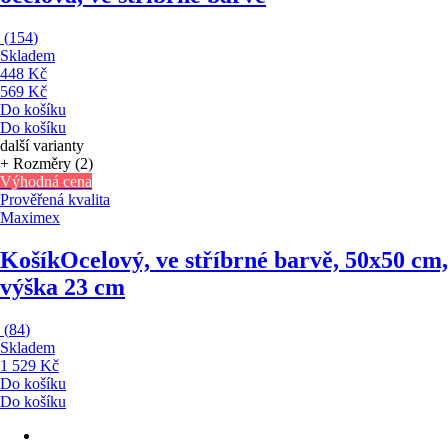
(
154
)
Skladem
448 Kč
569 Kč
Do košíku
Do košíku
další varianty
+ Rozměry (2)
Výhodná cena
Prověřená kvalita
Maximex
Košík
Ocelový, ve stříbrné barvě, 50x50 cm,
výška 23 cm
(
84
)
Skladem
1 529 Kč
Do košíku
Do košíku