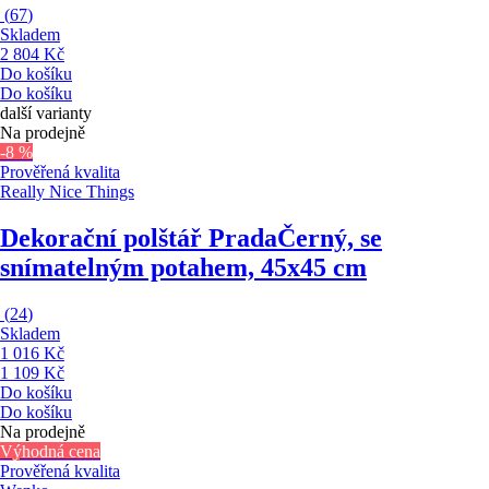
(
67
)
Skladem
2 804 Kč
Do košíku
Do košíku
další varianty
Na prodejně
-8 %
Prověřená kvalita
Really Nice Things
Dekorační polštář Prada
Černý, se
snímatelným potahem, 45x45 cm
(
24
)
Skladem
1 016 Kč
1 109 Kč
Do košíku
Do košíku
Na prodejně
Výhodná cena
Prověřená kvalita