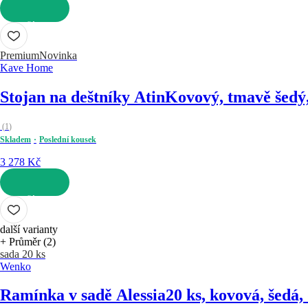
DO KOŠÍKU
Premium
Novinka
Kave Home
Stojan na deštníky Atin
Kovový, tmavě šedý,
(
1
)
Skladem
Poslední kousek
3 278 Kč
DO KOŠÍKU
další varianty
+ Průměr (2)
sada 20 ks
Wenko
Ramínka v sadě Alessia
20 ks, kovová, šedá,