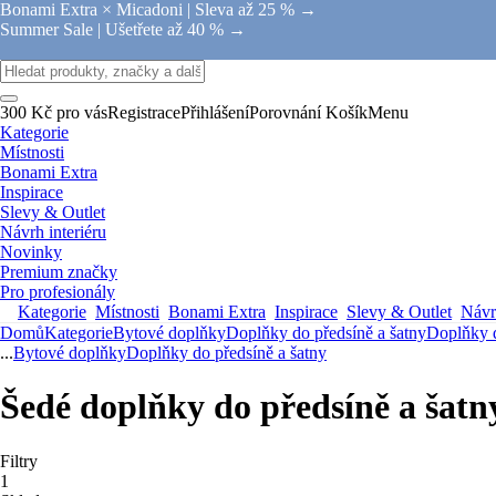
Bonami Extra × Micadoni |
Sleva až 25 % →
Summer Sale |
Ušetřete až 40 % →
300 Kč pro vás
Registrace
Přihlášení
Porovnání
Košík
Menu
Kategorie
Místnosti
Bonami Extra
Inspirace
Slevy & Outlet
Návrh interiéru
Novinky
Premium značky
Pro profesionály
Kategorie
Místnosti
Bonami Extra
Inspirace
Slevy & Outlet
Návrh
Domů
Kategorie
Bytové doplňky
Doplňky do předsíně a šatny
Doplňky d
...
Bytové doplňky
Doplňky do předsíně a šatny
Šedé doplňky do předsíně a šatn
Filtry
1