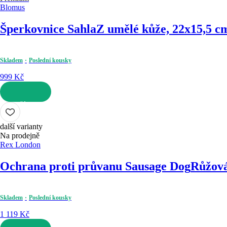
Blomus
Šperkovnice Sahla
Z umělé kůže, 22x15,5 c
Skladem
Poslední kousky
999 Kč
DO KOŠÍKU
další varianty
Na prodejně
Rex London
Ochrana proti průvanu Sausage Dog
Růžová
Skladem
Poslední kousky
1 119 Kč