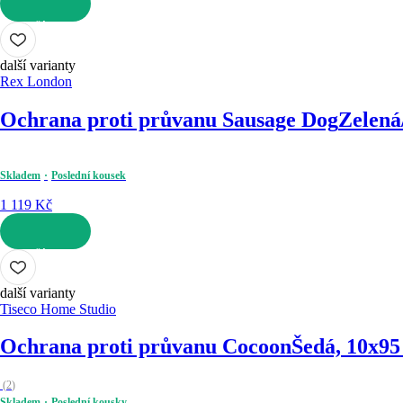
DO KOŠÍKU
další varianty
Rex London
Ochrana proti průvanu Sausage Dog
Zelená
Skladem
Poslední kousek
1 119 Kč
DO KOŠÍKU
další varianty
Tiseco Home Studio
Ochrana proti průvanu Cocoon
Šedá, 10x9
(
2
)
Skladem
Poslední kousky