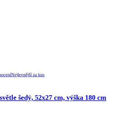
nocení
Nejlevnější za kus
světle šedý, 52x27 cm, výška 180 cm