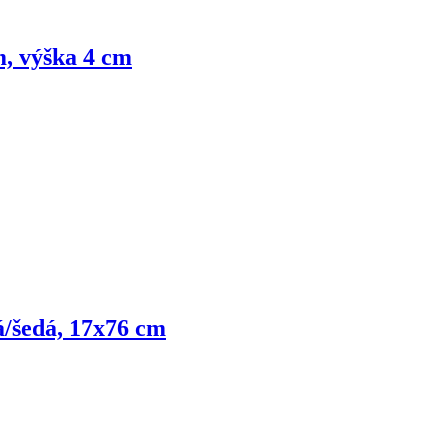
m, výška 4 cm
/šedá, 17x76 cm