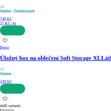
(
2
)
Skladem
Poslední kousek
749 Kč
37 Kč / ks
DO KOŠÍKU
Bigso
Úložný box na oblečení Soft Storage XL
Lát
(
1
)
Skladem
339 Kč
DO KOŠÍKU
další varianty
Premium