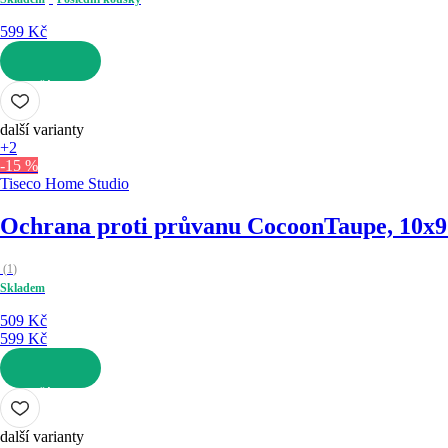
599 Kč
DO KOŠÍKU
další varianty
+2
-15 %
Tiseco Home Studio
Ochrana proti průvanu Cocoon
Taupe, 10x
(
1
)
Skladem
509 Kč
599 Kč
DO KOŠÍKU
další varianty