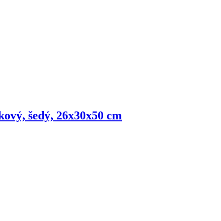
kový, šedý, 26x30x50 cm