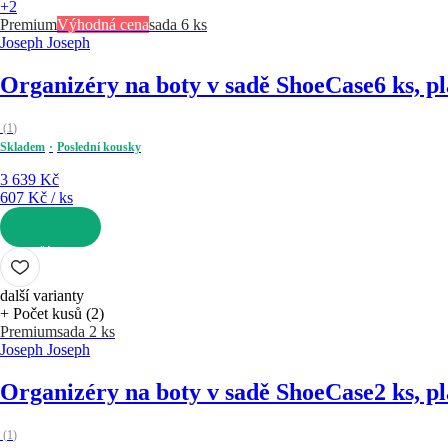
+2
Premium
Výhodná cena
sada 6 ks
Joseph Joseph
Organizéry na boty v sadě ShoeCase
6 ks, p
(
1
)
Skladem
Poslední kousky
3 639 Kč
607 Kč / ks
DO KOŠÍKU
další varianty
+ Počet kusů (2)
Premium
sada 2 ks
Joseph Joseph
Organizéry na boty v sadě ShoeCase
2 ks, p
(
1
)