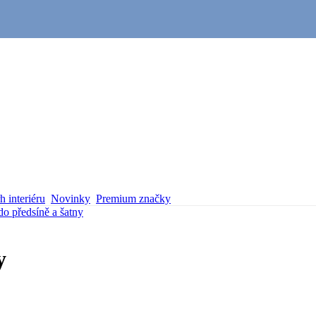
 interiéru
Novinky
Premium značky
o předsíně a šatny
y