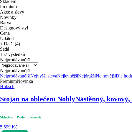
Skladem
Premium
Akce a slevy
Novinky
Barva
Designový styl
Cena
Událost
+ Další (4)
Šedá
157 výsledků
Nejprodávanější
Nejprodávanější
Nejprodávanější
Nejvyšší sleva
Nejlevnější
Nejdražší
Nejnovější
Dle hod
Premium
Novinka
Hübsch
Stojan na oblečení Nobly
Nástěnný, kovový, 
Skladem
Poslední kousek
5 599 Kč