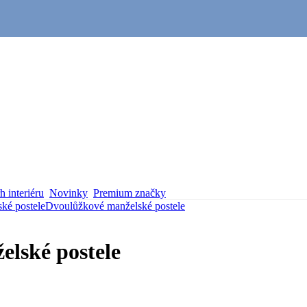
 interiéru
Novinky
Premium značky
ké postele
Dvoulůžkové manželské postele
lské postele