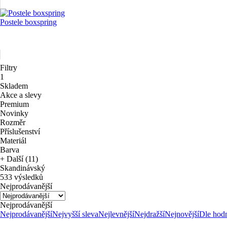
Postele boxspring
Filtry
1
Skladem
Akce a slevy
Premium
Novinky
Rozměr
Příslušenství
Materiál
Barva
+ Další (11)
Skandinávský
533 výsledků
Nejprodávanější
Nejprodávanější
Nejprodávanější
Nejvyšší sleva
Nejlevnější
Nejdražší
Nejnovější
Dle hod