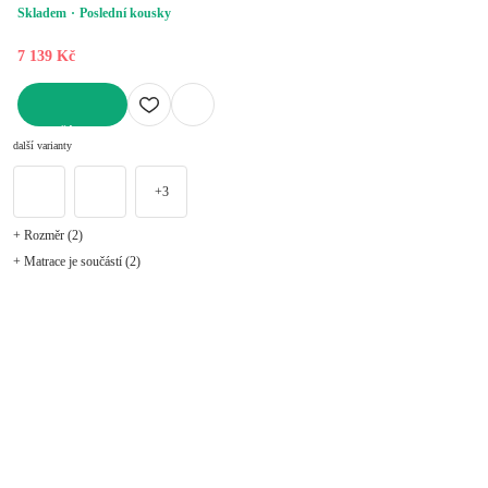
Skladem
Poslední kousky
7 139 Kč
DO KOŠÍKU
další varianty
+3
+ Rozměr (2)
+ Matrace je součástí (2)