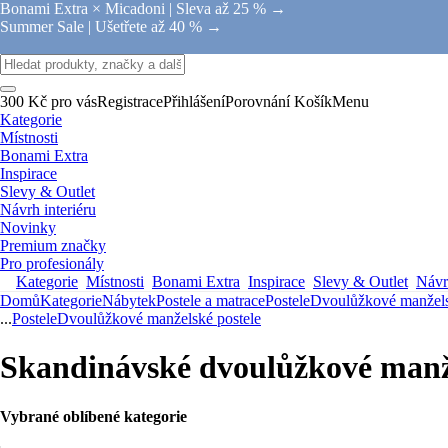
Bonami Extra × Micadoni |
Sleva až 25 % →
Summer Sale |
Ušetřete až 40 % →
300 Kč pro vás
Registrace
Přihlášení
Porovnání
Košík
Menu
Kategorie
Místnosti
Bonami Extra
Inspirace
Slevy & Outlet
Návrh interiéru
Novinky
Premium značky
Pro profesionály
Kategorie
Místnosti
Bonami Extra
Inspirace
Slevy & Outlet
Návrh
Domů
Kategorie
Nábytek
Postele a matrace
Postele
Dvoulůžkové manžels
...
Postele
Dvoulůžkové manželské postele
Skandinávské dvoulůžkové manže
Vybrané oblíbené kategorie