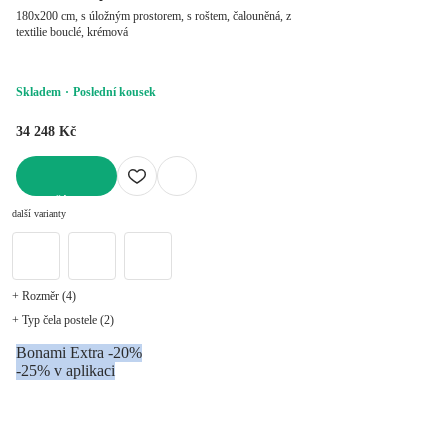
180x200 cm, s úložným prostorem, s roštem, čalouněná, z
textilie bouclé, krémová
Skladem
Poslední kousek
34 248 Kč
DO KOŠÍKU
další varianty
+ Rozměr (4)
+ Typ čela postele (2)
Bonami Extra -20%
-25% v aplikaci