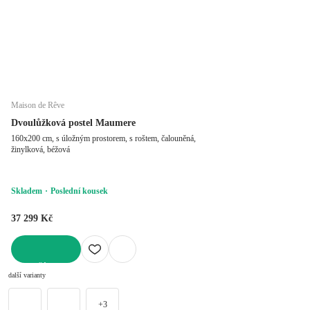
Maison de Rêve
Dvoulůžková postel Maumere
160x200 cm, s úložným prostorem, s roštem, čalouněná,
žinylková, béžová
Skladem
Poslední kousek
37 299 Kč
DO KOŠÍKU
další varianty
+3