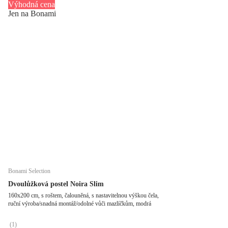
Výhodná cena
Jen na Bonami
Bonami Selection
Dvoulůžková postel Noira Slim
160x200 cm, s roštem, čalouněná, s nastavitelnou výškou čela,
ruční výroba/snadná montáž/odolné vůči mazlíčkům, modrá
(
1
)