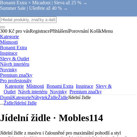
Bonami Extra × Micadoni |
Sleva až 25 % →
Summer Sale |
Ušetřete až 40 % →
300 Kč pro vás
Registrace
Přihlášení
Porovnání
Košík
Menu
Kategorie
Místnosti
Bonami Extra
Inspirace
Slevy & Outlet
Návrh interiéru
Novinky
Premium značky
Pro profesionály
Kategorie
Místnosti
Bonami Extra
Inspirace
Slevy &
Outlet
Návrh interiéru
Novinky
Premium značky
Domů
Kategorie
Nábytek
Židle
Židle
Jídelní židle
...
Židle
Jídelní židle
Jídelní židle · Mobles114
Jídelní židle z masivu i čalouněné pro maximální pohodlí a styl