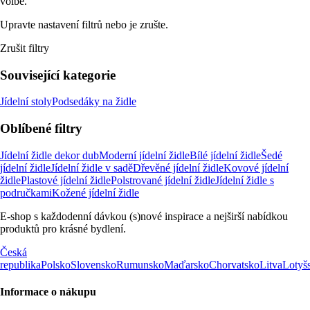
volbě.
Upravte nastavení filtrů nebo je zrušte.
Zrušit filtry
Související kategorie
Jídelní stoly
Podsedáky na židle
Oblíbené filtry
Jídelní židle dekor dub
Moderní jídelní židle
Bílé jídelní židle
Šedé
jídelní židle
Jídelní židle v sadě
Dřevěné jídelní židle
Kovové jídelní
židle
Plastové jídelní židle
Polstrované jídelní židle
Jídelní židle s
područkami
Kožené jídelní židle
E-shop s každodenní dávkou (s)nové inspirace a nejširší nabídkou
produktů pro krásné bydlení.
Česká
republika
Polsko
Slovensko
Rumunsko
Maďarsko
Chorvatsko
Litva
Lotyš
Informace o nákupu