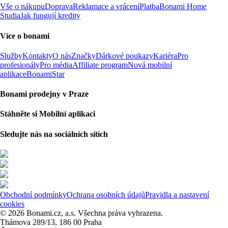
Vše o nákupu
Doprava
Reklamace a vrácení
Platba
Bonami Home
Studia
Jak fungují kredity
Více o bonami
Služby
Kontakty
O nás
Značky
Dárkové poukazy
Kariéra
Pro
profesionály
Pro média
Affiliate program
Nová mobilní
aplikace
BonamiStar
Bonami prodejny v Praze
Stáhněte si Mobilní aplikaci
Sledujte nás na sociálních sítích
Obchodní podmínky
Ochrana osobních údajů
Pravidla a nastavení
cookies
© 2026 Bonami.cz, a.s. Všechna práva vyhrazena.
Thámova 289/13, 186 00 Praha