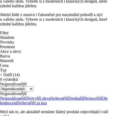
u vašeho stolu. Vyberte si z moderních i klasických designů, které
zútulní každou jídelnu.
Jídelní židle z masivu i čalouněné pro maximální pohodlí a styl
u vašeho stolu. Vyberte si z moderních i klasických designů, které
zútulní každou jídelnu.
Filtry
Skladem
Novinky
Premium
Akce a slevy
Barva
Materiál
Cena
Typ
+ Další (14)
0 výsledků
Nejprodávanější
Nejprodávanější
Nejprodávanější
Nejvyšší sleva
Nejlevnější
Nejdražší
Nejnovější
Dle
hodnocení
Nejlevnější za kus
Mrzí nás to, ale aktuálně nemáme žádný produkt odpovídající vaší