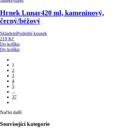
Salt&Pepper
Hrnek Lunar
420 ml, kameninový,
černý/béžový
Skladem
Poslední kousek
219 Kč
Do košíku
Do košíku
1
2
3
4
5
...
37
Načíst další
Související kategorie