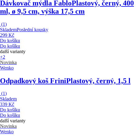
Dávkovač mýdla Fablo
Plastový, černý, 400
ml, ø 9,5 cm, výška 17,5 cm
(
1
)
Skladem
Poslední kousky
299 Kč
Do košíku
Do košíku
další varianty
+2
Novinka
Wenko
Odpadkový koš Frini
Plastový, černý, 1,5 l
(
1
)
Skladem
339 Kč
Do košíku
Do košíku
další varianty
Novinka
Wenko