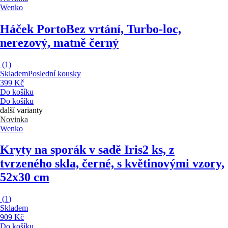
Wenko
Háček Porto
Bez vrtání, Turbo-loc,
nerezový, matně černý
(
1
)
Skladem
Poslední kousky
399 Kč
Do košíku
Do košíku
další varianty
Novinka
Wenko
Kryty na sporák v sadě Iris
2 ks, z
tvrzeného skla, černé, s květinovými vzory,
52x30 cm
(
1
)
Skladem
909 Kč
Do košíku