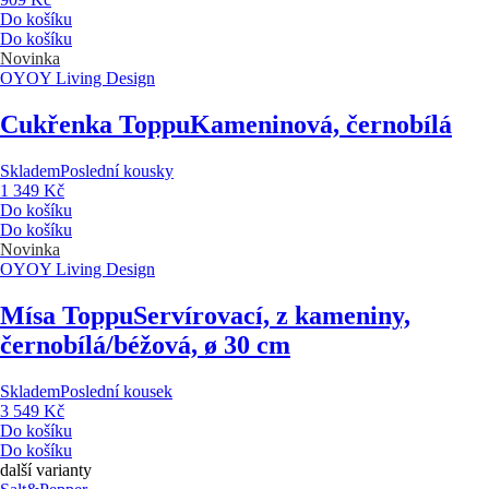
Do košíku
Do košíku
Novinka
OYOY Living Design
Cukřenka Toppu
Kameninová, černobílá
Skladem
Poslední kousky
1 349 Kč
Do košíku
Do košíku
Novinka
OYOY Living Design
Mísa Toppu
Servírovací, z kameniny,
černobílá/béžová, ø 30 cm
Skladem
Poslední kousek
3 549 Kč
Do košíku
Do košíku
další varianty