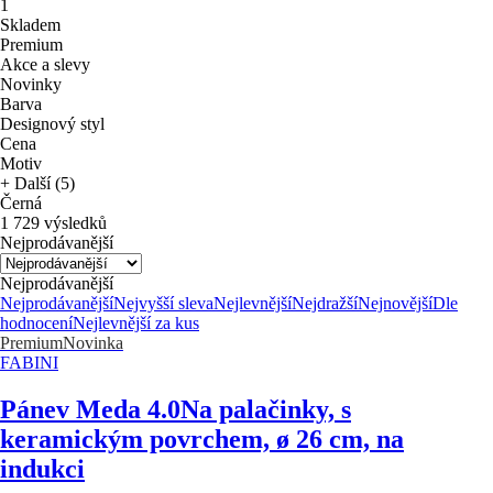
1
Skladem
Premium
Akce a slevy
Novinky
Barva
Designový styl
Cena
Motiv
+ Další (5)
Černá
1 729 výsledků
Nejprodávanější
Nejprodávanější
Nejprodávanější
Nejvyšší sleva
Nejlevnější
Nejdražší
Nejnovější
Dle
hodnocení
Nejlevnější za kus
Premium
Novinka
FABINI
Pánev Meda 4.0
Na palačinky, s
keramickým povrchem, ø 26 cm, na
indukci