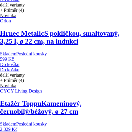
další varianty
+ Průměr (4)
Novinka
Orion
Hrnec Metalic
S pokličkou, smaltovaný,
3,25 l, ø 22 cm, na indukci
Skladem
Poslední kousky
599 Kč
Do košíku
Do košíku
další varianty
+ Průměr (4)
Novinka
OYOY Living Design
Etažér Toppu
Kameninový,
černobílý/béžový, ø 27 cm
Skladem
Poslední kousky
2 329 Kč