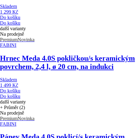
Skladem
1 299 Kč
Do košíku
Do košíku
další varianty
Na prodejně
Premium
Novinka
FABINI
Hrnec Meda 4.0
S pokličkou/s keramickým
povrchem, 2,4 l, ø 20 cm, na indukci
Skladem
1 499 Kč
Do košíku
Do košíku
další varianty
+ Průměr (2)
Na prodejně
Premium
Novinka
FABINI
Pánev Meda 4.0
S poklicí/s keramickým