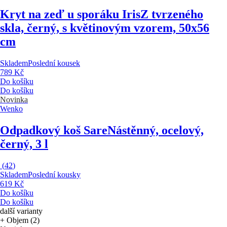
Kryt na zeď u sporáku Iris
Z tvrzeného
skla, černý, s květinovým vzorem, 50x56
cm
Skladem
Poslední kousek
789 Kč
Do košíku
Do košíku
Novinka
Wenko
Odpadkový koš Sare
Nástěnný, ocelový,
černý, 3 l
(
42
)
Skladem
Poslední kousky
619 Kč
Do košíku
Do košíku
další varianty
+ Objem (2)