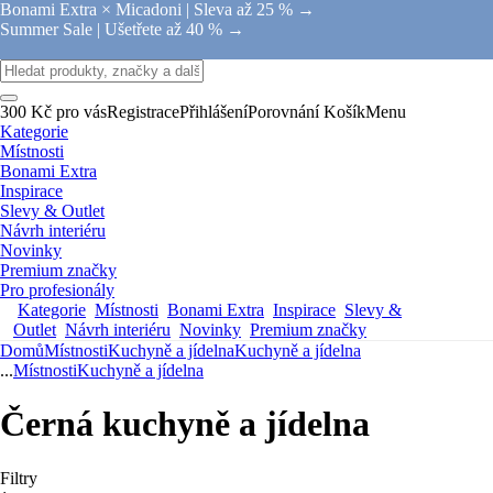
Bonami Extra × Micadoni |
Sleva až 25 % →
Summer Sale |
Ušetřete až 40 % →
300 Kč pro vás
Registrace
Přihlášení
Porovnání
Košík
Menu
Kategorie
Místnosti
Bonami Extra
Inspirace
Slevy & Outlet
Návrh interiéru
Novinky
Premium značky
Pro profesionály
Kategorie
Místnosti
Bonami Extra
Inspirace
Slevy &
Outlet
Návrh interiéru
Novinky
Premium značky
Domů
Místnosti
Kuchyně a jídelna
Kuchyně a jídelna
...
Místnosti
Kuchyně a jídelna
Černá kuchyně a jídelna
Filtry