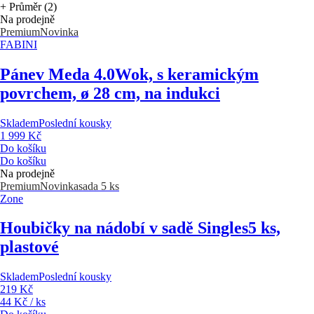
+ Průměr (2)
Na prodejně
Premium
Novinka
FABINI
Pánev Meda 4.0
Wok, s keramickým
povrchem, ø 28 cm, na indukci
Skladem
Poslední kousky
1 999 Kč
Do košíku
Do košíku
Na prodejně
Premium
Novinka
sada 5 ks
Zone
Houbičky na nádobí v sadě Singles
5 ks,
plastové
Skladem
Poslední kousky
219 Kč
44 Kč / ks