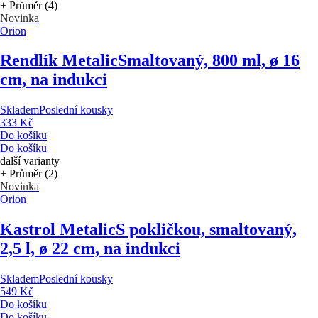
+ Průměr (4)
Novinka
Orion
Rendlík Metalic
Smaltovaný, 800 ml, ø 16
cm, na indukci
Skladem
Poslední kousky
333 Kč
Do košíku
Do košíku
další varianty
+ Průměr (2)
Novinka
Orion
Kastrol Metalic
S pokličkou, smaltovaný,
2,5 l, ø 22 cm, na indukci
Skladem
Poslední kousky
549 Kč
Do košíku
Do košíku