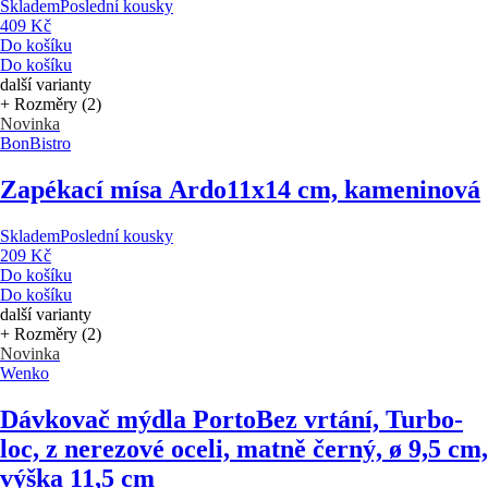
Skladem
Poslední kousky
409 Kč
Do košíku
Do košíku
další varianty
+ Rozměry (2)
Novinka
BonBistro
Zapékací mísa Ardo
11x14 cm, kameninová
Skladem
Poslední kousky
209 Kč
Do košíku
Do košíku
další varianty
+ Rozměry (2)
Novinka
Wenko
Dávkovač mýdla Porto
Bez vrtání, Turbo-
loc, z nerezové oceli, matně černý, ø 9,5 cm,
výška 11,5 cm