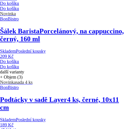
Do košíku
Do košíku
Novinka
BonBistro
Šálek Barista
Porcelánový, na cappuccino,
černý, 160 ml
Skladem
Poslední kousky
209 Kč
Do košíku
Do košíku
další varianty
+ Objem (3)
Novinka
sada 4 ks
BonBistro
Podtácky v sadě Layer
4 ks, černé, 10x11
cm
Skladem
Poslední kousky
189 Kč