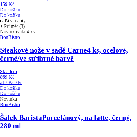
159 Kč
Do košíku
Do košíku
další varianty
+ Průměr (3)
Novinka
sada 4 ks
BonBistro
Steakové nože v sadě Carne
4 ks, ocelové,
černé/ve stříbrné barvě
Skladem
869 Kč
217 Kč / ks
Do košíku
Do košíku
Novinka
BonBistro
Šálek Barista
Porcelánový, na latte, černý,
280 ml