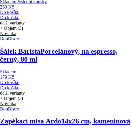
Skladem
Poslední kousky
269 Kč
Do košíku
Do košíku
další varianty
+ Objem (3)
Novinka
BonBistro
Šálek Barista
Porcelánový, na espresso,
černý, 80 ml
Skladem
179 Kč
Do košíku
Do košíku
další varianty
+ Objem (3)
Novinka
BonBistro
Zapékací mísa Ardo
14x26 cm, kameninová