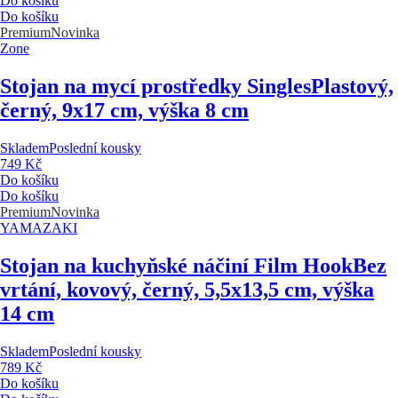
Do košíku
Do košíku
Premium
Novinka
Zone
Stojan na mycí prostředky Singles
Plastový,
černý, 9x17 cm, výška 8 cm
Skladem
Poslední kousky
749 Kč
Do košíku
Do košíku
Premium
Novinka
YAMAZAKI
Stojan na kuchyňské náčiní Film Hook
Bez
vrtání, kovový, černý, 5,5x13,5 cm, výška
14 cm
Skladem
Poslední kousky
789 Kč
Do košíku