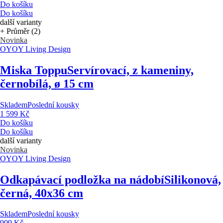
Do košíku
Do košíku
další varianty
+ Průměr (2)
Novinka
OYOY Living Design
Miska Toppu
Servírovací, z kameniny,
černobílá, ø 15 cm
Skladem
Poslední kousky
1 599 Kč
Do košíku
Do košíku
další varianty
Novinka
OYOY Living Design
Odkapávací podložka na nádobí
Silikonová,
černá, 40x36 cm
Skladem
Poslední kousky
909 Kč