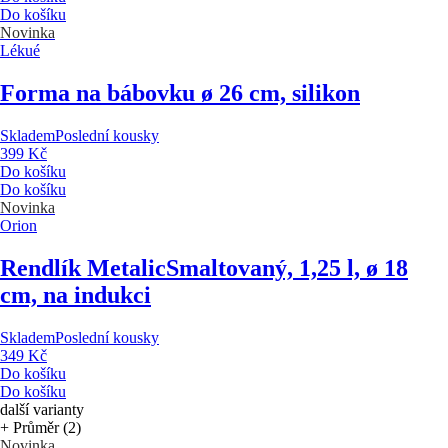
Do košíku
Novinka
Lékué
Forma na bábovku
ø 26 cm, silikon
Skladem
Poslední kousky
399 Kč
Do košíku
Do košíku
Novinka
Orion
Rendlík Metalic
Smaltovaný, 1,25 l, ø 18
cm, na indukci
Skladem
Poslední kousky
349 Kč
Do košíku
Do košíku
další varianty
+ Průměr (2)
Novinka