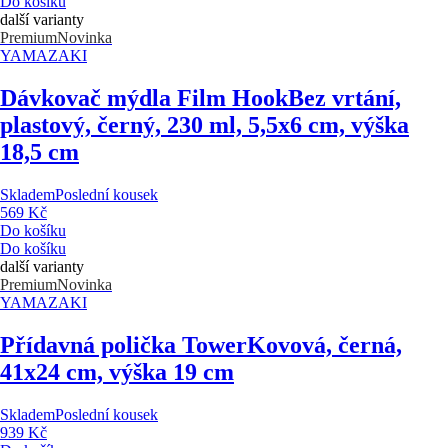
Do košíku
další varianty
Premium
Novinka
YAMAZAKI
Dávkovač mýdla Film Hook
Bez vrtání,
plastový, černý, 230 ml, 5,5x6 cm, výška
18,5 cm
Skladem
Poslední kousek
569 Kč
Do košíku
Do košíku
další varianty
Premium
Novinka
YAMAZAKI
Přídavná polička Tower
Kovová, černá,
41x24 cm, výška 19 cm
Skladem
Poslední kousek
939 Kč