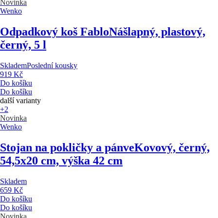
Novinka
Wenko
Odpadkový koš Fablo
Nášlapný, plastový,
černý, 5 l
Skladem
Poslední kousky
919 Kč
Do košíku
Do košíku
další varianty
+2
Novinka
Wenko
Stojan na pokličky a pánve
Kovový, černý,
54,5x20 cm, výška 42 cm
Skladem
659 Kč
Do košíku
Do košíku
Novinka