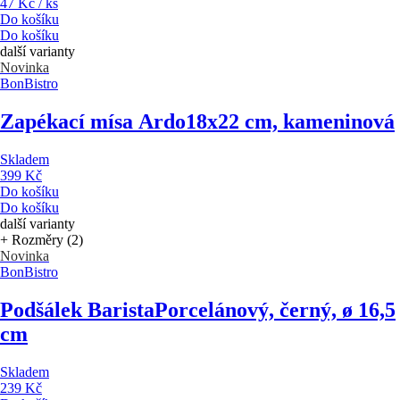
47 Kč / ks
Do košíku
Do košíku
další varianty
Novinka
BonBistro
Zapékací mísa Ardo
18x22 cm, kameninová
Skladem
399 Kč
Do košíku
Do košíku
další varianty
+ Rozměry (2)
Novinka
BonBistro
Podšálek Barista
Porcelánový, černý, ø 16,5
cm
Skladem
239 Kč