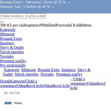
Bonami Extra × Micadoni |
Sleva až 25 % →
Summer Sale |
Ušetřete až 40 % →
300 Kč pro vás
Registrace
Přihlášení
Porovnání
Košík
Menu
Kategorie
Místnosti
Bonami Extra
Inspirace
Slevy & Outlet
Návrh interiéru
Novinky
Premium značky
Pro profesionály
Kategorie
Místnosti
Bonami Extra
Inspirace
Slevy &
Outlet
Návrh interiéru
Novinky
Premium značky
...
Úklid a
Domů
Kategorie
Úklid a
organizace
Odpadkové
organizace
Odpadkové koše
Odpadkové koše
koše
ID: 1927728
Wenko