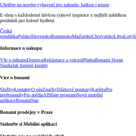
Ušetřete na novém vybavení pro zahradu, balkon i terasu
E-shop s každodenní dávkou (s)nové inspirace a nejširší nabídkou
produktů pro krásné bydlení.
Česká
republika
Polsko
Slovensko
Rumunsko
Maďarsko
Chorvatsko
Litva
Lotyš
Informace o nákupu
Vše o nákupu
Doprava
Reklamace a vrácení
Platba
Bonami Home
Studia
Jak fungují kredity
Více o bonami
Služby
Kontakty
O nás
Značky
Dárkové poukazy
Kariéra
Pro
profesionály
Pro média
Affiliate program
Nová mobilní
aplikace
BonamiStar
Bonami prodejny v Praze
Stáhněte si Mobilní aplikaci