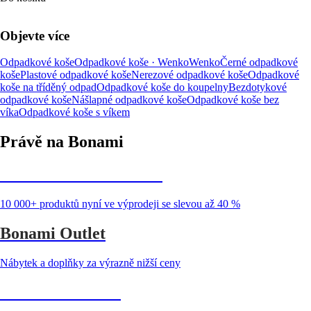
Objevte více
Odpadkové koše
Odpadkové koše · Wenko
Wenko
Černé odpadkové
koše
Plastové odpadkové koše
Nerezové odpadkové koše
Odpadkové
koše na tříděný odpad
Odpadkové koše do koupelny
Bezdotykové
odpadkové koše
Nášlapné odpadkové koše
Odpadkové koše bez
víka
Odpadkové koše s víkem
Právě na Bonami
Summer Sale až -40 %
10 000+ produktů nyní ve výprodeji se slevou až 40 %
Bonami Outlet
Nábytek a doplňky za výrazně nižší ceny
Zahrada ve slevě