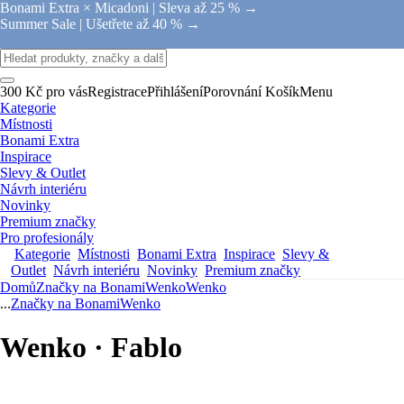
Bonami Extra × Micadoni |
Sleva až 25 % →
Summer Sale |
Ušetřete až 40 % →
300 Kč pro vás
Registrace
Přihlášení
Porovnání
Košík
Menu
Kategorie
Místnosti
Bonami Extra
Inspirace
Slevy & Outlet
Návrh interiéru
Novinky
Premium značky
Pro profesionály
Kategorie
Místnosti
Bonami Extra
Inspirace
Slevy &
Outlet
Návrh interiéru
Novinky
Premium značky
Domů
Značky na Bonami
Wenko
Wenko
...
Značky na Bonami
Wenko
Wenko · Fablo