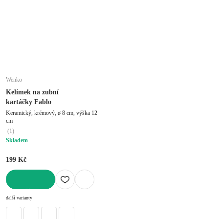
Wenko
Kelímek na zubní
kartáčky Fablo
Keramický, krémový, ø 8 cm, výška 12
cm
(
1
)
Skladem
199 Kč
DO KOŠÍKU
další varianty