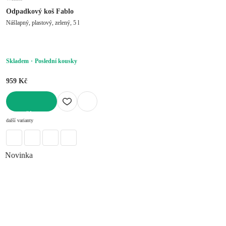
Odpadkový koš Fablo
Nášlapný, plastový, zelený, 5 l
Skladem
Poslední kousky
959 Kč
DO KOŠÍKU
další varianty
Novinka