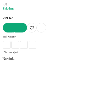
(
1
)
Skladem
299 Kč
DO KOŠÍKU
další varianty
Na prodejně
Novinka