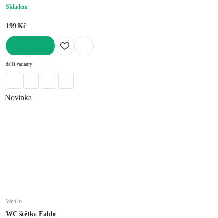
Skladem
199 Kč
DO KOŠÍKU
další varianty
Novinka
Wenko
WC štětka Fablo