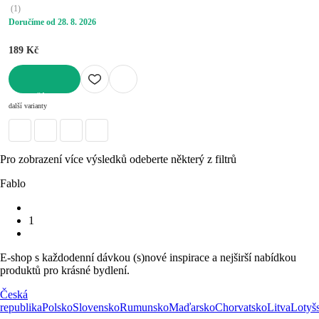
(
1
)
Doručíme od 28. 8. 2026
189 Kč
DO KOŠÍKU
další varianty
Pro zobrazení více výsledků odeberte některý z filtrů
Fablo
1
E-shop s každodenní dávkou (s)nové inspirace a nejširší nabídkou
produktů pro krásné bydlení.
Česká
republika
Polsko
Slovensko
Rumunsko
Maďarsko
Chorvatsko
Litva
Lotyš