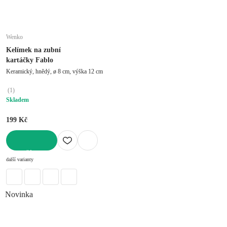
Wenko
Kelímek na zubní
kartáčky Fablo
Keramický, hnědý, ø 8 cm, výška 12 cm
(
1
)
Skladem
199 Kč
DO KOŠÍKU
další varianty
Novinka