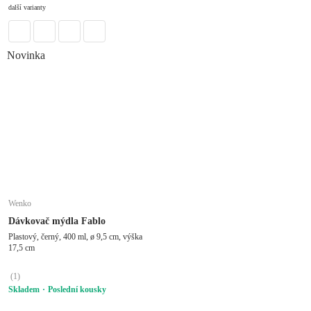
další varianty
Novinka
Wenko
Dávkovač mýdla Fablo
Plastový, černý, 400 ml, ø 9,5 cm, výška
17,5 cm
(
1
)
Skladem
Poslední kousky