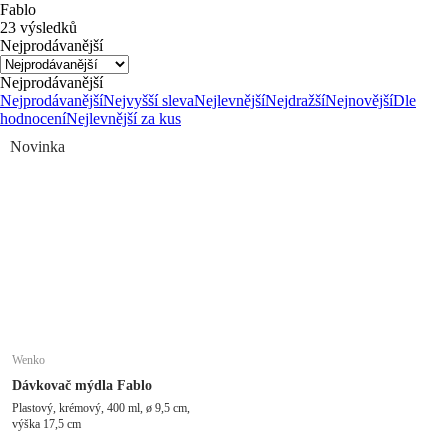
Fablo
23 výsledků
Nejprodávanější
Nejprodávanější
Nejprodávanější
Nejvyšší sleva
Nejlevnější
Nejdražší
Nejnovější
Dle
hodnocení
Nejlevnější za kus
Novinka
Wenko
Dávkovač mýdla Fablo
Plastový, krémový, 400 ml, ø 9,5 cm,
výška 17,5 cm