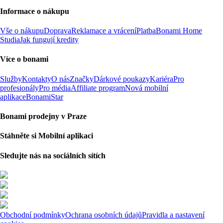
Informace o nákupu
Vše o nákupu
Doprava
Reklamace a vrácení
Platba
Bonami Home
Studia
Jak fungují kredity
Více o bonami
Služby
Kontakty
O nás
Značky
Dárkové poukazy
Kariéra
Pro
profesionály
Pro média
Affiliate program
Nová mobilní
aplikace
BonamiStar
Bonami prodejny v Praze
Stáhněte si Mobilní aplikaci
Sledujte nás na sociálních sítích
Obchodní podmínky
Ochrana osobních údajů
Pravidla a nastavení