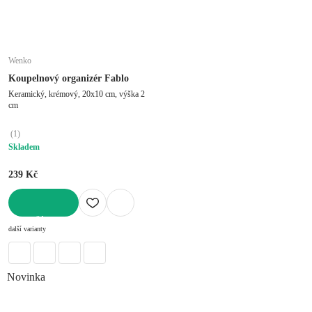
Wenko
Koupelnový organizér Fablo
Keramický, krémový, 20x10 cm, výška 2
cm
(
1
)
Skladem
239 Kč
DO KOŠÍKU
další varianty
Novinka