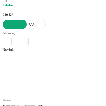
(
1
)
Skladem
249 Kč
DO KOŠÍKU
další varianty
Novinka
Wenko