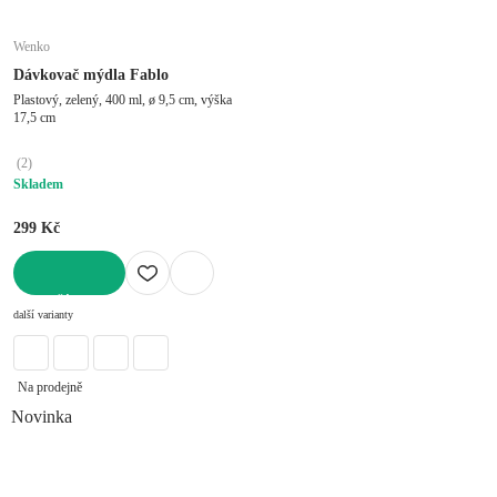
Wenko
Dávkovač mýdla Fablo
Plastový, zelený, 400 ml, ø 9,5 cm, výška
17,5 cm
(
2
)
Skladem
299 Kč
DO KOŠÍKU
další varianty
Na prodejně
Novinka