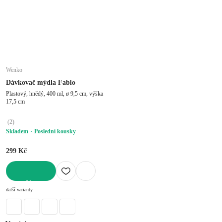
Wenko
Dávkovač mýdla Fablo
Plastový, hnědý, 400 ml, ø 9,5 cm, výška
17,5 cm
(
2
)
Skladem
Poslední kousky
299 Kč
DO KOŠÍKU
další varianty