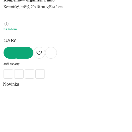
Koupelnový organizér Fablo
Keramický, hnědý, 20x10 cm, výška 2 cm
(
1
)
Skladem
249 Kč
DO KOŠÍKU
další varianty
Novinka