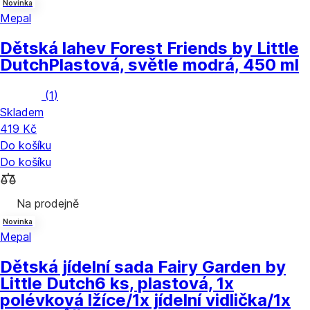
Novinka
Mepal
Dětská lahev Forest Friends by Little
Dutch
Plastová, světle modrá, 450 ml
(
1
)
Skladem
419 Kč
Do košíku
Do košíku
Na prodejně
Novinka
Mepal
Dětská jídelní sada Fairy Garden by
Little Dutch
6 ks, plastová, 1x
polévková lžíce/1x jídelní vidlička/1x