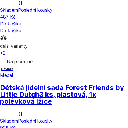
(
1
)
Skladem
Poslední kousky
487 Kč
Do košíku
Do košíku
další varianty
+2
Na prodejně
Novinka
Mepal
Dětská jídelní sada Forest Friends by
Little Dutch
3 ks, plastová, 1x
polévková lžíce
(
1
)
Skladem
Poslední kousky
909 Kč