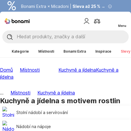
Bonami Extra × Micadoni |
Summer Sale |
Ušetřete až 40 % →
Sleva až 25 % →
Menu
Kategorie
Místnosti
Bonami Extra
Inspirace
Slevy
Domů
Místnosti
Kuchyně a jídelna
Kuchyně a
jídelna
...
Místnosti
Kuchyně a jídelna
Kuchyně a jídelna s motivem rostlin
Stolní nádobí a servírování
Nádobí na nápoje