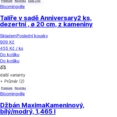
Premium
Novinka
sada 2 ks
Bloomingville
Talíře v sadě Anniversary
2 ks,
dezertní , ø 20 cm, z kameniny
Skladem
Poslední kousky
909 Kč
455 Kč / ks
Do košíku
Do košíku
další varianty
+ Průměr (2)
Premium
Novinka
Bloomingville
Džbán Maxima
Kameninový,
bílý/modrý, 1,465 l