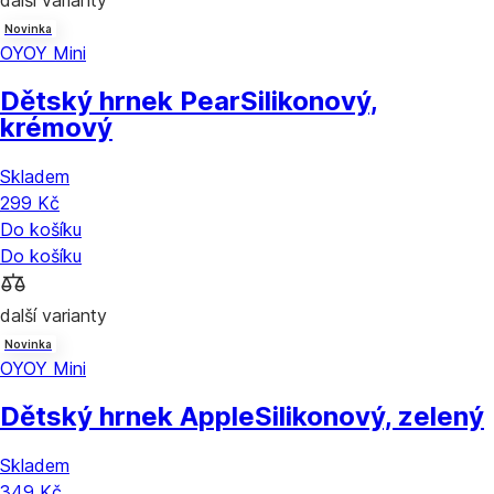
další varianty
Novinka
OYOY Mini
Dětský hrnek Pear
Silikonový,
krémový
Skladem
299 Kč
Do košíku
Do košíku
další varianty
Novinka
OYOY Mini
Dětský hrnek Apple
Silikonový, zelený
Skladem
349 Kč