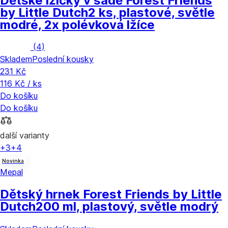
Dětské lžičky v sadě Forest Friends
by Little Dutch
2 ks, plastové, světle
modré, 2x polévková lžíce
(
4
)
Skladem
Poslední kousky
231 Kč
116 Kč / ks
Do košíku
Do košíku
další varianty
+3
+4
Novinka
Mepal
Dětský hrnek Forest Friends by Little
Dutch
200 ml, plastový, světle modrý