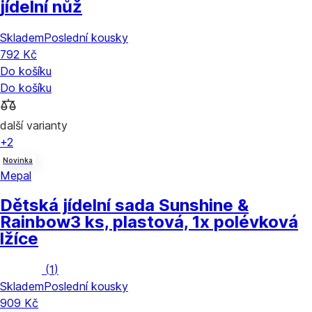
jídelní nůž
Skladem
Poslední kousky
792 Kč
Do košíku
Do košíku
další varianty
+2
Novinka
Mepal
Dětská jídelní sada Sunshine &
Rainbow
3 ks, plastová, 1x polévková
lžíce
(
1
)
Skladem
Poslední kousky
909 Kč