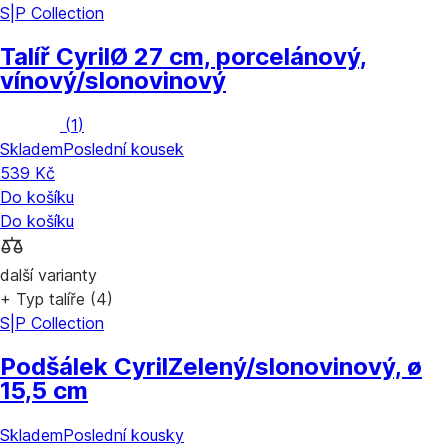
S|P Collection
Talíř Cyril
Ø 27 cm, porcelánový,
vínový/slonovinový
(
1
)
Skladem
Poslední kousek
539 Kč
Do košíku
Do košíku
další varianty
+ Typ talíře (4)
S|P Collection
Podšálek Cyril
Zelený/slonovinový, ø
15,5 cm
Skladem
Poslední kousky