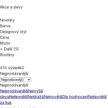
Akce a slevy
Novinky
Barva
Designový styl
Cena
Motiv
+ Další (5)
Rostliny
415 výsledků
Nejprodávanější
Nejprodávanější
Nejprodávanější
Nejvyšší
sleva
Nejlevnější
Nejdražší
Nejnovější
Dle hodnocení
Nejlevnější
za kus