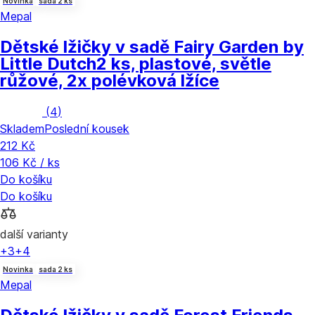
Novinka
sada 2 ks
Mepal
Dětské lžičky v sadě Fairy Garden by
Little Dutch
2 ks, plastové, světle
růžové, 2x polévková lžíce
(
4
)
Skladem
Poslední kousek
212 Kč
106 Kč / ks
Do košíku
Do košíku
další varianty
+3
+4
Novinka
sada 2 ks
Mepal