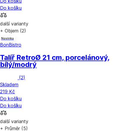
Do košíku
Do košíku
další varianty
+ Objem (2)
Novinka
BonBistro
Talíř Retro
Ø 21 cm, porcelánový,
bílý/modrý
(
2
)
Skladem
219 Kč
Do košíku
Do košíku
další varianty
+ Průměr (5)