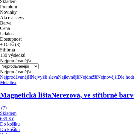
Skladem
Premium
Novinky
Akce a slevy
Barva
Cena
Událost
Dostupnost
+ Další (3)
Stříbrná
130 výsledků
Nejprodávanější
Nejprodávanější
Nejprodávanější
Nejvyšší sleva
Nejlevnější
Nejdražší
Nejnovější
Dle hod
Metaltex
Magnetická lišta
Nerezová, ve stříbrné barv
(
7
)
Skladem
639 Kč
Do košíku
Do košíku