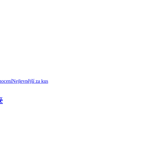
nocení
Nejlevnější za kus
ě