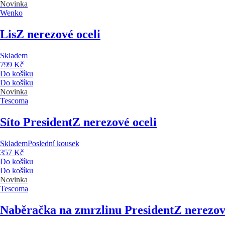
Novinka
Wenko
Lis
Z nerezové oceli
Skladem
799 Kč
Do košíku
Do košíku
Novinka
Tescoma
Síto President
Z nerezové oceli
Skladem
Poslední kousek
357 Kč
Do košíku
Do košíku
Novinka
Tescoma
Naběračka na zmrzlinu President
Z nerezov