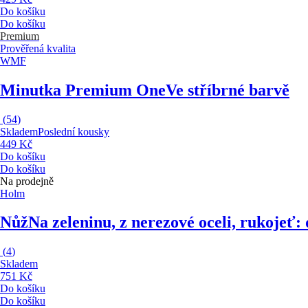
Do košíku
Do košíku
Premium
Prověřená kvalita
WMF
Minutka Premium One
Ve stříbrné barvě
(
54
)
Skladem
Poslední kousky
449 Kč
Do košíku
Do košíku
Na prodejně
Holm
Nůž
Na zeleninu, z nerezové oceli, rukojeť:
(
4
)
Skladem
751 Kč
Do košíku
Do košíku