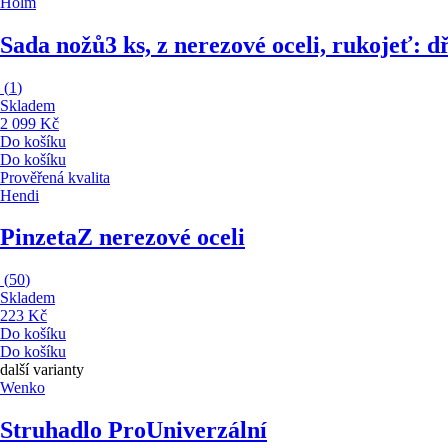
Holm
Sada nožů
3 ks, z nerezové oceli, rukojeť: d
(
1
)
Skladem
2 099 Kč
Do košíku
Do košíku
Prověřená kvalita
Hendi
Pinzeta
Z nerezové oceli
(
50
)
Skladem
223 Kč
Do košíku
Do košíku
další varianty
Wenko
Struhadlo Pro
Univerzální