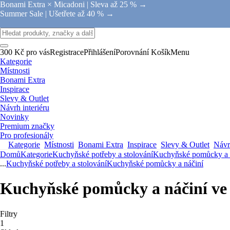
Bonami Extra × Micadoni |
Sleva až 25 % →
Summer Sale |
Ušetřete až 40 % →
300 Kč pro vás
Registrace
Přihlášení
Porovnání
Košík
Menu
Kategorie
Místnosti
Bonami Extra
Inspirace
Slevy & Outlet
Návrh interiéru
Novinky
Premium značky
Pro profesionály
Kategorie
Místnosti
Bonami Extra
Inspirace
Slevy & Outlet
Návrh
Domů
Kategorie
Kuchyňské potřeby a stolování
Kuchyňské pomůcky a 
...
Kuchyňské potřeby a stolování
Kuchyňské pomůcky a náčiní
Kuchyňské pomůcky a náčiní ve 
Filtry
1