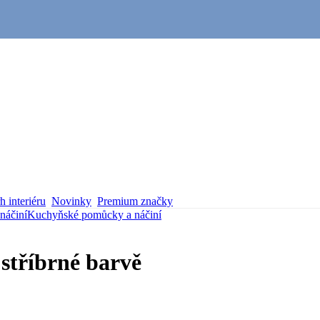
 interiéru
Novinky
Premium značky
náčiní
Kuchyňské pomůcky a náčiní
stříbrné barvě