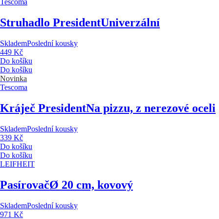
Tescoma
Struhadlo President
Univerzální
Skladem
Poslední kousky
449 Kč
Do košíku
Do košíku
Novinka
Tescoma
Kráječ President
Na pizzu, z nerezové oceli
Skladem
Poslední kousky
339 Kč
Do košíku
Do košíku
LEIFHEIT
Pasírovač
Ø 20 cm, kovový
Skladem
Poslední kousky
971 Kč