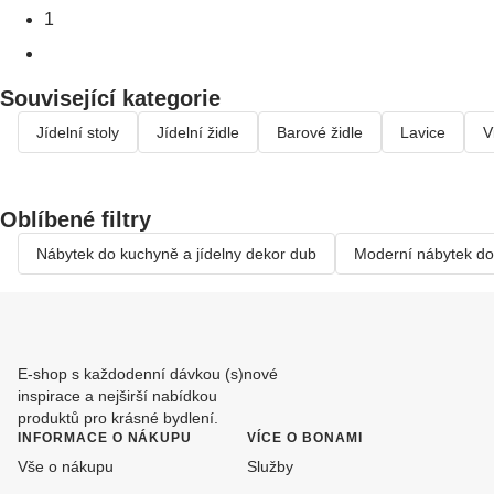
1
Související kategorie
Jídelní stoly
Jídelní židle
Barové židle
Lavice
V
Oblíbené filtry
Nábytek do kuchyně a jídelny dekor dub
Moderní nábytek do
E-shop s každodenní dávkou (s)nové
inspirace a nejširší nabídkou
produktů pro krásné bydlení.
INFORMACE O NÁKUPU
VÍCE O BONAMI
Vše o nákupu
Služby