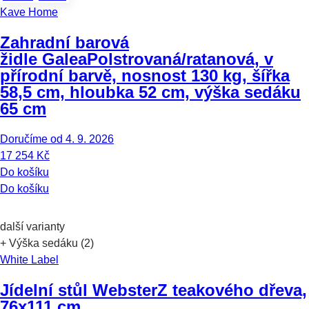
Kave Home
Zahradní barová
židle Galea
Polstrovaná/ratanová, v
přírodní barvě, nosnost 130 kg, šířka
58,5 cm, hloubka 52 cm, výška sedáku
65 cm
Doručíme od 4. 9. 2026
17 254 Kč
Do košíku
Do košíku
další varianty
+ Výška sedáku (2)
White Label
Jídelní stůl Webster
Z teakového dřeva,
76x111 cm