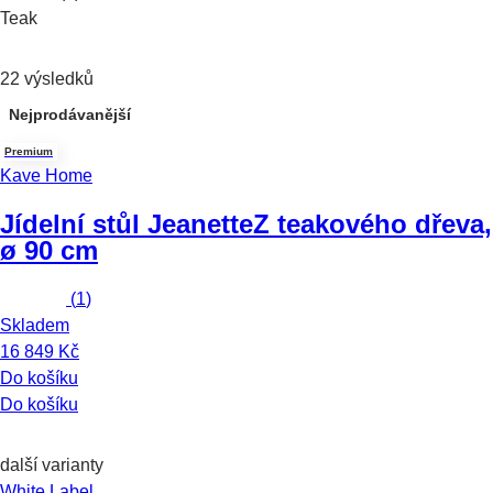
Teak
22 výsledků
Nejprodávanější
Premium
Kave Home
Jídelní stůl Jeanette
Z teakového dřeva,
ø 90 cm
(
1
)
Skladem
16 849 Kč
Do košíku
Do košíku
další varianty
White Label