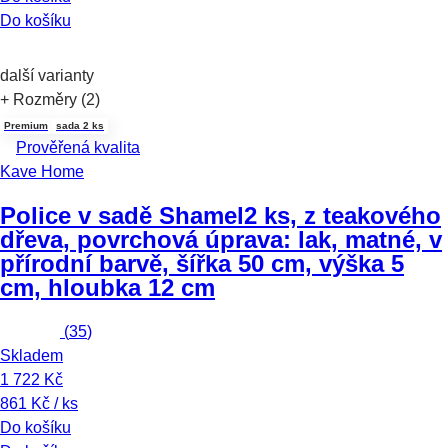
Do košíku
další varianty
+ Rozměry (2)
Premium
sada 2 ks
Prověřená kvalita
Kave Home
Police v sadě Shamel
2 ks, z teakového
dřeva, povrchová úprava: lak, matné, v
přírodní barvě, šířka 50 cm, výška 5
cm, hloubka 12 cm
(
35
)
Skladem
1 722 Kč
861 Kč / ks
Do košíku