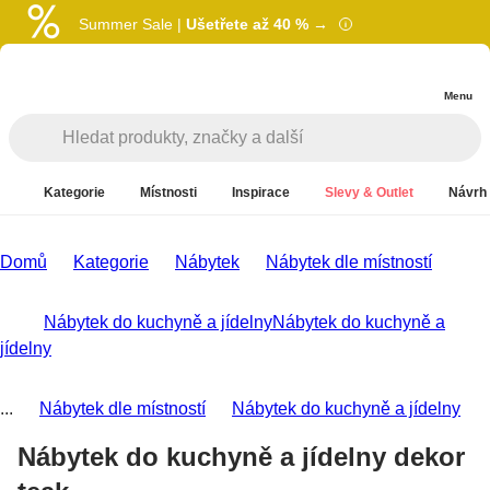
Summer Sale |
Ušetřete až 40 % →
Menu
Kategorie
Místnosti
Inspirace
Slevy & Outlet
Návrh 
Domů
Kategorie
Nábytek
Nábytek dle místností
Nábytek do kuchyně a jídelny
Nábytek do kuchyně a
jídelny
...
Nábytek dle místností
Nábytek do kuchyně a jídelny
Nábytek do kuchyně a jídelny dekor