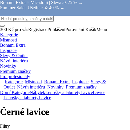
Bonami Extra × Micadoni |
Sleva až 25 % →
Summer Sale |
Ušetřete až 40 % →
300 Kč pro vás
Registrace
Přihlášení
Porovnání
Košík
Menu
Kategorie
Místnosti
Bonami Extra
Inspirace
Slevy & Outlet
Návrh interiéru
Novinky
Premium značky
Pro profesionály
Kategorie
Místnosti
Bonami Extra
Inspirace
Slevy &
Outlet
Návrh interiéru
Novinky
Premium značky
Domů
Kategorie
Nábytek
Lenošky a taburety
Lavice
Lavice
...
Lenošky a taburety
Lavice
Černé lavice
Filtry