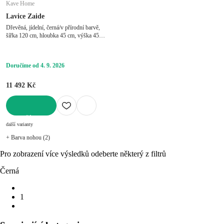
Kave Home
Lavice Zaide
Dřevěná, jídelní, černá/v přírodní barvě,
šířka 120 cm, hloubka 45 cm, výška 45
cm
Doručíme od 4. 9. 2026
11 492 Kč
DO KOŠÍKU
další varianty
+ Barva nohou (2)
Pro zobrazení více výsledků odeberte některý z filtrů
Černá
1