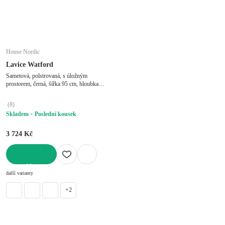
House Nordic
Lavice Watford
Sametová, polstrovaná, s úložným
prostorem, černá, šířka 95 cm, hloubka
36,5 cm, výška 46 cm
(
8
)
Skladem
Poslední kousek
3 724 Kč
DO KOŠÍKU
další varianty
+2