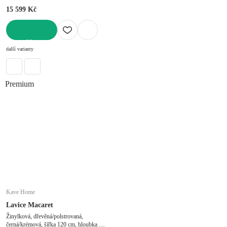
15 599 Kč
DO KOŠÍKU
další varianty
Premium
Kave Home
Lavice Macaret
Žinylková, dřevěná/polstrovaná,
černá/krémová, šířka 120 cm, hloubka 38