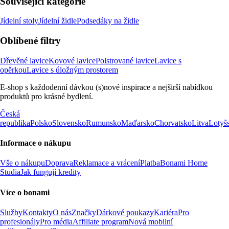
Související kategorie
Jídelní stoly
Jídelní židle
Podsedáky na židle
Oblíbené filtry
Dřevěné lavice
Kovové lavice
Polstrované lavice
Lavice s
opěrkou
Lavice s úložným prostorem
E-shop s každodenní dávkou (s)nové inspirace a nejširší nabídkou
produktů pro krásné bydlení.
Česká
republika
Polsko
Slovensko
Rumunsko
Maďarsko
Chorvatsko
Litva
Lotyš
Informace o nákupu
Vše o nákupu
Doprava
Reklamace a vrácení
Platba
Bonami Home
Studia
Jak fungují kredity
Více o bonami
Služby
Kontakty
O nás
Značky
Dárkové poukazy
Kariéra
Pro
profesionály
Pro média
Affiliate program
Nová mobilní