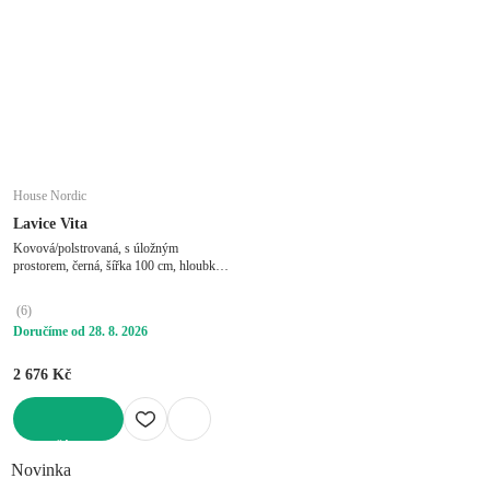
House Nordic
Lavice Vita
Kovová/polstrovaná, s úložným
prostorem, černá, šířka 100 cm, hloubka
36 cm, výška 48,5 cm
(
6
)
Doručíme od 28. 8. 2026
2 676 Kč
DO KOŠÍKU
Novinka