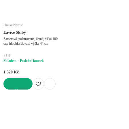
House Nordic
Lavice Skiby
Sametová, polstrovaná, černá, šířka 100
cm, hloubka 35 cm, výška 44 cm
(
11
)
Skladem
Poslední kousek
1 520 Kč
DO KOŠÍKU