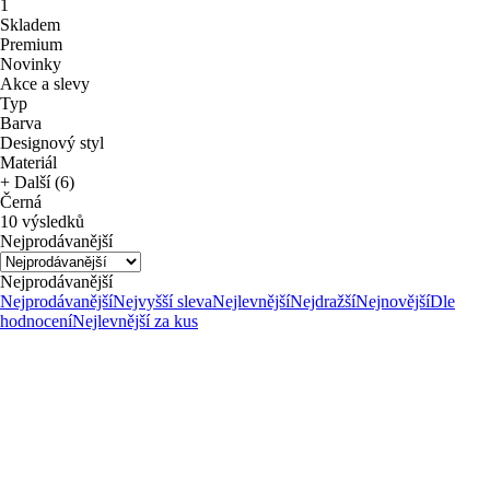
1
Skladem
Premium
Novinky
Akce a slevy
Typ
Barva
Designový styl
Materiál
+ Další (6)
Černá
10 výsledků
Nejprodávanější
Nejprodávanější
Nejprodávanější
Nejvyšší sleva
Nejlevnější
Nejdražší
Nejnovější
Dle
hodnocení
Nejlevnější za kus