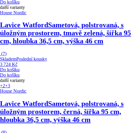
Do košíku
další varianty
House Nordic
Lavice Watford
Sametová, polstrovaná, s
úložným prostorem, tmavě zelená, šířka 95
cm, hloubka 36,5 cm, výška 46 cm
(
7
)
Skladem
Poslední kousky
3 724 Kč
Do košíku
Do košíku
další varianty
+2
+3
House Nordic
Lavice Watford
Sametová, polstrovaná, s
úložným prostorem, černá, šířka 95 cm,
hloubka 36,5 cm, výška 46 cm
(
8
)