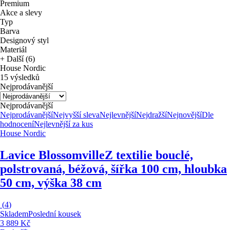
Premium
Akce a slevy
Typ
Barva
Designový styl
Materiál
+ Další (6)
House Nordic
15 výsledků
Nejprodávanější
Nejprodávanější
Nejprodávanější
Nejvyšší sleva
Nejlevnější
Nejdražší
Nejnovější
Dle
hodnocení
Nejlevnější za kus
House Nordic
Lavice Blossomville
Z textilie bouclé,
polstrovaná, béžová, šířka 100 cm, hloubka
50 cm, výška 38 cm
(
4
)
Skladem
Poslední kousek
3 889 Kč