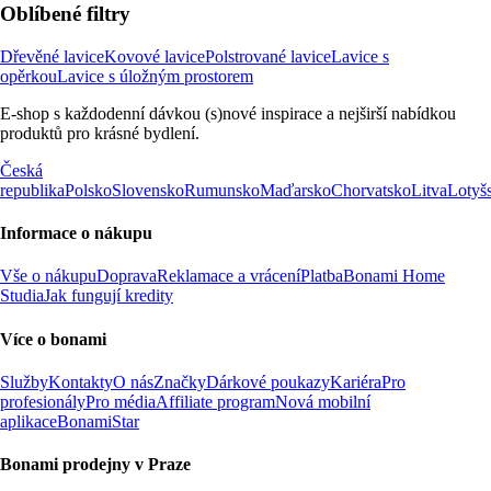
Oblíbené filtry
Dřevěné lavice
Kovové lavice
Polstrované lavice
Lavice s
opěrkou
Lavice s úložným prostorem
E-shop s každodenní dávkou (s)nové inspirace a nejširší nabídkou
produktů pro krásné bydlení.
Česká
republika
Polsko
Slovensko
Rumunsko
Maďarsko
Chorvatsko
Litva
Lotyš
Informace o nákupu
Vše o nákupu
Doprava
Reklamace a vrácení
Platba
Bonami Home
Studia
Jak fungují kredity
Více o bonami
Služby
Kontakty
O nás
Značky
Dárkové poukazy
Kariéra
Pro
profesionály
Pro média
Affiliate program
Nová mobilní
aplikace
BonamiStar
Bonami prodejny v Praze