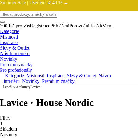
Summer Sale |
Ušetřete až 40 % →
300 Kč pro vás
Registrace
Přihlášení
Porovnání
Košík
Menu
Kategorie
Místnosti
Inspirace
Slevy & Outlet
Návrh interiéru
Novinky
Premium značky
Pro profesionály
Kategorie
Místnosti
Inspirace
Slevy & Outlet
Návrh
interiéru
Novinky
Premium značky
...
Lenošky a taburety
Lavice
Lavice · House Nordic
Filtry
1
Skladem
Novinky