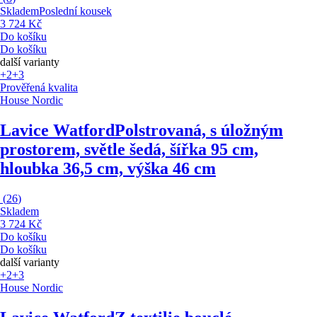
Skladem
Poslední kousek
3 724 Kč
Do košíku
Do košíku
další varianty
+2
+3
Prověřená kvalita
House Nordic
Lavice Watford
Polstrovaná, s úložným
prostorem, světle šedá, šířka 95 cm,
hloubka 36,5 cm, výška 46 cm
(
26
)
Skladem
3 724 Kč
Do košíku
Do košíku
další varianty
+2
+3
House Nordic