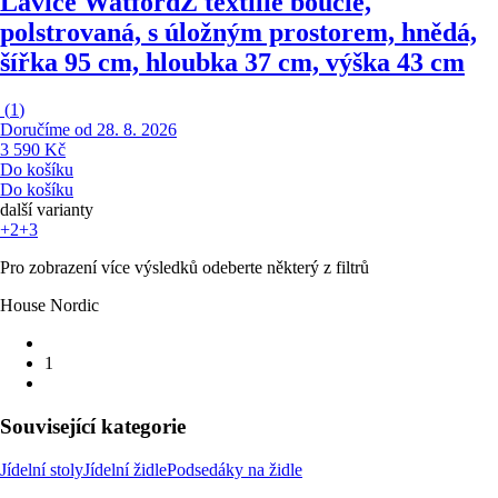
Lavice Watford
Z textilie bouclé,
polstrovaná, s úložným prostorem, hnědá,
šířka 95 cm, hloubka 37 cm, výška 43 cm
(
1
)
Doručíme od 28. 8. 2026
3 590 Kč
Do košíku
Do košíku
další varianty
+2
+3
Pro zobrazení více výsledků odeberte některý z filtrů
House Nordic
1
Související kategorie
Jídelní stoly
Jídelní židle
Podsedáky na židle