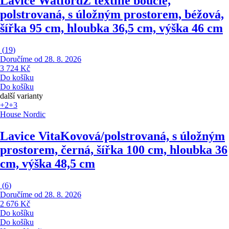
Lavice Watford
Z textilie bouclé,
polstrovaná, s úložným prostorem, béžová,
šířka 95 cm, hloubka 36,5 cm, výška 46 cm
(
19
)
Doručíme od 28. 8. 2026
3 724 Kč
Do košíku
Do košíku
další varianty
+2
+3
House Nordic
Lavice Vita
Kovová/polstrovaná, s úložným
prostorem, černá, šířka 100 cm, hloubka 36
cm, výška 48,5 cm
(
6
)
Doručíme od 28. 8. 2026
2 676 Kč
Do košíku
Do košíku