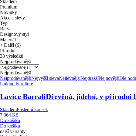
Skladem
Premium
Novinky
Akce a slevy
Typ
Barva
Designový styl
Materiál
+ Další (6)
Přírodní
38 výsledků
Nejprodávanější
Nejprodávanější
Nejprodávanější
Nejvyšší sleva
Nejlevnější
Nejdražší
Nejnovější
Dle hod
Unique Furniture
Lavice Barrali
Dřevěná, jídelní, v přírodní
Skladem
Poslední kousek
7 064 Kč
Do košíku
Do košíku
další varianty