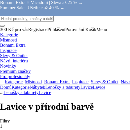
Bonami Extra × Micadoni |
Sleva až 25 % →
Summer Sale |
Ušetřete až 40 % →
300 Kč pro vás
Registrace
Přihlášení
Porovnání
Košík
Menu
Kategorie
Místnosti
Bonami Extra
Inspirace
Slevy & Outlet
Návrh interiéru
Novinky
Premium značky
Pro profesionály
Kategorie
Místnosti
Bonami Extra
Inspirace
Slevy & Outlet
Návrh
Domů
Kategorie
Nábytek
Lenošky a taburety
Lavice
Lavice
...
Lenošky a taburety
Lavice
Lavice v přírodní barvě
Filtry
1