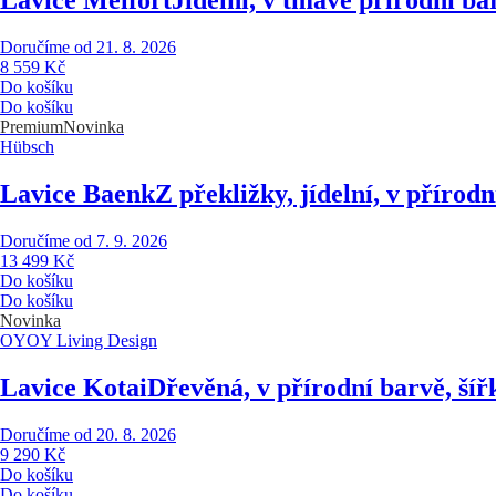
Lavice Melfort
Jídelní, v tmavě přírodní ba
Doručíme od 21. 8. 2026
8 559 Kč
Do košíku
Do košíku
Premium
Novinka
Hübsch
Lavice Baenk
Z překližky, jídelní, v přírod
Doručíme od 7. 9. 2026
13 499 Kč
Do košíku
Do košíku
Novinka
OYOY Living Design
Lavice Kotai
Dřevěná, v přírodní barvě, ší
Doručíme od 20. 8. 2026
9 290 Kč
Do košíku
Do košíku