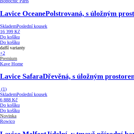
Bobochic Paris
Lavice Oceane
Polstrovaná, s úložným prost
Skladem
Poslední kousek
16 399 Kč
Do košíku
Do košíku
další varianty
+2
Premium
Kave Home
Lavice Safara
Dřevěná, s úložným prostorem
(
1
)
Skladem
Poslední kousek
6 888 Kč
Do košíku
Do košíku
Novinka
Rowico