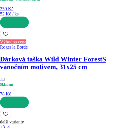
259 Kč
52 Kč / ks
DO KOŠÍKU
Výhodná cena
Roger la Borde
Dárková taška Wild Winter Forest
S
vánočním motivem, 31x25 cm
(
1
)
Skladem
78 Kč
DO KOŠÍKU
další varianty
+3
+4