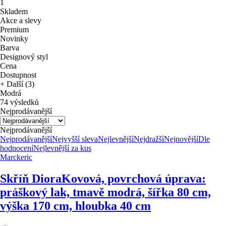
1
Skladem
Akce a slevy
Premium
Novinky
Barva
Designový styl
Cena
Dostupnost
+ Další (3)
Modrá
74 výsledků
Nejprodávanější
Nejprodávanější
Nejprodávanější
Nejvyšší sleva
Nejlevnější
Nejdražší
Nejnovější
Dle
hodnocení
Nejlevnější za kus
Marckeric
Skříň Diora
Kovová, povrchová úprava:
práškový lak, tmavě modrá, šířka 80 cm,
výška 170 cm, hloubka 40 cm