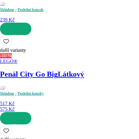
(
2
)
Skladem
Poslední kousek
239 Kč
DO KOŠÍKU
další varianty
-10 %
LEGO®
Penál City Go Big
Látkový
(
3
)
Skladem
Poslední kousky
517 Kč
575 Kč
DO KOŠÍKU