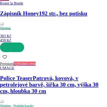
Roger la Borde
Zápisník Honey
192 str., bez potisku
(
2
)
Skladem
383 Kč
459 Kč
DO KOŠÍKU
Premium
Výhodná cena
UMAGE
Police Teaser
Patrová, kovová, v
petrolejové barvě, šířka 30 cm, výška 30
cm, hloubka 30 cm
(
1
)
Skladem
Poslední kousky