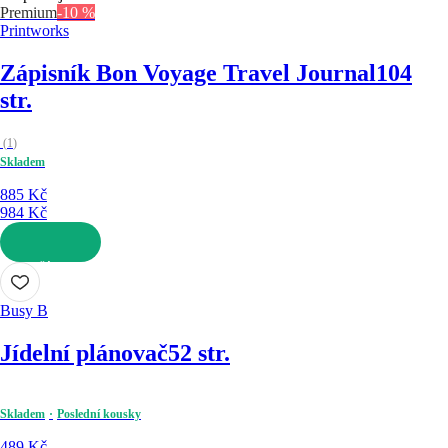
Premium
-10 %
Printworks
Zápisník Bon Voyage Travel Journal
104
str.
(
1
)
Skladem
885 Kč
984 Kč
DO KOŠÍKU
Busy B
Jídelní plánovač
52 str.
Skladem
Poslední kousky
489 Kč