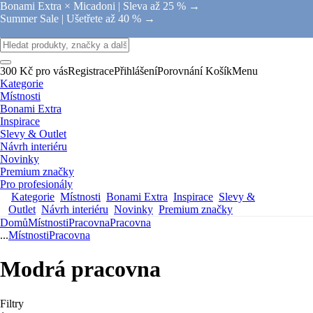
Bonami Extra × Micadoni |
Sleva až 25 % →
Summer Sale |
Ušetřete až 40 % →
300 Kč pro vás
Registrace
Přihlášení
Porovnání
Košík
Menu
Kategorie
Místnosti
Bonami Extra
Inspirace
Slevy & Outlet
Návrh interiéru
Novinky
Premium značky
Pro profesionály
Kategorie
Místnosti
Bonami Extra
Inspirace
Slevy &
Outlet
Návrh interiéru
Novinky
Premium značky
Domů
Místnosti
Pracovna
Pracovna
...
Místnosti
Pracovna
Modrá pracovna
Filtry