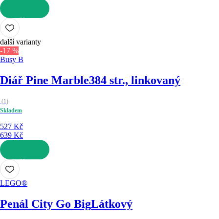
DO KOŠÍKU
další varianty
-17 %
Busy B
Diář Pine Marble
384 str., linkovaný
(
1
)
Skladem
527 Kč
639 Kč
DO KOŠÍKU
LEGO®
Penál City Go Big
Látkový