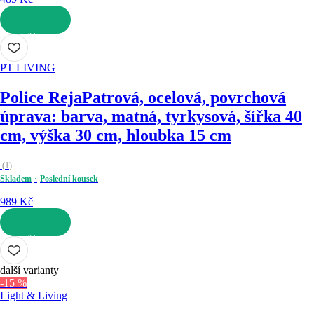
DO KOŠÍKU
PT LIVING
Police Reja
Patrová, ocelová, povrchová
úprava: barva, matná, tyrkysová, šířka 40
cm, výška 30 cm, hloubka 15 cm
(
1
)
Skladem
Poslední kousek
989 Kč
DO KOŠÍKU
další varianty
-15 %
Light & Living