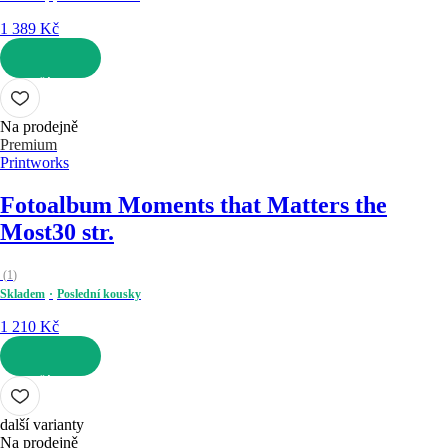
1 389 Kč
DO KOŠÍKU
Na prodejně
Premium
Printworks
Fotoalbum Moments that Matters the
Most
30 str.
(
1
)
Skladem
Poslední kousky
1 210 Kč
DO KOŠÍKU
další varianty
Na prodejně