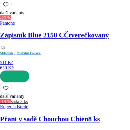
DO KOŠÍKU
další varianty
-20 %
Pantone
Zápisník Blue 2150 C
Čtverečkovaný
(
2
)
Skladem
Poslední kousek
511 Kč
639 Kč
DO KOŠÍKU
další varianty
-19 %
sada 8 ks
Roger la Borde
Přání v sadě Chouchou Chien
8 ks