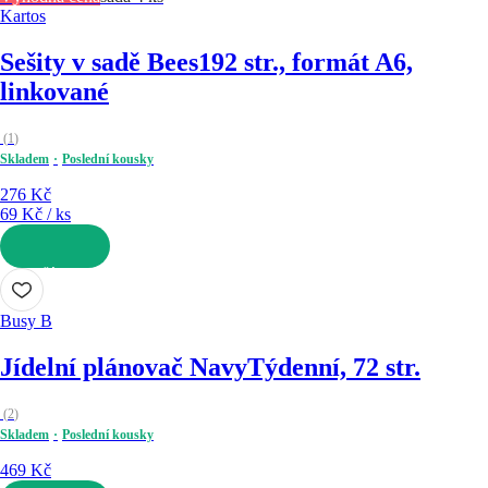
Kartos
Sešity v sadě Bees
192 str., formát A6,
linkované
(
1
)
Skladem
Poslední kousky
276 Kč
69 Kč / ks
DO KOŠÍKU
Busy B
Jídelní plánovač Navy
Týdenní, 72 str.
(
2
)
Skladem
Poslední kousky
469 Kč