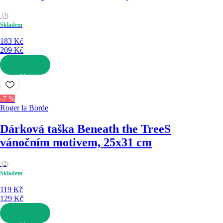
(
3
)
Skladem
183 Kč
209 Kč
DO KOŠÍKU
-7 %
Roger la Borde
Dárková taška Beneath the Tree
S
vánočním motivem, 25x31 cm
(
2
)
Skladem
119 Kč
129 Kč