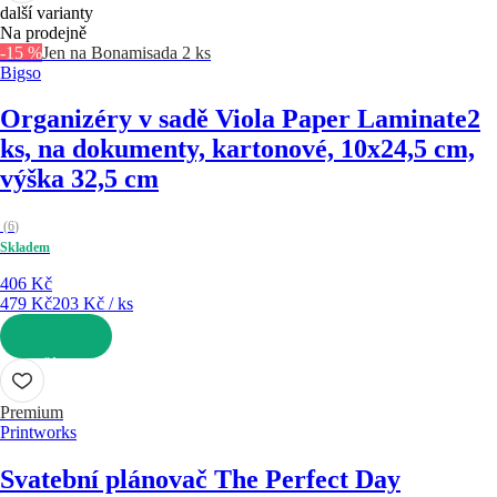
další varianty
Na prodejně
-15 %
Jen na Bonami
sada 2 ks
Bigso
Organizéry v sadě Viola Paper Laminate
2
ks, na dokumenty, kartonové, 10x24,5 cm,
výška 32,5 cm
(
6
)
Skladem
406 Kč
479 Kč
203 Kč / ks
DO KOŠÍKU
Premium
Printworks
Svatební plánovač The Perfect Day