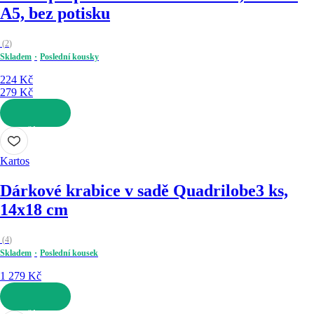
A5, bez potisku
(
2
)
Skladem
Poslední kousky
224 Kč
279 Kč
DO KOŠÍKU
Kartos
Dárkové krabice v sadě Quadrilobe
3 ks,
14x18 cm
(
4
)
Skladem
Poslední kousek
1 279 Kč