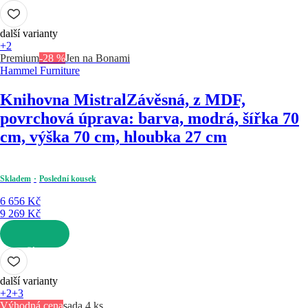
DO KOŠÍKU
další varianty
+2
Premium
-28 %
Jen na Bonami
Hammel Furniture
Knihovna Mistral
Závěsná, z MDF,
povrchová úprava: barva, modrá, šířka 70
cm, výška 70 cm, hloubka 27 cm
Skladem
Poslední kousek
6 656 Kč
9 269 Kč
DO KOŠÍKU
další varianty
+2
+3
Výhodná cena
sada 4 ks