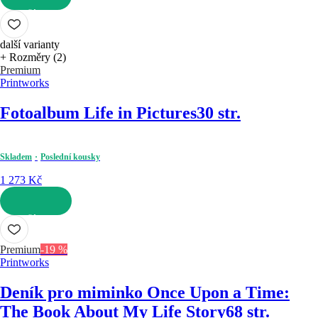
DO KOŠÍKU
další varianty
+ Rozměry (2)
Premium
Printworks
Fotoalbum Life in Pictures
30 str.
Skladem
Poslední kousky
1 273 Kč
DO KOŠÍKU
Premium
-19 %
Printworks
Deník pro miminko Once Upon a Time:
The Book About My Life Story
68 str.