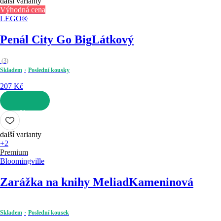
další varianty
Výhodná cena
LEGO®
Penál City Go Big
Látkový
(
3
)
Skladem
Poslední kousky
207 Kč
DO KOŠÍKU
další varianty
+2
Premium
Bloomingville
Zarážka na knihy Meliad
Kameninová
Skladem
Poslední kousek