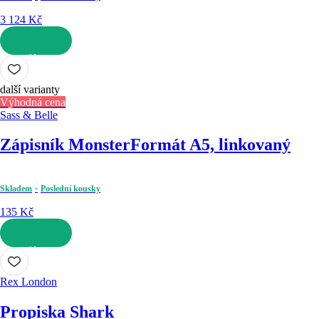
3 124 Kč
DO KOŠÍKU
další varianty
Výhodná cena
Sass & Belle
Zápisník Monster
Formát A5, linkovaný
Skladem
Poslední kousky
135 Kč
DO KOŠÍKU
Rex London
Propiska Shark