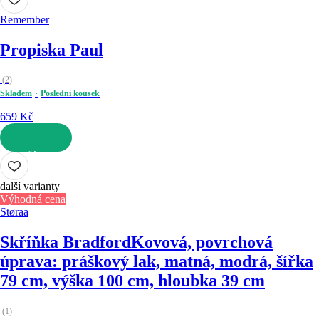
Remember
Propiska Paul
(
2
)
Skladem
Poslední kousek
659 Kč
DO KOŠÍKU
další varianty
Výhodná cena
Støraa
Skříňka Bradford
Kovová, povrchová
úprava: práškový lak, matná, modrá, šířka
79 cm, výška 100 cm, hloubka 39 cm
(
1
)