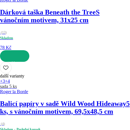
Dárková taška Beneath the Tree
S
vánočním motivem, 31x25 cm
(
13
)
Skladem
78 Kč
DO KOŠÍKU
další varianty
+3
+4
sada 5 ks
Roger la Borde
Balicí papíry v sadě Wild Wood Hideaway
5
ks, s vánočním motivem, 69,5x48,5 cm
(
4
)
Skladem
Poslední kousek