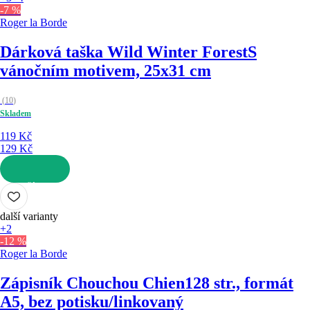
-7 %
Roger la Borde
Dárková taška Wild Winter Forest
S
vánočním motivem, 25x31 cm
(
10
)
Skladem
119 Kč
129 Kč
DO KOŠÍKU
další varianty
+2
-12 %
Roger la Borde
Zápisník Chouchou Chien
128 str., formát
A5, bez potisku/linkovaný