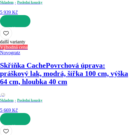
Skladem
Poslední kousky
5 939 Kč
DO KOŠÍKU
další varianty
Výhodná cena
Novogratz
Skříňka Cache
Povrchová úprava:
práškový lak, modrá, šířka 100 cm, výška
64 cm, hloubka 40 cm
(
2
)
Skladem
Poslední kousky
5 669 Kč
DO KOŠÍKU