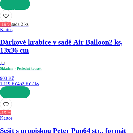
DO KOŠÍKU
-19 %
sada 2 ks
Kartos
Dárkové krabice v sadě Air Balloon
2 ks,
13x36 cm
(
1
)
Skladem
Poslední kousek
903 Kč
1 119 Kč
452 Kč / ks
DO KOŠÍKU
-19 %
Kartos
Sešit s propiskou Peter Pan
64 str., formát