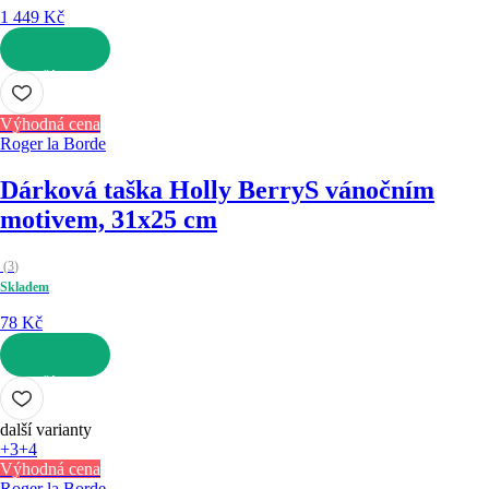
1 449 Kč
DO KOŠÍKU
Výhodná cena
Roger la Borde
Dárková taška Holly Berry
S vánočním
motivem, 31x25 cm
(
3
)
Skladem
78 Kč
DO KOŠÍKU
další varianty
+3
+4
Výhodná cena
Roger la Borde