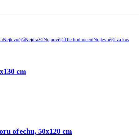
va
Nejlevnější
Nejdražší
Nejnovější
Dle hodnocení
Nejlevnější za kus
0x130 cm
oru ořechu, 50x120 cm