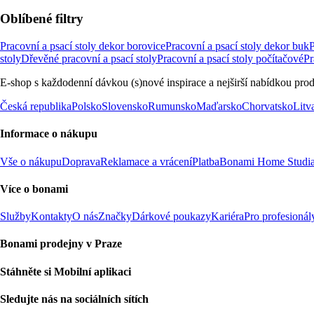
Oblíbené filtry
Pracovní a psací stoly dekor borovice
Pracovní a psací stoly dekor buk
P
stoly
Dřevěné pracovní a psací stoly
Pracovní a psací stoly počítačové
Pr
E-shop s každodenní dávkou (s)nové inspirace a nejširší nabídkou prod
Česká republika
Polsko
Slovensko
Rumunsko
Maďarsko
Chorvatsko
Litv
Informace o nákupu
Vše o nákupu
Doprava
Reklamace a vrácení
Platba
Bonami Home Studi
Více o bonami
Služby
Kontakty
O nás
Značky
Dárkové poukazy
Kariéra
Pro profesionál
Bonami prodejny v Praze
Stáhněte si Mobilní aplikaci
Sledujte nás na sociálních sítích