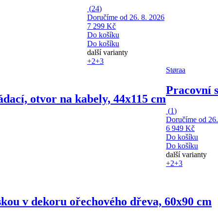
(
24
)
Doručíme od 26. 8. 2026
7 299 Kč
Do košíku
Do košíku
další varianty
+2
+3
Støraa
Pracovní s
ádací, otvor na kabely, 44x115 cm
(
1
)
Doručíme od 26.
6 949 Kč
Do košíku
Do košíku
další varianty
+2
+3
eskou v dekoru ořechového dřeva, 60x90 cm