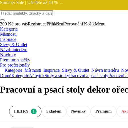
Summer Sale |
Ušetřete až 40 % →
300 Kč pro vás
Registrace
Přihlášení
Porovnání
Košík
Menu
Kategorie
Místnosti
Inspirace
Slevy & Outlet
Návrh interiéru
Novinky
Premium značky
Pro profesionály
Kategorie
Místnosti
Inspirace
Slevy & Outlet
Návrh interiéru
Nov
Domů
Kategorie
Nábytek
Stoly a stolky
Pracovní a psací stoly
Pracovní a 
Pracovní a psací stoly dekor oře
FILTRY
Skladem
Novinky
Premium
Akc
1