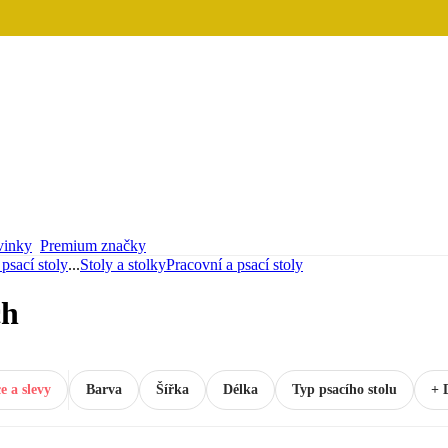
inky
Premium značky
psací stoly
...
Stoly a stolky
Pracovní a psací stoly
ch
e a slevy
Barva
Šířka
Délka
Typ psacího stolu
+ 