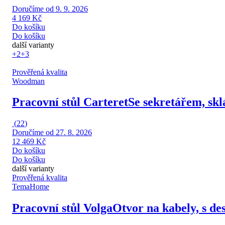
Doručíme od 9. 9. 2026
4 169 Kč
Do košíku
Do košíku
další varianty
+2
+3
Prověřená kvalita
Woodman
Pracovní stůl Carteret
Se sekretářem, skl
(
22
)
Doručíme od 27. 8. 2026
12 469 Kč
Do košíku
Do košíku
další varianty
Prověřená kvalita
TemaHome
Pracovní stůl Volga
Otvor na kabely, s d