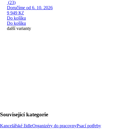
(
23
)
Doručíme od 6. 10. 2026
9 949 Kč
Do košíku
Do košíku
další varianty
Související kategorie
Kancelářské židle
Organizéry do pracovny
Psací potřeby