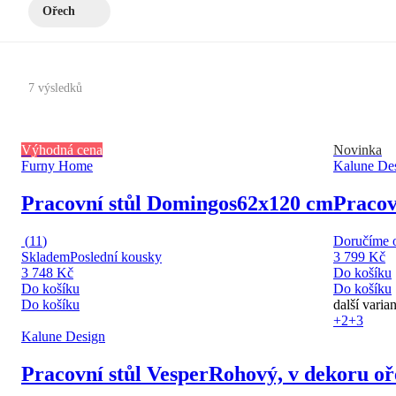
Ořech
7 výsledků
Výhodná cena
Novinka
Furny Home
Kalune De
Pracovní stůl Domingos
62x120 cm
Pracov
(
11
)
Doručíme o
Skladem
Poslední kousky
3 799 Kč
3 748 Kč
Do košíku
Do košíku
Do košíku
Do košíku
další varia
+2
+3
Kalune Design
Pracovní stůl Vesper
Rohový, v dekoru o