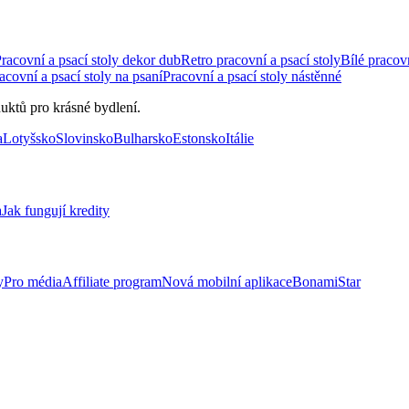
racovní a psací stoly dekor dub
Retro pracovní a psací stoly
Bílé pracovn
acovní a psací stoly na psaní
Pracovní a psací stoly nástěnné
uktů pro krásné bydlení.
a
Lotyšsko
Slovinsko
Bulharsko
Estonsko
Itálie
a
Jak fungují kredity
y
Pro média
Affiliate program
Nová mobilní aplikace
BonamiStar