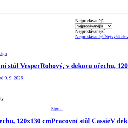
Nejprodávanější
Nejprodávanější
Nejprodávanější
Nejvyšší sle
sign
ní stůl Vesper
Rohový, v dekoru ořechu, 12
d 9. 9. 2026
nty
Støraa
řechu, 120x130 cm
Pracovní stůl Cassie
V dek