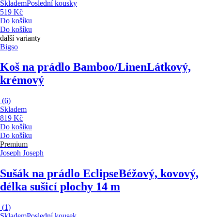
Skladem
Poslední kousky
519 Kč
Do košíku
Do košíku
další varianty
Bigso
Koš na prádlo Bamboo/Linen
Látkový,
krémový
(
6
)
Skladem
819 Kč
Do košíku
Do košíku
Premium
Joseph Joseph
Sušák na prádlo Eclipse
Béžový, kovový,
délka sušicí plochy 14 m
(
1
)
Skladem
Poslední kousek