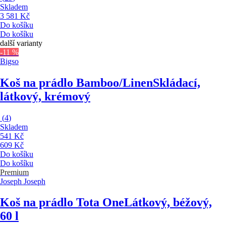
Skladem
3 581 Kč
Do košíku
Do košíku
další varianty
-11 %
Bigso
Koš na prádlo Bamboo/Linen
Skládací,
látkový, krémový
(
4
)
Skladem
541 Kč
609 Kč
Do košíku
Do košíku
Premium
Joseph Joseph
Koš na prádlo Tota One
Látkový, béžový,
60 l