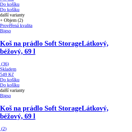
Do košíku
Do košíku
další varianty
+ Objem (2)
Prověřená kvalita
Bigso
Koš na prádlo Soft Storage
Látkový,
béžový, 69 l
(
36
)
Skladem
549 Kč
Do košíku
Do košíku
další varianty
Bigso
Koš na prádlo Soft Storage
Látkový,
béžový, 69 l
(
2
)