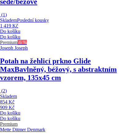
šedé/béžové
(
1
)
Skladem
Poslední kousky
1 419 Kč
Do košíku
Do košíku
Premium
-6 %
Joseph Joseph
Potah na žehlicí prkno Glide
Max
Bavlněný, béžový, s abstraktním
vzorem, 135x45 cm
(
2
)
Skladem
854 Kč
909 Kč
Do košíku
Do košíku
Premium
Mette Ditmer Denmark