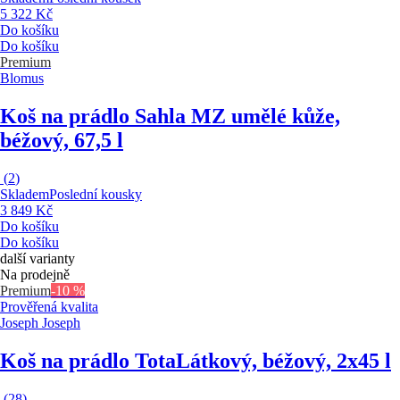
5 322 Kč
Do košíku
Do košíku
Premium
Blomus
Koš na prádlo Sahla M
Z umělé kůže,
béžový, 67,5 l
(
2
)
Skladem
Poslední kousky
3 849 Kč
Do košíku
Do košíku
další varianty
Na prodejně
Premium
-10 %
Prověřená kvalita
Joseph Joseph
Koš na prádlo Tota
Látkový, béžový, 2x45 l
(
28
)