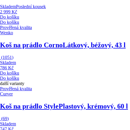
Skladem
Poslední kousek
2 999 Kč
Do košíku
Do košíku
Prověřená kvalita
Wenko
Koš na prádlo Corno
Látkový, béžový, 43 l
(
1051
)
Skladem
786 Kč
Do košíku
Do košíku
další varianty
Prověřená kvalita
Curver
Koš na prádlo Style
Plastový, krémový, 60 l
(
69
)
Skladem
747 Kč