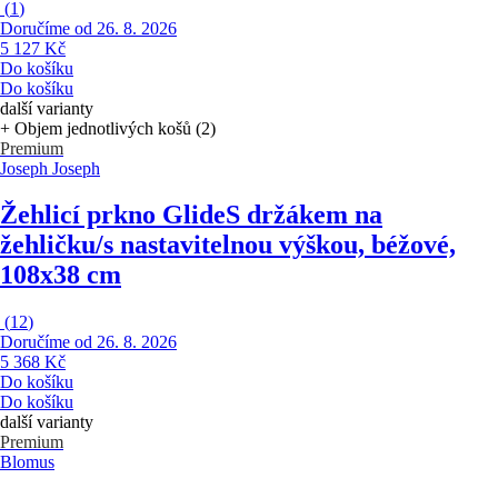
(
1
)
Doručíme od 26. 8. 2026
5 127 Kč
Do košíku
Do košíku
další varianty
+ Objem jednotlivých košů (2)
Premium
Joseph Joseph
Žehlicí prkno Glide
S držákem na
žehličku/s nastavitelnou výškou, béžové,
108x38 cm
(
12
)
Doručíme od 26. 8. 2026
5 368 Kč
Do košíku
Do košíku
další varianty
Premium
Blomus