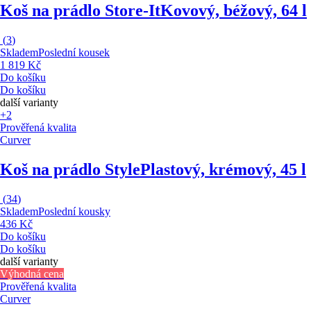
Koš na prádlo Store-It
Kovový, béžový, 64 l
(
3
)
Skladem
Poslední kousek
1 819 Kč
Do košíku
Do košíku
další varianty
+2
Prověřená kvalita
Curver
Koš na prádlo Style
Plastový, krémový, 45 l
(
34
)
Skladem
Poslední kousky
436 Kč
Do košíku
Do košíku
další varianty
Výhodná cena
Prověřená kvalita
Curver