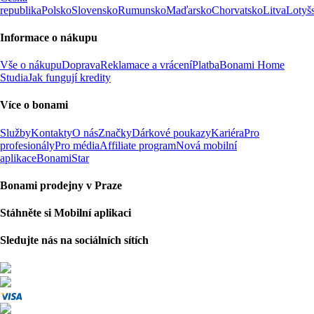
republika
Polsko
Slovensko
Rumunsko
Maďarsko
Chorvatsko
Litva
Lotyš
Informace o nákupu
Vše o nákupu
Doprava
Reklamace a vrácení
Platba
Bonami Home
Studia
Jak fungují kredity
Více o bonami
Služby
Kontakty
O nás
Značky
Dárkové poukazy
Kariéra
Pro
profesionály
Pro média
Affiliate program
Nová mobilní
aplikace
BonamiStar
Bonami prodejny v Praze
Stáhněte si Mobilní aplikaci
Sledujte nás na sociálních sítích