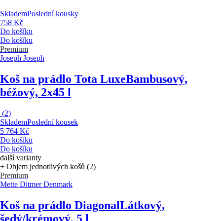
Skladem
Poslední kousky
758 Kč
Do košíku
Do košíku
Premium
Joseph Joseph
Koš na prádlo Tota Luxe
Bambusový,
béžový, 2x45 l
(
2
)
Skladem
Poslední kousek
5 764 Kč
Do košíku
Do košíku
další varianty
+ Objem jednotlivých košů (2)
Premium
Mette Ditmer Denmark
Koš na prádlo Diagonal
Látkový,
šedý/krémový, 5 l