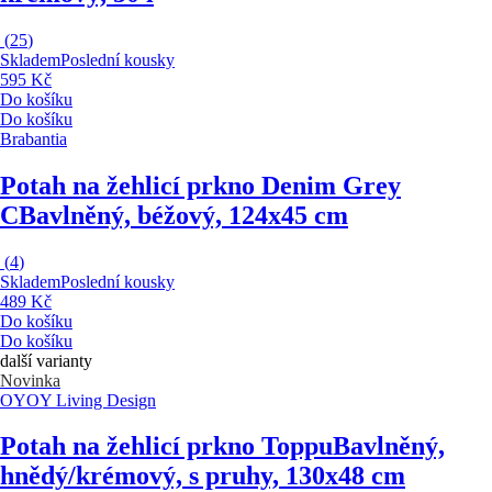
(
25
)
Skladem
Poslední kousky
595 Kč
Do košíku
Do košíku
Brabantia
Potah na žehlicí prkno Denim Grey
C
Bavlněný, béžový, 124x45 cm
(
4
)
Skladem
Poslední kousky
489 Kč
Do košíku
Do košíku
další varianty
Novinka
OYOY Living Design
Potah na žehlicí prkno Toppu
Bavlněný,
hnědý/krémový, s pruhy, 130x48 cm