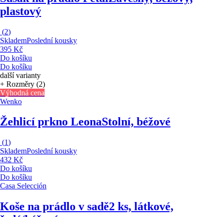
plastový
(
2
)
Skladem
Poslední kousky
395 Kč
Do košíku
Do košíku
další varianty
+ Rozměry (2)
Výhodná cena
Wenko
Žehlicí prkno Leona
Stolní, béžové
(
1
)
Skladem
Poslední kousky
432 Kč
Do košíku
Do košíku
Casa Selección
Koše na prádlo v sadě
2 ks, látkové,