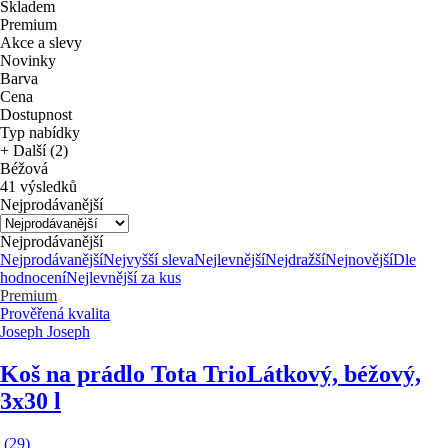
Skladem
Premium
Akce a slevy
Novinky
Barva
Cena
Dostupnost
Typ nabídky
+ Další (2)
Béžová
41 výsledků
Nejprodávanější
Nejprodávanější
Nejprodávanější
Nejvyšší sleva
Nejlevnější
Nejdražší
Nejnovější
Dle
hodnocení
Nejlevnější za kus
Premium
Prověřená kvalita
Joseph Joseph
Koš na prádlo Tota Trio
Látkový, béžový,
3x30 l
(
29
)