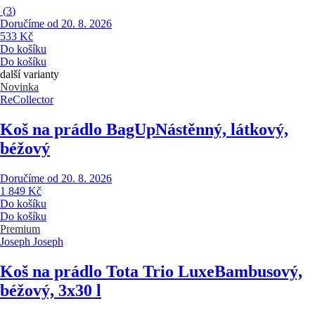
(
3
)
Doručíme od 20. 8. 2026
533 Kč
Do košíku
Do košíku
další varianty
Novinka
ReCollector
Koš na prádlo BagUp
Nástěnný, látkový,
béžový
Doručíme od 20. 8. 2026
1 849 Kč
Do košíku
Do košíku
Premium
Joseph Joseph
Koš na prádlo Tota Trio Luxe
Bambusový,
béžový, 3x30 l