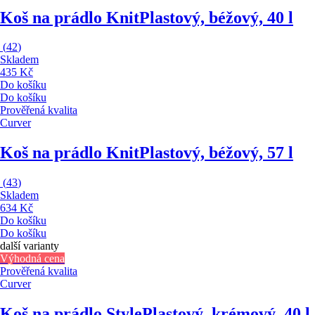
Koš na prádlo Knit
Plastový, béžový, 40 l
(
42
)
Skladem
435 Kč
Do košíku
Do košíku
Prověřená kvalita
Curver
Koš na prádlo Knit
Plastový, béžový, 57 l
(
43
)
Skladem
634 Kč
Do košíku
Do košíku
další varianty
Výhodná cena
Prověřená kvalita
Curver
Koš na prádlo Style
Plastový, krémový, 40 l