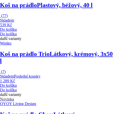
Koš na prádlo
Plastový, béžový, 40 l
(
77
)
Skladem
539 Kč
Do košíku
Do košíku
další varianty
Wenko
Koš na prádlo Trio
Látkový, krémový, 3x50
l
(
7
)
Skladem
Poslední kousky
1 289 Kč
Do košíku
Do košíku
další varianty
Novinka
OYOY Living Design