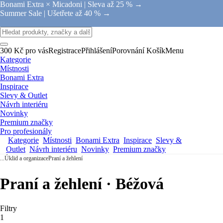
Bonami Extra × Micadoni |
Sleva až 25 % →
Summer Sale |
Ušetřete až 40 % →
300 Kč pro vás
Registrace
Přihlášení
Porovnání
Košík
Menu
Kategorie
Místnosti
Bonami Extra
Inspirace
Slevy & Outlet
Návrh interiéru
Novinky
Premium značky
Pro profesionály
Kategorie
Místnosti
Bonami Extra
Inspirace
Slevy &
Outlet
Návrh interiéru
Novinky
Premium značky
...
Úklid a organizace
Praní a žehlení
Praní a žehlení · Béžová
Filtry
1