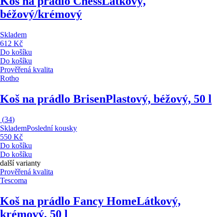
Koš na prádlo Chess
Látkový,
béžový/krémový
Skladem
612 Kč
Do košíku
Do košíku
Prověřená kvalita
Rotho
Koš na prádlo Brisen
Plastový, béžový, 50 l
(
34
)
Skladem
Poslední kousky
550 Kč
Do košíku
Do košíku
další varianty
Prověřená kvalita
Tescoma
Koš na prádlo Fancy Home
Látkový,
krémový, 50 l