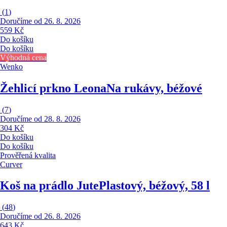
(
1
)
Doručíme od 26. 8. 2026
559 Kč
Do košíku
Do košíku
Výhodná cena
Wenko
Žehlicí prkno Leona
Na rukávy, béžové
(
7
)
Doručíme od 28. 8. 2026
304 Kč
Do košíku
Do košíku
Prověřená kvalita
Curver
Koš na prádlo Jute
Plastový, béžový, 58 l
(
48
)
Doručíme od 26. 8. 2026
643 Kč