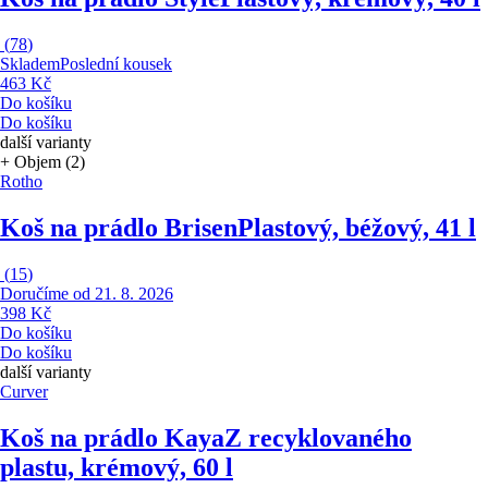
(
78
)
Skladem
Poslední kousek
463 Kč
Do košíku
Do košíku
další varianty
+ Objem (2)
Rotho
Koš na prádlo Brisen
Plastový, béžový, 41 l
(
15
)
Doručíme od 21. 8. 2026
398 Kč
Do košíku
Do košíku
další varianty
Curver
Koš na prádlo Kaya
Z recyklovaného
plastu, krémový, 60 l