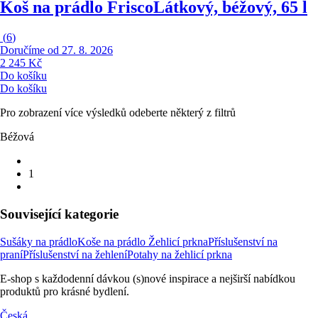
Koš na prádlo Frisco
Látkový, béžový, 65 l
(
6
)
Doručíme od 27. 8. 2026
2 245 Kč
Do košíku
Do košíku
Pro zobrazení více výsledků odeberte některý z filtrů
Béžová
1
Související kategorie
Sušáky na prádlo
Koše na prádlo
Žehlicí prkna
Příslušenství na
praní
Příslušenství na žehlení
Potahy na žehlicí prkna
E-shop s každodenní dávkou (s)nové inspirace a nejširší nabídkou
produktů pro krásné bydlení.
Česká