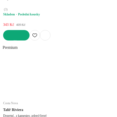
(
3
)
Skladem
Poslední kousky
343 Kč
409 Kč
DO KOŠÍKU
Premium
Costa Nova
Talíř Riviera
Dezertní , z kameniny, zelený/černý