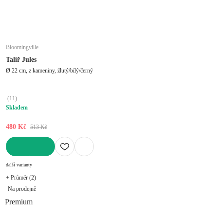
Bloomingville
Talíř Jules
Ø 22 cm, z kameniny, žlutý/bílý/černý
(
11
)
Skladem
480 Kč
513 Kč
DO KOŠÍKU
další varianty
+ Průměr (2)
Na prodejně
Premium