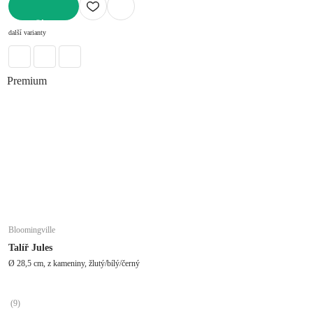
DO KOŠÍKU
další varianty
Premium
Bloomingville
Talíř Jules
Ø 28,5 cm, z kameniny, žlutý/bílý/černý
(
9
)