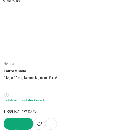
sada 6 ks
Hermia
Talíře v sadě
6 ks, ø 25 cm, keramické, matně černé
(
4
)
Skladem
Poslední kousek
1 359 Kč
227 Kč / ks
DO KOŠÍKU