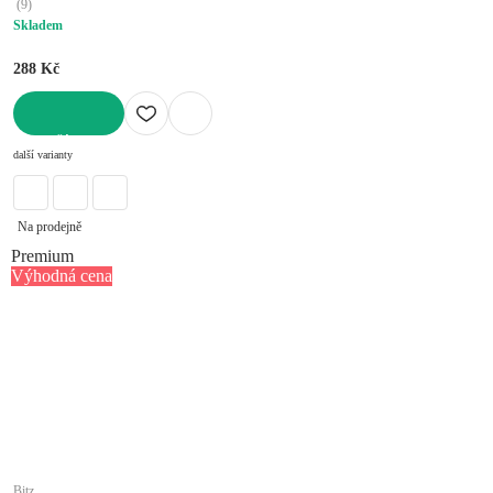
(
9
)
Skladem
288 Kč
DO KOŠÍKU
další varianty
Na prodejně
Premium
Výhodná cena
Bitz