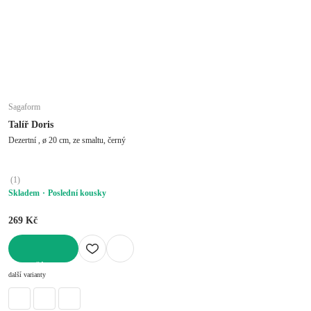
Sagaform
Talíř Doris
Dezertní , ø 20 cm, ze smaltu, černý
(
1
)
Skladem
Poslední kousky
269 Kč
DO KOŠÍKU
další varianty