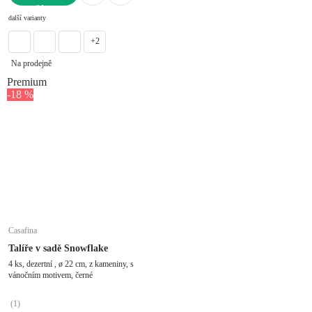
DO KOŠÍKU
další varianty
+2
Na prodejně
Premium
-18 %
Casafina
Talíře v sadě Snowflake
4 ks, dezertní , ø 22 cm, z kameniny, s
vánočním motivem, černé
(
1
)