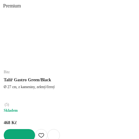
Premium
Bitz
Talíř Gastro Green/Black
Ø 27 cm, z kameniny, zelený/černý
(
5
)
Skladem
468 Kč