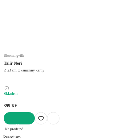
Bloomingville
Talíř Neri
Ø 23 cm, z kameniny, černý
(
7
)
Skladem
395 Kč
DO KOŠÍKU
Na prodejně
Premium