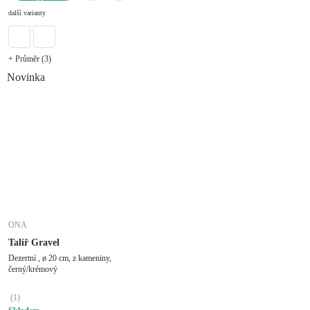
DO KOŠÍKU
další varianty
+ Průměr (3)
Novinka
ONA
Talíř Gravel
Dezertní , ø 20 cm, z kameniny,
černý/krémový
(
1
)