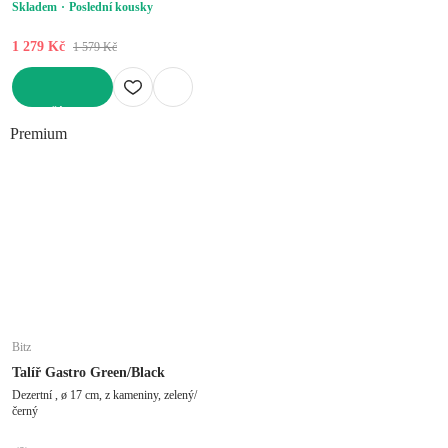
Skladem
Poslední kousky
1 279 Kč
1 579 Kč
DO KOŠÍKU
Premium
Bitz
Talíř Gastro Green/Black
Dezertní , ø 17 cm, z kameniny, zelený/
černý