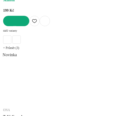
Skladem
199 Kč
DO KOŠÍKU
další varianty
+ Průměr (3)
Novinka
ONA