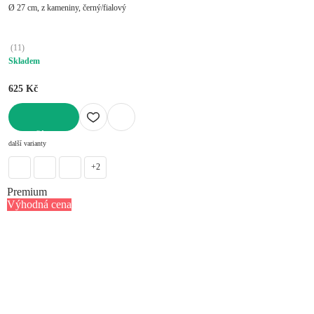
Ø 27 cm, z kameniny, černý/fialový
(
11
)
Skladem
625 Kč
DO KOŠÍKU
další varianty
+2
Premium
Výhodná cena