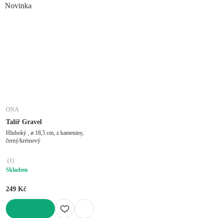
Novinka
ONA
Talíř Gravel
Hluboký , ø 18,5 cm, z kameniny,
černý/krémový
(
1
)
Skladem
249 Kč