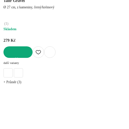
Talíř Gravel
Ø 27 cm, z kameniny, černý/krémový
(
1
)
Skladem
279 Kč
DO KOŠÍKU
další varianty
+ Průměr (3)