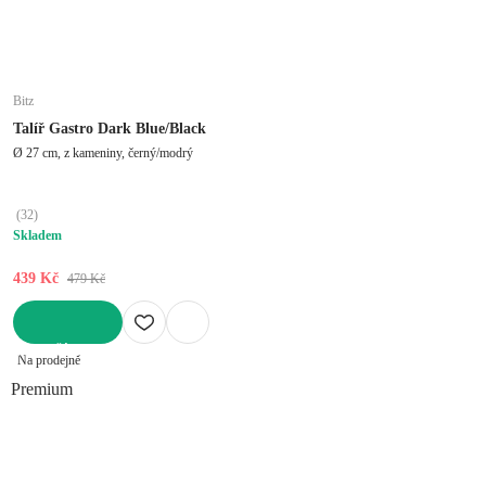
Bitz
Talíř Gastro Dark Blue/Black
Ø 27 cm, z kameniny, černý/modrý
(
32
)
Skladem
439 Kč
479 Kč
DO KOŠÍKU
Na prodejně
Premium