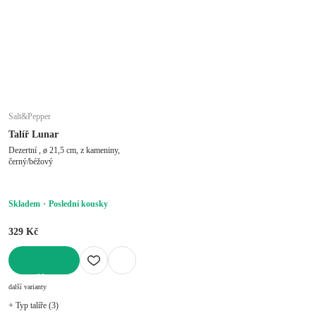
Salt&Pepper
Talíř Lunar
Dezertní , ø 21,5 cm, z kameniny,
černý/béžový
Skladem
Poslední kousky
329 Kč
DO KOŠÍKU
další varianty
+ Typ talíře (3)