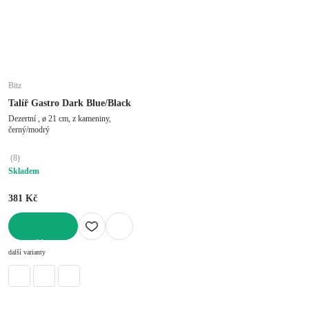
Bitz
Talíř Gastro Dark Blue/Black
Dezertní , ø 21 cm, z kameniny,
černý/modrý
(
8
)
Skladem
381 Kč
DO KOŠÍKU
další varianty