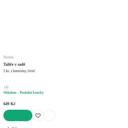
Hermia
Talíře v sadě
2 ks, z kameniny, černé
(
4
)
Skladem
Poslední kousky
649 Kč
DO KOŠÍKU