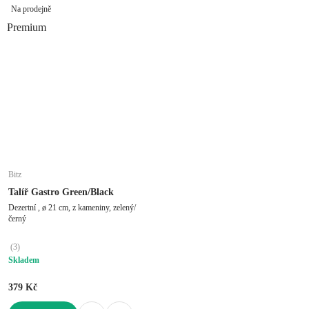
Na prodejně
Premium
Bitz
Talíř Gastro Green/Black
Dezertní , ø 21 cm, z kameniny, zelený/
černý
(
3
)
Skladem
379 Kč