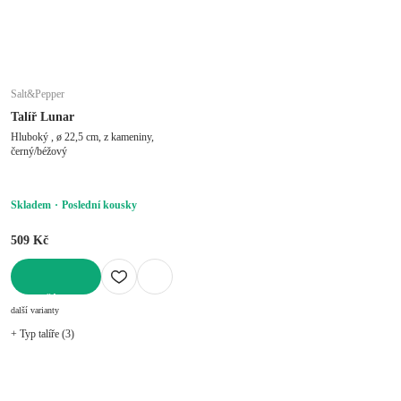
Salt&Pepper
Talíř Lunar
Hluboký , ø 22,5 cm, z kameniny,
černý/béžový
Skladem
Poslední kousky
509 Kč
DO KOŠÍKU
další varianty
+ Typ talíře (3)