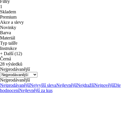
Filtry
1
Skladem
Premium
Akce a slevy
Novinky
Barva
Materiál
Typ talíře
Instrukce
+ Další (12)
Černá
28 výsledků
Nejprodávanější
Nejprodávanější
Nejprodávanější
Nejvyšší sleva
Nejlevnější
Nejdražší
Nejnovější
Dle
hodnocení
Nejlevnější za kus