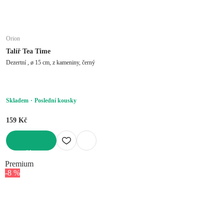
Orion
Talíř Tea Time
Dezertní , ø 15 cm, z kameniny, černý
Skladem
Poslední kousky
159 Kč
DO KOŠÍKU
Premium
-8 %