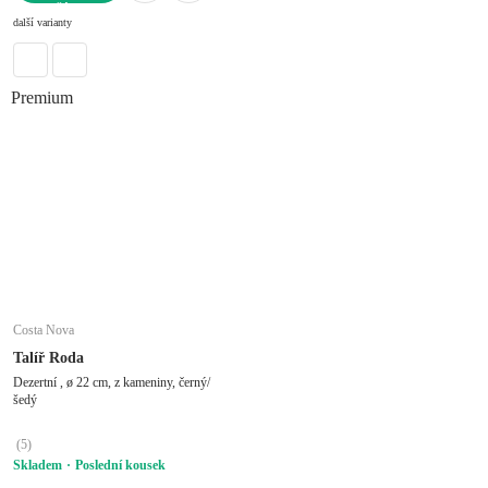
DO KOŠÍKU
další varianty
Premium
Costa Nova
Talíř Roda
Dezertní , ø 22 cm, z kameniny, černý/
šedý
(
5
)
Skladem
Poslední kousek