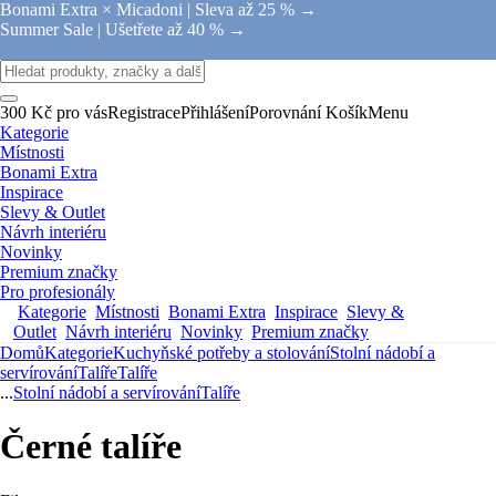
Bonami Extra × Micadoni |
Sleva až 25 % →
Summer Sale |
Ušetřete až 40 % →
300 Kč pro vás
Registrace
Přihlášení
Porovnání
Košík
Menu
Kategorie
Místnosti
Bonami Extra
Inspirace
Slevy & Outlet
Návrh interiéru
Novinky
Premium značky
Pro profesionály
Kategorie
Místnosti
Bonami Extra
Inspirace
Slevy &
Outlet
Návrh interiéru
Novinky
Premium značky
Domů
Kategorie
Kuchyňské potřeby a stolování
Stolní nádobí a
servírování
Talíře
Talíře
...
Stolní nádobí a servírování
Talíře
Černé talíře