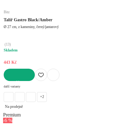
Bitz
Talíř Gastro Black/Amber
Ø 27 cm, z kameniny, černý/jantarový
(
13
)
Skladem
443 Kč
DO KOŠÍKU
další varianty
+2
Na prodejně
Premium
-6 %