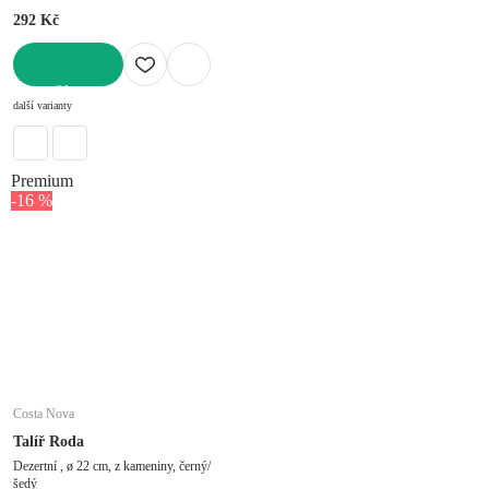
292 Kč
DO KOŠÍKU
další varianty
Premium
-16 %
Costa Nova
Talíř Roda
Dezertní , ø 22 cm, z kameniny, černý/
šedý