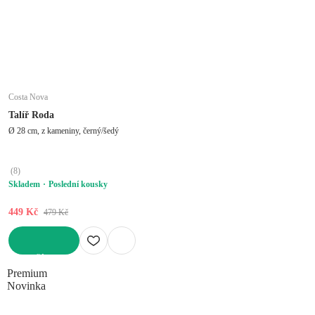
Costa Nova
Talíř Roda
Ø 28 cm, z kameniny, černý/šedý
(
8
)
Skladem
Poslední kousky
449 Kč
479 Kč
DO KOŠÍKU
Premium
Novinka