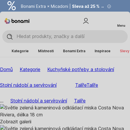
Bonami Extra × Micadoni |
Summer Sale |
Ušetřete až 40 % →
Sleva až 25 % →
Menu
Kategorie
Místnosti
Bonami Extra
Inspirace
Slevy
Domů
Kategorie
Kuchyňské potřeby a stolování
Stolní nádobí a servírování
Talíře
Talíře
...
Stolní nádobí a servírování
Talíře
Zobrazit galerii