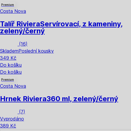
Premium
Costa Nova
Talíř Riviera
Servírovací, z kameniny,
zelený/černý
(
16
)
Skladem
Poslední kousky
349 Kč
Do košíku
Do košíku
Premium
Costa Nova
Hrnek Riviera
360 ml, zelený/černý
(
7
)
Vyprodáno
389 Kč