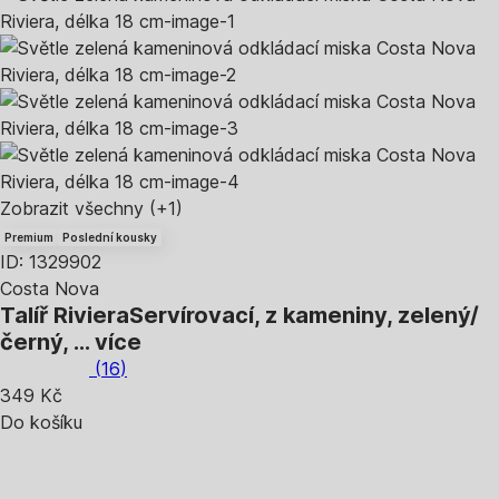
Zobrazit všechny
(+1)
Premium
Poslední kousky
ID: 1329902
Costa Nova
Talíř Riviera
Servírovací, z kameniny, zelený/
černý
, …
více
(
16
)
349 Kč
Do košíku