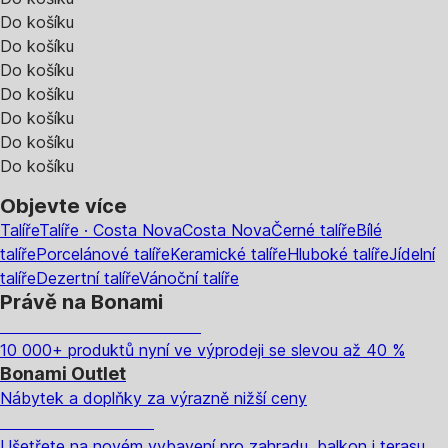
Do košíku
Do košíku
Do košíku
Do košíku
Do košíku
Do košíku
Do košíku
Objevte více
Talíře
Talíře · Costa Nova
Costa Nova
Černé talíře
Bílé
talíře
Porcelánové talíře
Keramické talíře
Hluboké talíře
Jídelní
talíře
Dezertní talíře
Vánoční talíře
Právě na Bonami
Summer Sale až -40 %
10 000+ produktů nyní ve výprodeji se slevou až 40 %
Bonami Outlet
Nábytek a doplňky za výrazně nižší ceny
Zahrada ve slevě
Ušetřete na novém vybavení pro zahradu, balkon i terasu