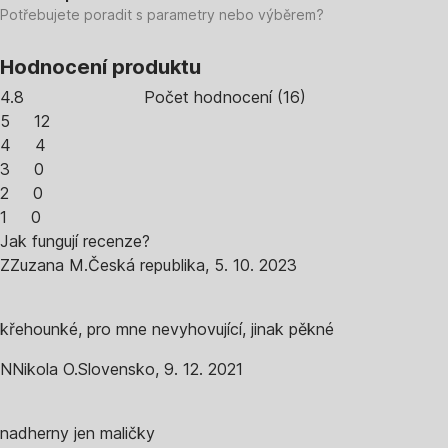
Potřebujete poradit s parametry nebo výběrem?
Hodnocení produktu
4.8
Počet hodnocení
(
16
)
5
12
4
4
3
0
2
0
1
0
Jak fungují recenze?
Z
Zuzana M.
Česká republika
,
5. 10. 2023
křehounké, pro mne nevyhovující, jinak pěkné
N
Nikola O.
Slovensko
,
9. 12. 2021
nadherny jen maličky