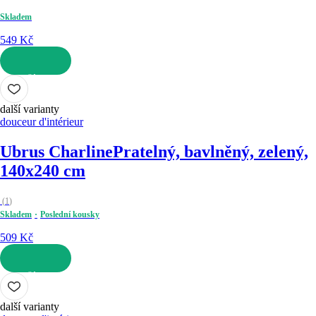
Skladem
549 Kč
DO KOŠÍKU
další varianty
douceur d'intérieur
Ubrus Charline
Pratelný, bavlněný, zelený,
140x240 cm
(
1
)
Skladem
Poslední kousky
509 Kč
DO KOŠÍKU
další varianty