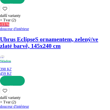
DO KOŠÍKU
další varianty
+ Tvar (2)
-13 %
douceur d'intérieur
Ubrus Eclipse
S ornamentem, zelený/ve
zlaté barvě, 145x240 cm
(
1
)
Skladem
398 Kč
459 Kč
DO KOŠÍKU
další varianty
+ Tvar (2)
douceur d'intérieur