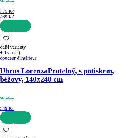
Skladem
375 Kč
469 Kč
DO KOŠÍKU
další varianty
+ Tvar (2)
douceur d'intérieur
Ubrus Lorenza
Pratelný, s potiskem,
béžový, 140x240 cm
Skladem
549 Kč
DO KOŠÍKU