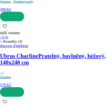
Skladem
Poslední kousky
309 Kč
DO KOŠÍKU
další varianty
+5
+6
+ Rozměry (3)
douceur d'intérieur
Ubrus Charline
Pratelný, bavlněný, béžový,
140x240 cm
(
1
)
Skladem
579 Kč
DO KOŠÍKU