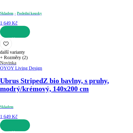
Skladem
Poslední kousky
1 649 Kč
DO KOŠÍKU
další varianty
+ Rozměry (2)
Novinka
OYOY Living Design
Ubrus Striped
Z bio bavlny, s pruhy,
modrý/krémový, 140x200 cm
Skladem
1 649 Kč