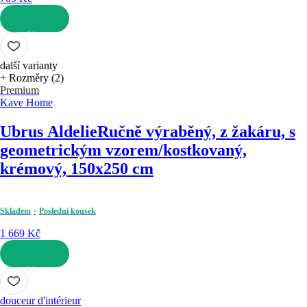
DO KOŠÍKU
další varianty
+ Rozměry (2)
Premium
Kave Home
Ubrus Aldelie
Ručně výraběný, z žakáru, s
geometrickým vzorem/kostkovaný,
krémový, 150x250 cm
Skladem
Poslední kousek
1 669 Kč
DO KOŠÍKU
douceur d'intérieur