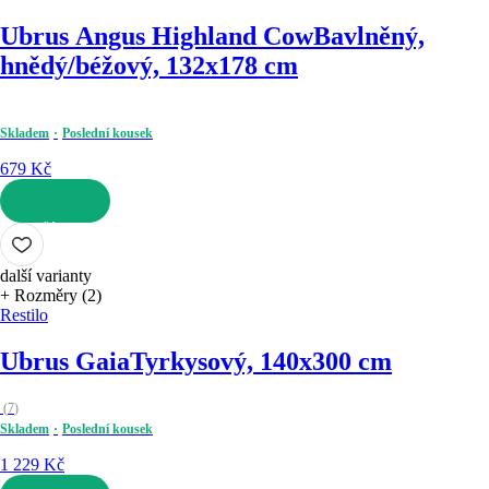
Ubrus Angus Highland Cow
Bavlněný,
hnědý/béžový, 132x178 cm
Skladem
Poslední kousek
679 Kč
DO KOŠÍKU
další varianty
+ Rozměry (2)
Restilo
Ubrus Gaia
Tyrkysový, 140x300 cm
(
7
)
Skladem
Poslední kousek
1 229 Kč