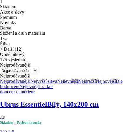
1
Skladem
Akce a slevy
Premium
Novinky
Barva
Složení a druh materiálu
Tvar
Šířka
+ Další (12)
Obdélníkový
175 výsledků
Nejprodávanější
Nejprodávanější
Nejprodávanější
Nejvyšší sleva
Nejlevnější
Nejdražší
Nejnovější
Dle
hodnocení
Nejlevnější za kus
douceur d'intérieur
Ubrus Essentiel
Bílý, 140x200 cm
(
3
)
Skladem
Poslední kousky