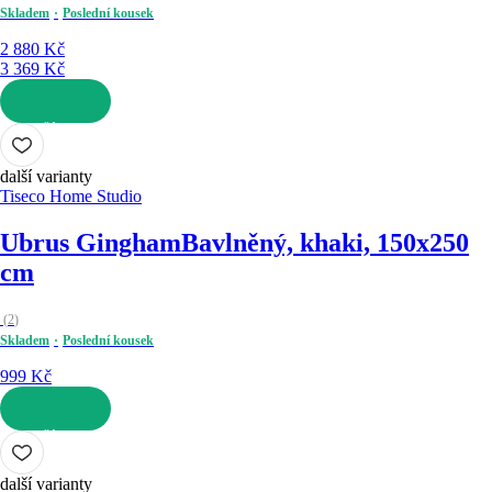
Skladem
Poslední kousek
2 880 Kč
3 369 Kč
DO KOŠÍKU
další varianty
Tiseco Home Studio
Ubrus Gingham
Bavlněný, khaki, 150x250
cm
(
2
)
Skladem
Poslední kousek
999 Kč
DO KOŠÍKU
další varianty