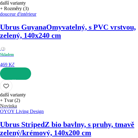
další varianty
+ Rozměry (3)
douceur d'intérieur
Ubrus Guyana
Omyvatelný, s PVC vrstvou,
zelený, 140x240 cm
(
3
)
Skladem
469 Kč
DO KOŠÍKU
další varianty
+ Tvar (2)
Novinka
OYOY Living Design
Ubrus Striped
Z bio bavlny, s pruhy, tmavě
zelený/krémový, 140x200 cm