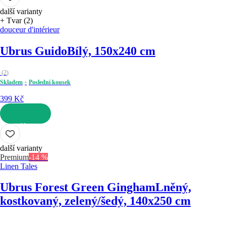
další varianty
+ Tvar (2)
douceur d'intérieur
Ubrus Guido
Bílý, 150x240 cm
(
2
)
Skladem
Poslední kousek
399 Kč
DO KOŠÍKU
další varianty
Premium
-14 %
Linen Tales
Ubrus Forest Green Gingham
Lněný,
kostkovaný, zelený/šedý, 140x250 cm