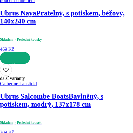
douceur d'intérieur
Ubrus Naya
Pratelný, s potiskem, béžový,
140x240 cm
Skladem
Poslední kousky
469 Kč
DO KOŠÍKU
další varianty
Catherine Lansfield
Ubrus Salcombe Boats
Bavlněný, s
potiskem, modrý, 137x178 cm
Skladem
Poslední kousek
709 Kč