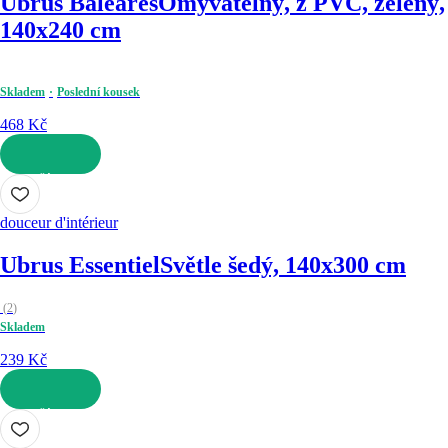
Ubrus Baleares
Omyvatelný, z PVC, zelený,
140x240 cm
Skladem
Poslední kousek
468 Kč
DO KOŠÍKU
douceur d'intérieur
Ubrus Essentiel
Světle šedý, 140x300 cm
(
2
)
Skladem
239 Kč
DO KOŠÍKU