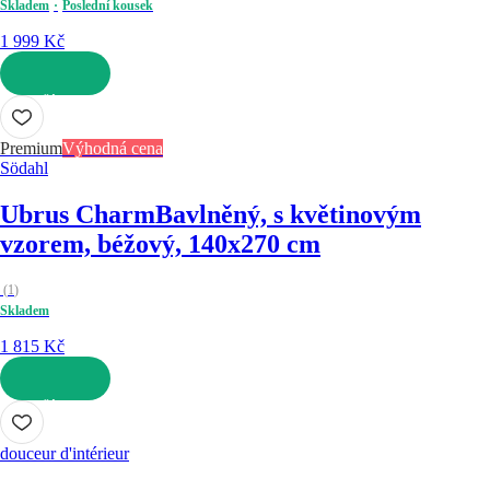
Skladem
Poslední kousek
1 999 Kč
DO KOŠÍKU
Premium
Výhodná cena
Södahl
Ubrus Charm
Bavlněný, s květinovým
vzorem, béžový, 140x270 cm
(
1
)
Skladem
1 815 Kč
DO KOŠÍKU
douceur d'intérieur