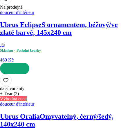
Na prodejně
douceur d'intérieur
Ubrus Eclipse
S ornamentem, béžový/ve
zlaté barvě, 145x240 cm
(
5
)
Skladem
Poslední kousky
469 Kč
DO KOŠÍKU
další varianty
+ Tvar (2)
Výhodná cena
douceur d'intérieur
Ubrus Oralia
Omyvatelný, černý/šedý,
140x240 cm