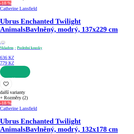
-18 %
Catherine Lansfield
Ubrus Enchanted Twilight
Animals
Bavlněný, modrý, 137x229 cm
(
1
)
Skladem
Poslední kousky
636 Kč
779 Kč
DO KOŠÍKU
další varianty
+ Rozměry (2)
-18 %
Catherine Lansfield
Ubrus Enchanted Twilight
Animals
Bavlněný, modrý, 132x178 cm