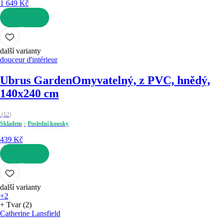
1 649 Kč
DO KOŠÍKU
další varianty
douceur d'intérieur
Ubrus Garden
Omyvatelný, z PVC, hnědý,
140x240 cm
(
12
)
Skladem
Poslední kousky
439 Kč
DO KOŠÍKU
další varianty
+2
+ Tvar (2)
Catherine Lansfield