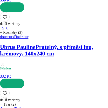
339 Kč
DO KOŠÍKU
další varianty
+5
+6
+ Rozměry (3)
douceur d'intérieur
Ubrus Pauline
Pratelný, s příměsí lnu,
krémový, 140x240 cm
(
2
)
Skladem
332 Kč
DO KOŠÍKU
další varianty
+ Tvar (2)