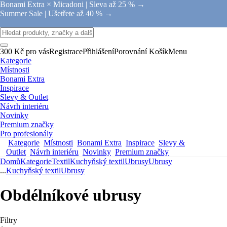
Bonami Extra × Micadoni |
Sleva až 25 % →
Summer Sale |
Ušetřete až 40 % →
300 Kč pro vás
Registrace
Přihlášení
Porovnání
Košík
Menu
Kategorie
Místnosti
Bonami Extra
Inspirace
Slevy & Outlet
Návrh interiéru
Novinky
Premium značky
Pro profesionály
Kategorie
Místnosti
Bonami Extra
Inspirace
Slevy &
Outlet
Návrh interiéru
Novinky
Premium značky
Domů
Kategorie
Textil
Kuchyňský textil
Ubrusy
Ubrusy
...
Kuchyňský textil
Ubrusy
Obdélníkové ubrusy
Filtry