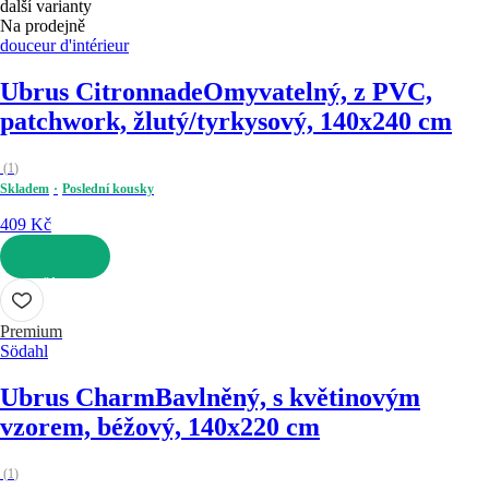
další varianty
Na prodejně
douceur d'intérieur
Ubrus Citronnade
Omyvatelný, z PVC,
patchwork, žlutý/tyrkysový, 140x240 cm
(
1
)
Skladem
Poslední kousky
409 Kč
DO KOŠÍKU
Premium
Södahl
Ubrus Charm
Bavlněný, s květinovým
vzorem, béžový, 140x220 cm
(
1
)