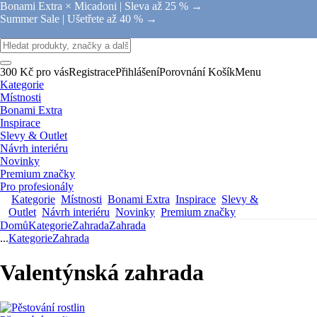
Bonami Extra × Micadoni |
Sleva až 25 % →
Summer Sale |
Ušetřete až 40 % →
300 Kč pro vás
Registrace
Přihlášení
Porovnání
Košík
Menu
Kategorie
Místnosti
Bonami Extra
Inspirace
Slevy & Outlet
Návrh interiéru
Novinky
Premium značky
Pro profesionály
Kategorie
Místnosti
Bonami Extra
Inspirace
Slevy &
Outlet
Návrh interiéru
Novinky
Premium značky
Domů
Kategorie
Zahrada
Zahrada
...
Kategorie
Zahrada
Valentýnská zahrada