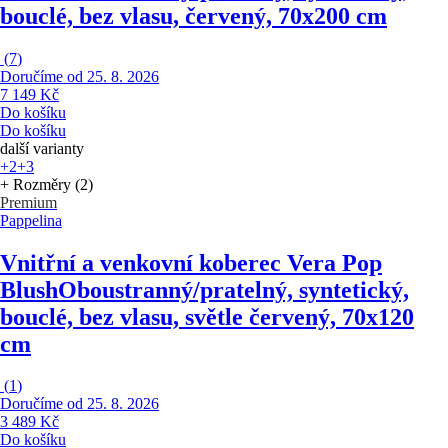
bouclé, bez vlasu, červený, 70x200 cm
(
7
)
Doručíme od 25. 8. 2026
7 149 Kč
Do košíku
Do košíku
další varianty
+2
+3
+ Rozměry (2)
Premium
Pappelina
Vnitřní a venkovní koberec Vera Pop
Blush
Oboustranný/pratelný, syntetický,
bouclé, bez vlasu, světle červený, 70x120
cm
(
1
)
Doručíme od 25. 8. 2026
3 489 Kč
Do košíku