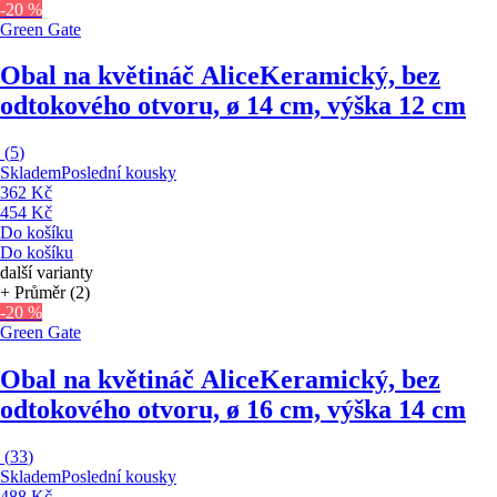
-20 %
Green Gate
Obal na květináč Alice
Keramický, bez
odtokového otvoru, ø 14 cm, výška 12 cm
(
5
)
Skladem
Poslední kousky
362 Kč
454 Kč
Do košíku
Do košíku
další varianty
+ Průměr (2)
-20 %
Green Gate
Obal na květináč Alice
Keramický, bez
odtokového otvoru, ø 16 cm, výška 14 cm
(
33
)
Skladem
Poslední kousky
488 Kč