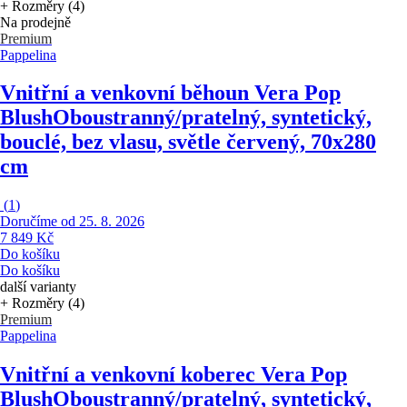
+ Rozměry (4)
Na prodejně
Premium
Pappelina
Vnitřní a venkovní běhoun Vera Pop
Blush
Oboustranný/pratelný, syntetický,
bouclé, bez vlasu, světle červený, 70x280
cm
(
1
)
Doručíme od 25. 8. 2026
7 849 Kč
Do košíku
Do košíku
další varianty
+ Rozměry (4)
Premium
Pappelina
Vnitřní a venkovní koberec Vera Pop
Blush
Oboustranný/pratelný, syntetický,