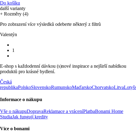
Do košíku
další varianty
+ Rozměry (4)
Pro zobrazení více výsledků odeberte některý z filtrů
Valentýn
1
E-shop s každodenní dávkou (s)nové inspirace a nejširší nabídkou
produktů pro krásné bydlení.
Česká
republika
Polsko
Slovensko
Rumunsko
Maďarsko
Chorvatsko
Litva
Lotyš
Informace o nákupu
Vše o nákupu
Doprava
Reklamace a vrácení
Platba
Bonami Home
Studia
Jak fungují kredity
Více o bonami