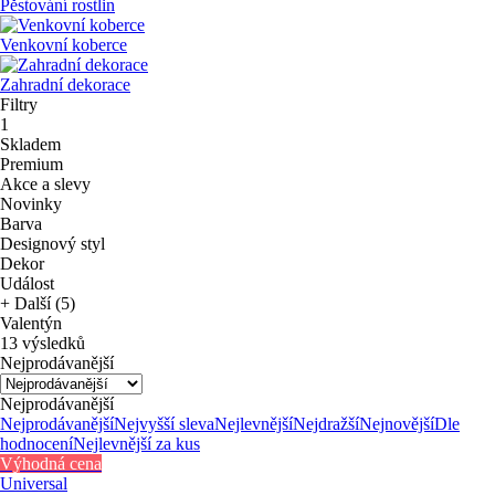
Pěstování rostlin
Venkovní koberce
Zahradní dekorace
Filtry
1
Skladem
Premium
Akce a slevy
Novinky
Barva
Designový styl
Dekor
Událost
+ Další (5)
Valentýn
13 výsledků
Nejprodávanější
Nejprodávanější
Nejprodávanější
Nejvyšší sleva
Nejlevnější
Nejdražší
Nejnovější
Dle
hodnocení
Nejlevnější za kus
Výhodná cena
Universal