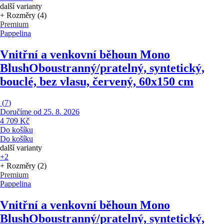
další varianty
+ Rozměry (4)
Premium
Pappelina
Vnitřní a venkovní běhoun Mono
Blush
Oboustranný/pratelný, syntetický,
bouclé, bez vlasu, červený, 60x150 cm
(
7
)
Doručíme od 25. 8. 2026
4 709 Kč
Do košíku
Do košíku
další varianty
+2
+ Rozměry (2)
Premium
Pappelina
Vnitřní a venkovní běhoun Mono
Blush
Oboustranný/pratelný, syntetický,