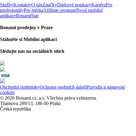
Služby
Kontakty
O nás
Značky
Dárkové poukazy
Kariéra
Pro
profesionály
Pro média
Affiliate program
Nová mobilní
aplikace
BonamiStar
Bonami prodejny v Praze
Stáhněte si Mobilní aplikaci
Sledujte nás na sociálních sítích
Obchodní podmínky
Ochrana osobních údajů
Pravidla a nastavení
cookies
© 2026 Bonami.cz, a.s. Všechna práva vyhrazena.
Thámova 289/13, 186 00 Praha
Česká republika