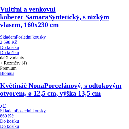
Vnitřní a venkovní
koberec Samara
Syntetický, s nízkým
vlasem, 160x230 cm
Skladem
Poslední kousky
2 598 Kč
Do košíku
Do košíku
další varianty
+ Rozměry (4)
Premium
Blomus
Květináč Nona
Porcelánový, s odtokovým
otvorem, ø 12,5 cm, výška 13,5 cm
(
1
)
Skladem
Poslední kousky
869 Kč
Do košíku
Do košíku